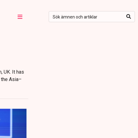
, UK. It has
, the Asia–