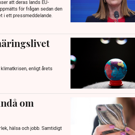
ser att deras lands EU-
uppmätts för frågan sedan den
et i ett pressmeddelande.
näringslivet
 klimatkrisen, enligt årets
 ändå om
lek, hälsa och jobb. Samtidigt