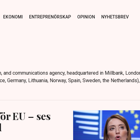
EKONOMI
ENTREPRENÖRSKAP
OPINION
NYHETSBREV
n, and communications agency, headquartered in Millbank, London
nce, Germany, Lithuania, Norway, Spain, Sweden, the Netherlands)
ör EU – ses
d