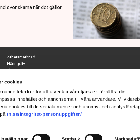
and svenskarna när det gäller
Arbetsmarknad
Näringsliv
Ekonomi
Entreprenörskap
r cookies
Opinion
Hållbarhet
nande tekniker för att utveckla våra tjänster, förbättra din
Utrikes
passa innehållet och annonserna till våra användare. Vi vidareb
Krönikor
via cookies till de sociala medier och annons- och analysföreta
Quiz
 på
tn.se/integritet-personuppgifter/
.
Inställningar
Statistik
Marknadsfö