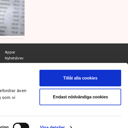
Appar
Nyhetsbrev
Arkiv
Kontakta redaktionen
Personuppgifts- och cookiepolicy
Tillåt alla cookies
Om Tidningen Näringslivet
efordrar även
Endast nödvändiga cookies
Chefredaktör och ansvarig utgivare:
g som vi
Anna Dalqvist
Kontakt: anna.dalqvist@tn.se
ring
Visa detaljer