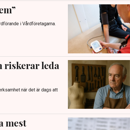
lem”
rdförande i Vårdföretagarna.
 riskerar leda
erksamhet när det är dags att
a mest