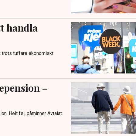
tt handla
 trots tuffare ekonomiskt
tepension –
on. Helt fel, påminner Avtalat.