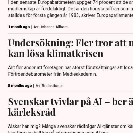
I den senaste Europabarometern uppger 74 procent att de an
medlemskap är fördelaktigt. Det är den högsta siffran som 
ställdes för första gången år 1983, skriver Europaparlament
1 month ago |
Av: Johanna Allhorn
Undersökning: Fler tror att 
kan lösa klimatkrisen
Allt fler anser att företagen har störst förutsättningar att lösa
Förtroendebarometer från Medieakademin.
5 months ago |
Av: Redaktionen
Svenskar tvivlar på AI – ber
kärleksråd
Älskar han mig? Många svenskar rådfrågar AI-tjänster om kär
litar färre än hälften på informationen som AI ger.