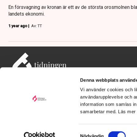
En försvagning av kronan är ett av de största orosmolnen bl
landets ekonomi.
1 year ago |
Av: TT
Denna webbplats använde
Vi använder cookies och lik
användarupplevelse och an
information som samlas in 
Adress: Tidningen Näringslivet, 114 82 Stockholm
Besöksadress: Storgatan 19, Stockholm
samarbetar med. Läs mer
Kontakt: redaktionen@tn.se
Samtyckesval
Nödvändig