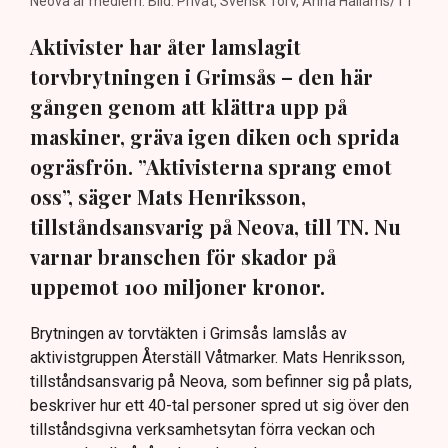
Neova är medlem. Bild: Privat, Svensk Torv, Anna Hållams/TT
Aktivister har åter lamslagit
torvbrytningen i Grimsås – den här
gången genom att klättra upp på
maskiner, gräva igen diken och sprida
ogräsfrön. ”Aktivisterna sprang emot
oss”, säger Mats Henriksson,
tillståndsansvarig på Neova, till TN. Nu
varnar branschen för skador på
uppemot 100 miljoner kronor.
Brytningen av torvtäkten i Grimsås lamslås av
aktivistgruppen Återställ Våtmarker. Mats Henriksson,
tillståndsansvarig på Neova, som befinner sig på plats,
beskriver hur ett 40-tal personer spred ut sig över den
tillståndsgivna verksamhetsytan förra veckan och