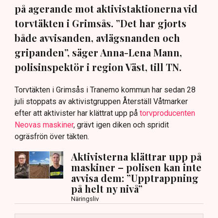
på agerande mot aktivistaktionerna vid
torvtäkten i Grimsås. ”Det har gjorts
både avvisanden, avlägsnanden och
gripanden”, säger Anna-Lena Mann,
polisinspektör i region Väst, till TN.
Torvtäkten i Grimsås i Tranemo kommun har sedan 28
juli stoppats av aktivistgruppen Återställ Våtmarker
efter att aktivister har klättrat upp på
torvproducenten
Neovas maskiner
, grävt igen diken och spridit
ogräsfrön över täkten.
Aktivisterna klättrar upp på
maskiner – polisen kan inte
avvisa dem: ”Upptrappning
på helt ny nivå”
Näringsliv