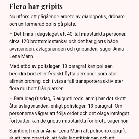
Flera har gripits
Nu utförs ett pågående arbete av dialogpolis, drönare
och uniformerad polis på plats.
– Det finns i dagsläget ett 40-tal misstänkta personer,
cirka 120 brottsmisstankar och det har gjorts både
avvisanden, avlägsnanden och gripanden, säger Anna-
Lena Mann.
Med stöd av polislagen 13 paragraf kan polisen
beordra bort eller fysiskt flytta personer som stör
allmän ordning, och i vissa fall transportera aktivister
flera mil bort från platsen.
– Bara idag (tisdag, 5 augusti reds. anm.) har det skett
åtta avlägsnanden, enligt polislagen 13 paragraf. Om
personerna vägrar att följa order och det olaga intrånget
fortsätter, kan de gripas misstänkta för brott, säger hon.
Samtidigt menar Anna-Lena Mann att polisens uppgift
är att vara opartisk, att följa lagstiftningen och att