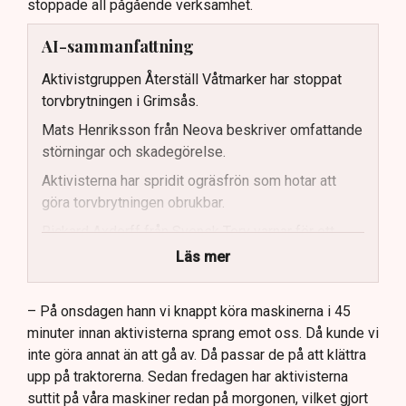
stoppade all pågående verksamhet.
AI-sammanfattning
Aktivistgruppen Återställ Våtmarker har stoppat
torvbrytningen i Grimsås.
Mats Henriksson från Neova beskriver omfattande
störningar och skadegörelse.
Aktivisterna har spridit ogräsfrön som hotar att
göra torvbrytningen obrukbar.
Rickard Axdorff från Svensk Torv varnar för ett
stort ekonomiskt sabotage.
Läs mer
Dialogpolisen på plats står maktlös inför
aktivisternas handlingar.
– På onsdagen hann vi knappt köra maskinerna i 45
minuter innan aktivisterna sprang emot oss. Då kunde vi
Frågor kvarstår om finansiering av illegal aktivism.
inte göra annat än att gå av. Då passar de på att klättra
upp på traktorerna. Sedan fredagen har aktivisterna
suttit på våra maskiner redan på morgonen, vilket gjort