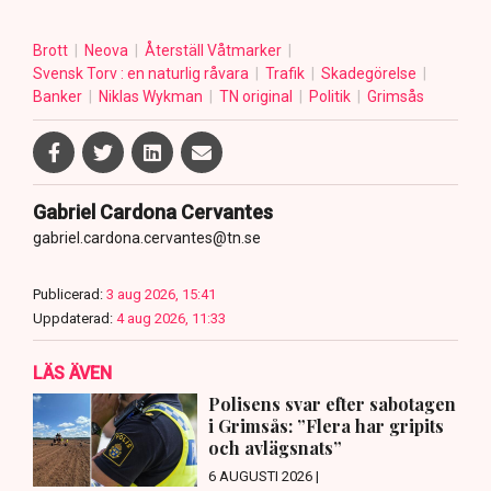
Brott
Neova
Återställ Våtmarker
Svensk Torv : en naturlig råvara
Trafik
Skadegörelse
Banker
Niklas Wykman
TN original
Politik
Grimsås
Gabriel Cardona Cervantes
gabriel.cardona.cervantes@tn.se
Publicerad:
3 aug 2026, 15:41
Uppdaterad:
4 aug 2026, 11:33
LÄS ÄVEN
Polisens svar efter sabotagen
i Grimsås: ”Flera har gripits
och avlägsnats”
6 AUGUSTI 2026 |