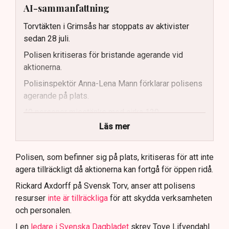
AI-sammanfattning
Torvtäkten i Grimsås har stoppats av aktivister
sedan 28 juli.
Polisen kritiseras för bristande agerande vid
aktionerna.
Polisinspektör Anna-Lena Mann förklarar polisens
agerande på plats.
40 personer misstänks med cirka 120
brottsmisstankar kopplade.
Läs mer
Polisen använder drönare och uniformerad polis
för att dokumentera bevis.
Polisen, som befinner sig på plats, kritiseras för att inte
agera tillräckligt då aktionerna kan fortgå för öppen ridå.
Samtidigt är polisarbetet komplext när det gäller
att navigera juridiska rättigheter och gränser.
Rickard Axdorff på Svensk Torv, anser att polisens
resurser
inte är tillräckliga
för att skydda verksamheten
och personalen.
I en
ledare i Svenska Dagbladet
skrev Tove Lifvendahl