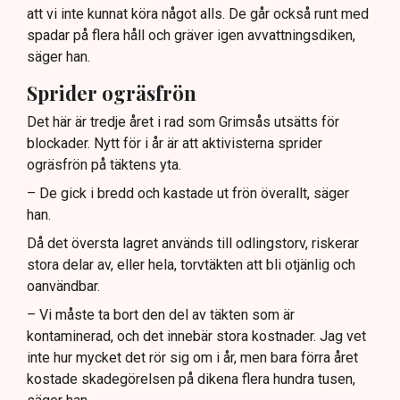
att vi inte kunnat köra något alls. De går också runt med
spadar på flera håll och gräver igen avvattningsdiken,
säger han.
Sprider ogräsfrön
Det här är tredje året i rad som Grimsås utsätts för
blockader. Nytt för i år är att aktivisterna sprider
ogräsfrön på täktens yta.
– De gick i bredd och kastade ut frön överallt, säger
han.
Då det översta lagret används till odlingstorv, riskerar
stora delar av, eller hela, torvtäkten att bli otjänlig och
oanvändbar.
– Vi måste ta bort den del av täkten som är
kontaminerad, och det innebär stora kostnader. Jag vet
inte hur mycket det rör sig om i år, men bara förra året
kostade skadegörelsen på dikena flera hundra tusen,