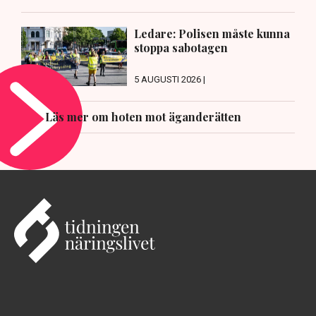
Ledare: Polisen måste kunna
stoppa sabotagen
5 AUGUSTI 2026 |
Läs mer om hoten mot äganderätten