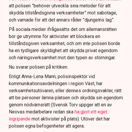
att polisen ”behöver utveckla sina metoder för att
skydda tillståndsgivna verksamheter” mot sabotage,
och varnade för att det annars råder ”djungelns lag”.
På sociala medier ifrågasätts det om allemansrätten
bör ge utrymme för aktivister att blockera en
tillståndsgiven verksamhet, och om inte polisen borde
ha en tydligare skyldighet att skydda privat egendom
och näringsverksamhet mot den typen av störningar.
Nu svarar polisen på kritiken.
Enligt Anna-Lena Mann, polisinspektör vid
kommunikationsavdelningen i region Väst, har
verksamhetsutövaren, eller dennes ordningsvakter, rätt
att be personer lämna platsen och skydda sin egendom
genom nödvärnsrätt (Svensk Torv uppger att en av
Neovas medarbetare redan ska
ha gjort ett eget
ingripande
mot aktivister på plats). Utöver det har
polisen egna befogenheter att agera.