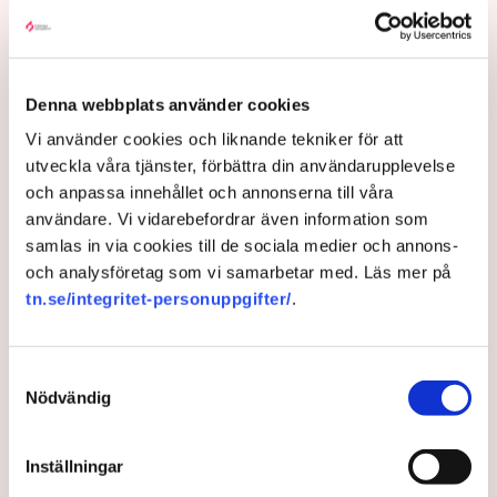
– Anmälningar om till exempel fröspridningen är
upptagna och kommer att utredas och lagföras, en del i
efterhand. Det är bland annat anledningen till att vi nu
Denna webbplats använder cookies
även använder drönare för att dokumentera och säkra
Vi använder cookies och liknande tekniker för att
bevis, säger Anna-Lena Mann.
utveckla våra tjänster, förbättra din användarupplevelse
och anpassa innehållet och annonserna till våra
användare. Vi vidarebefordrar även information som
Myndigheter
Gripanden
Tranemo kommun
Polisen
samlas in via cookies till de sociala medier och annons-
Svensk Torv : en naturlig råvara
Allemansrätten
Brott
och analysföretag som vi samarbetar med. Läs mer på
Tove Lifvendahl
Neova
Återställ Våtmarker
Drönare
tn.se/integritet-personuppgifter/
.
Utredningar
Skadegörelse
Grimsås
Samtyckesval
Nödvändig
Gabriel Cardona Cervantes
gabriel.cardona.cervantes@tn.se
Inställningar