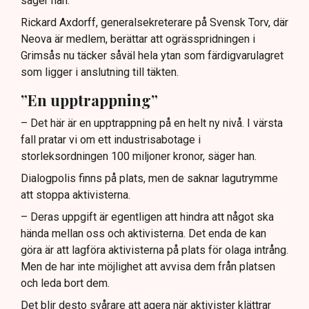
säger han.
Rickard Axdorff, generalsekreterare på Svensk Torv, där
Neova är medlem, berättar att ogrässpridningen i
Grimsås nu täcker såväl hela ytan som färdigvarulagret
som ligger i anslutning till täkten.
”En upptrappning”
– Det här är en upptrappning på en helt ny nivå. I värsta
fall pratar vi om ett industrisabotage i
storleksordningen 100 miljoner kronor, säger han.
Dialogpolis finns på plats, men de saknar lagutrymme
att stoppa aktivisterna.
– Deras uppgift är egentligen att hindra att något ska
hända mellan oss och aktivisterna. Det enda de kan
göra är att lagföra aktivisterna på plats för olaga intrång.
Men de har inte möjlighet att avvisa dem från platsen
och leda bort dem.
Det blir desto svårare att agera när aktivister klättrar