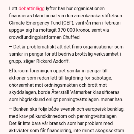
I ett
debattinlägg
lyfter han hur organisationen
finansieras bland annat via den amerikanska stiftelsen
Climate Emergency Fund (CEF), varifrån man i februari
uppgav sig ha mottagit 370 000 kronor, samt via
crowdfundingplattformen Chuffed.
– Det är problematiskt att det finns organisationer som
samlar in pengar för att bedriva brottslig verksamhet i
grupp, säger Rickard Axdorff.
Eftersom föreningen öppet samlar in pengar till
aktioner som redan lett till lagföring för sabotage,
ohörsamhet mot ordningsmakten och brott mot
skyddslagen, borde Återställ Våtmarker klassificeras
som högriskkund enligt penningtvättslagen, menar han.
– Banken ska följa både svensk och europeisk banklag,
med krav på kundkännedom och penningtvättslagen.
Det är inte bara vår bransch som har problem med
aktivister som får finansiering, inte minst skogssektorn