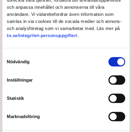
och anpassa innehållet och annonserna till våra
användare. Vi vidarebefordrar även information som
samlas in via cookies till de sociala medier och annons-
Spöregn får svenskarna att
och analysföretag som vi samarbetar med. Läs mer på
boka resor
tn.se/integritet-personuppgifter/
.
Det blöta sommarvädret tycks locka svenskar
Samtyckesval
utomlands. Bokningarna för utlandsresor har ökat
Nödvändig
rejält hos flera stora researrangörer under de
senaste veckorna.
Inställningar
2 years ago |
Av: TT
Statistik
Marknadsföring