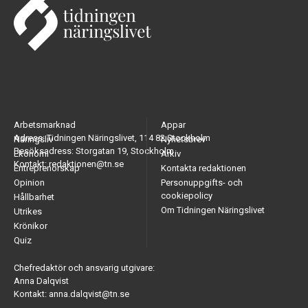
Arbetsmarknad
Appar
Adress: Tidningen Näringslivet, 114 82 Stockholm
Näringsliv
Nyhetsbrev
Besöksadress: Storgatan 19, Stockholm
Ekonomi
Arkiv
Kontakt: redaktionen@tn.se
Entreprenörskap
Kontakta redaktionen
Opinion
Personuppgifts- och
cookiepolicy
Hållbarhet
Om Tidningen Näringslivet
Utrikes
Krönikor
Quiz
Chefredaktör och ansvarig utgivare:
Anna Dalqvist
Kontakt: anna.dalqvist@tn.se