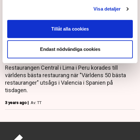
Visa detaljer
Tillåt alla cookies
Frantzén enda svenska
restaurang på 50-topplista
Endast nödvändiga cookies
Restaurangen Central i Lima i Peru korades till
världens bästa restaurang när "Världens 50 bästa
restauranger" utsågs i Valencia i Spanien på
tisdagen.
3 years ago |
Av: TT