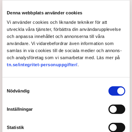
Aktivisterna klättrar upp på
maskiner – polisen kan inte
Denna webbplats använder cookies
avvisa dem: ”Upptrappning
Vi använder cookies och liknande tekniker för att
på helt ny nivå”
utveckla våra tjänster, förbättra din användarupplevelse
Näringsliv
och anpassa innehållet och annonserna till våra
användare. Vi vidarebefordrar även information som
AI-sammanfattning
samlas in via cookies till de sociala medier och annons-
och analysföretag som vi samarbetar med. Läs mer på
Torvtäkten i Grimsås har stoppats av aktivister
tn.se/integritet-personuppgifter/
.
sedan 28 juli.
Polisen kritiseras för bristande agerande vid
aktionerna.
Samtyckesval
Nödvändig
Polisinspektör Anna-Lena Mann förklarar polisens
agerande på plats.
40 personer misstänks med cirka 120
Inställningar
brottsmisstankar kopplade.
Läs mer
Polisen använder drönare och uniformerad polis
Statistik
för att dokumentera bevis.