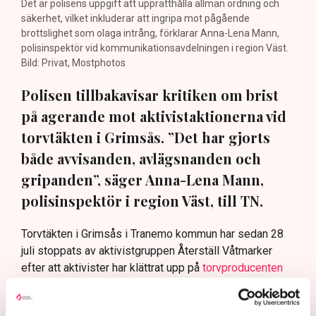
Det är polisens uppgift att upprätthålla allmän ordning och
säkerhet, vilket inkluderar att ingripa mot pågående
brottslighet som olaga intrång, förklarar Anna-Lena Mann,
polisinspektör vid kommunikationsavdelningen i region Väst.
Bild: Privat, Mostphotos
Polisen tillbakavisar kritiken om brist
på agerande mot aktivistaktionerna vid
torvtäkten i Grimsås. ”Det har gjorts
både avvisanden, avlägsnanden och
gripanden”, säger Anna-Lena Mann,
polisinspektör i region Väst, till TN.
Torvtäkten i Grimsås i Tranemo kommun har sedan 28
juli stoppats av aktivistgruppen Återställ Våtmarker
efter att aktivister har klättrat upp på
torvproducenten
Neovas maskiner
, grävt igen diken och spridit
ogräsfrön över täkten.