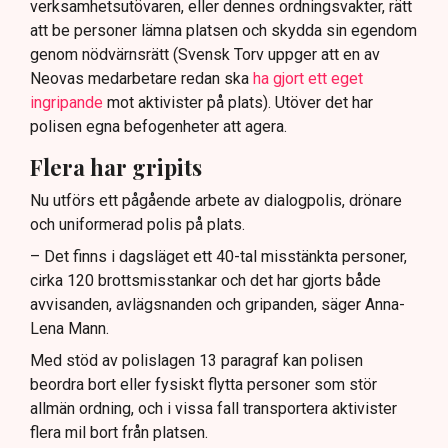
verksamhetsutövaren, eller dennes ordningsvakter, rätt
att be personer lämna platsen och skydda sin egendom
genom nödvärnsrätt (Svensk Torv uppger att en av
Neovas medarbetare redan ska
ha gjort ett eget
ingripande
mot aktivister på plats). Utöver det har
polisen egna befogenheter att agera.
Flera har gripits
Nu utförs ett pågående arbete av dialogpolis, drönare
och uniformerad polis på plats.
– Det finns i dagsläget ett 40-tal misstänkta personer,
cirka 120 brottsmisstankar och det har gjorts både
avvisanden, avlägsnanden och gripanden, säger Anna-
Lena Mann.
Med stöd av polislagen 13 paragraf kan polisen
beordra bort eller fysiskt flytta personer som stör
allmän ordning, och i vissa fall transportera aktivister
flera mil bort från platsen.