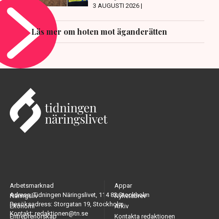
3 AUGUSTI 2026 |
Läs mer om hoten mot äganderätten
Arbetsmarknad
Appar
Adress: Tidningen Näringslivet, 114 82 Stockholm
Näringsliv
Nyhetsbrev
Besöksadress: Storgatan 19, Stockholm
Ekonomi
Arkiv
Kontakt: redaktionen@tn.se
Entreprenörskap
Kontakta redaktionen