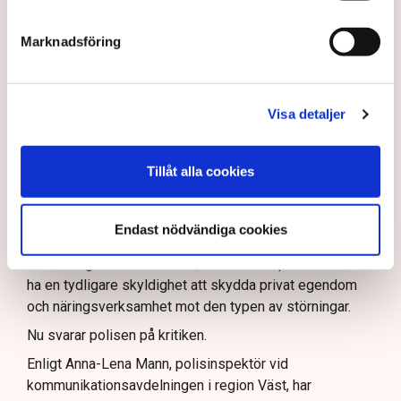
Polisen, som befinner sig på plats, kritiseras för att inte
agera tillräckligt då aktionerna kan fortgå för öppen ridå.
Samtidigt är polisarbetet komplext när det gäller
Marknadsföring
att navigera juridiska rättigheter och gränser.
Rickard Axdorff på Svensk Torv, anser att polisens
resurser
inte är tillräckliga
för att skydda verksamheten
och personalen.
Visa detaljer
I en
ledare i Svenska Dagbladet
skrev Tove Lifvendahl
att polisen ”behöver utveckla sina metoder för att
skydda tillståndsgivna verksamheter” mot sabotage,
Tillåt alla cookies
och varnade för att det annars råder ”djungelns lag”.
På sociala medier ifrågasätts det om allemansrätten
Endast nödvändiga cookies
bör ge utrymme för aktivister att blockera en
tillståndsgiven verksamhet, och om inte polisen borde
ha en tydligare skyldighet att skydda privat egendom
och näringsverksamhet mot den typen av störningar.
Nu svarar polisen på kritiken.
Enligt Anna-Lena Mann, polisinspektör vid
kommunikationsavdelningen i region Väst, har