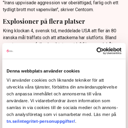
"Irans uppvisade aggression var oberättigad, farlig och ett
tydligt brott mot vapenvilan", skriver Centcom.
Explosioner på flera platser
Kring klockan 4, svensk tid, meddelade USA att fler än 80
iranska mål träffats och att attackerna har slutförts. Bland
annat uppges anfallen ha riktats mot luftförsvar och båtar
tillhörande Revolutionsgardet.
Irans statliga radio- och tv-bolag Irib rapporterar om att
smällar hörts på ön Qeshm och i städerna Sirik och Bandar
Denna webbplats använder cookies
Abbas, som alla ligger i anknytning till Hormuzsundet.
Vi använder cookies och liknande tekniker för att
Iran har utlovat
svar
på USA:s attacker och beskriver dem
utveckla våra tjänster, förbättra din användarupplevelse
som ett brott mot samförståndsavtalet mellan länderna.
och anpassa innehållet och annonserna till våra
Talmannen och chefsförhandlaren Mohammad Bagher
användare. Vi vidarebefordrar även information som
Ghalibaf skriver på
X
att "eran av trakasserier och
samlas in via cookies till de sociala medier och annons-
utpressning är över" och listar flera påstådda avtalsbrott från
och analysföretag som vi samarbetar med. Läs mer på
USA:s sida.
tn.se/integritet-personuppgifter/
.