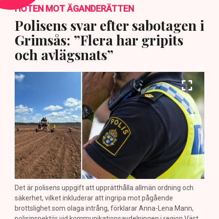
HOTEN MOT ÄGANDERÄTTEN
Polisens svar efter sabotagen i
Grimsås: ”Flera har gripits
och avlägsnats”
Det är polisens uppgift att upprätthålla allmän ordning och
säkerhet, vilket inkluderar att ingripa mot pågående
brottslighet som olaga intrång, förklarar Anna-Lena Mann,
polisinspektör vid kommunikationsavdelningen i region Väst.