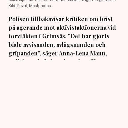
Bild: Privat, Mostphotos
Polisen tillbakavisar kritiken om brist
på agerande mot aktivistaktionerna vid
torvtäkten i Grimsås. ”Det har gjorts
både avvisanden, avlägsnanden och
gripanden”, säger Anna-Lena Mann,
polisinspektör i region Väst, till TN.
Torvtäkten i Grimsås i Tranemo kommun har sedan 28
juli stoppats av aktivistgruppen Återställ Våtmarker
efter att aktivister har klättrat upp på
torvproducenten
Neovas maskiner
, grävt igen diken och spridit
ogräsfrön över täkten.
Aktivisterna klättrar upp på
maskiner – polisen kan inte
avvisa dem: ”Upptrappning