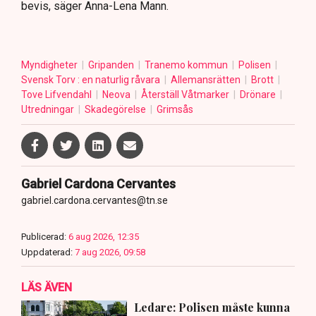
bevis, säger Anna-Lena Mann.
Myndigheter
Gripanden
Tranemo kommun
Polisen
Svensk Torv : en naturlig råvara
Allemansrätten
Brott
Tove Lifvendahl
Neova
Återställ Våtmarker
Drönare
Utredningar
Skadegörelse
Grimsås
Gabriel Cardona Cervantes
gabriel.cardona.cervantes@tn.se
Publicerad:
6 aug 2026, 12:35
Uppdaterad:
7 aug 2026, 09:58
LÄS ÄVEN
Ledare: Polisen måste kunna