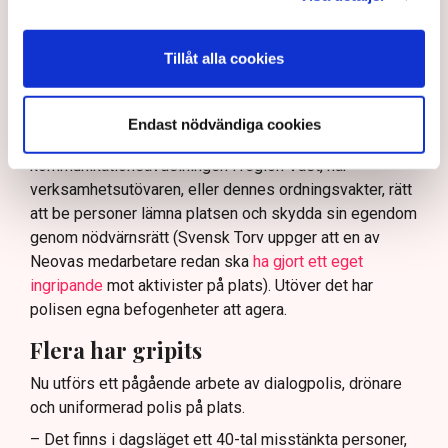
bör ge utrymme för aktivister att blockera en
tillståndsgiven verksamhet, och om inte polisen borde
ha en tydligare skyldighet att skydda privat egendom
Tillåt alla cookies
och näringsverksamhet mot den typen av störningar.
Nu svarar polisen på kritiken.
Endast nödvändiga cookies
Enligt Anna-Lena Mann, polisinspektör vid
kommunikationsavdelningen i region Väst, har
verksamhetsutövaren, eller dennes ordningsvakter, rätt
att be personer lämna platsen och skydda sin egendom
genom nödvärnsrätt (Svensk Torv uppger att en av
Neovas medarbetare redan ska
ha gjort ett eget
ingripande
mot aktivister på plats). Utöver det har
polisen egna befogenheter att agera.
Flera har gripits
Nu utförs ett pågående arbete av dialogpolis, drönare
och uniformerad polis på plats.
– Det finns i dagsläget ett 40-tal misstänkta personer,