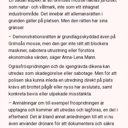
En sådan aspekt är att Grimsås mosse räknas juridiskt
som natur- och våtmark, inte som ett inhägnat
industriområde. Det innebär att allemansrätten i
grunden gäller på platsen. Men den rätten har sina
gränser.
– Demonstrationsrätten är grundlagsskyddad även på
Grimsås mosse, men den ger inte rätt att blockera
maskiner, sabotera utrustning eller förstöra
ekonomiska värden, säger Anna-Lena Mann.
Ogräsfröspridningen och de igengrävda dikena kan
utredas som skadegörelse eller sabotage. Men för att
polisen ska kunna inleda en utredning direkt på plats
krävs att brottet pågår eller nyss har avslutats, samt
konkreta bevis eller utpekade misstänkta.
– Anmälningar om till exempel fröspridningen är
upptagna och kommer att utredas och lagföras, en del i
efterhand. Det är bland annat anledningen till att vi nu
även använder drönare för att dokumentera och säkra