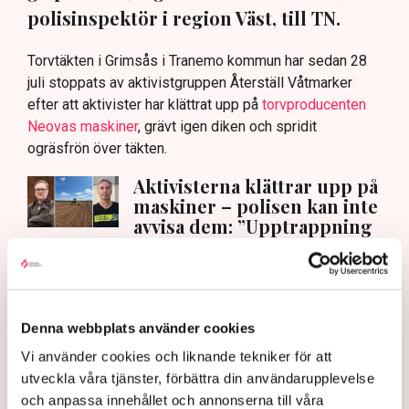
polisinspektör i region Väst, till TN.
Torvtäkten i Grimsås i Tranemo kommun har sedan 28
juli stoppats av aktivistgruppen Återställ Våtmarker
efter att aktivister har klättrat upp på
torvproducenten
Neovas maskiner
, grävt igen diken och spridit
ogräsfrön över täkten.
Aktivisterna klättrar upp på
maskiner – polisen kan inte
avvisa dem: ”Upptrappning
på helt ny nivå”
Näringsliv
AI-sammanfattning
Denna webbplats använder cookies
Torvtäkten i Grimsås har stoppats av aktivister
Vi använder cookies och liknande tekniker för att
sedan 28 juli.
utveckla våra tjänster, förbättra din användarupplevelse
Polisen kritiseras för bristande agerande vid
och anpassa innehållet och annonserna till våra