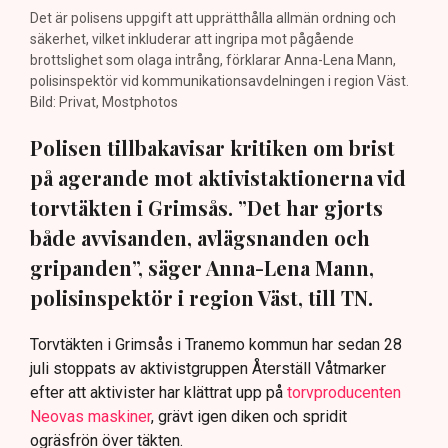
Det är polisens uppgift att upprätthålla allmän ordning och
säkerhet, vilket inkluderar att ingripa mot pågående
brottslighet som olaga intrång, förklarar Anna-Lena Mann,
polisinspektör vid kommunikationsavdelningen i region Väst.
Bild: Privat, Mostphotos
Polisen tillbakavisar kritiken om brist
på agerande mot aktivistaktionerna vid
torvtäkten i Grimsås. ”Det har gjorts
både avvisanden, avlägsnanden och
gripanden”, säger Anna-Lena Mann,
polisinspektör i region Väst, till TN.
Torvtäkten i Grimsås i Tranemo kommun har sedan 28
juli stoppats av aktivistgruppen Återställ Våtmarker
efter att aktivister har klättrat upp på
torvproducenten
Neovas maskiner
, grävt igen diken och spridit
ogräsfrön över täkten.