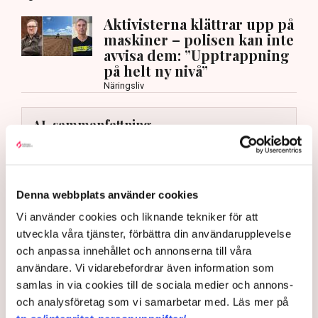
Aktivisterna klättrar upp på
maskiner – polisen kan inte
avvisa dem: ”Upptrappning
på helt ny nivå”
Näringsliv
AI-sammanfattning
Torvtäkten i Grimsås har stoppats av aktivister
sedan 28 juli.
Polisen kritiseras för bristande agerande vid
Denna webbplats använder cookies
aktionerna.
Vi använder cookies och liknande tekniker för att
Polisinspektör Anna-Lena Mann förklarar polisens
utveckla våra tjänster, förbättra din användarupplevelse
agerande på plats.
och anpassa innehållet och annonserna till våra
användare. Vi vidarebefordrar även information som
40 personer misstänks med cirka 120
samlas in via cookies till de sociala medier och annons-
brottsmisstankar kopplade.
Läs mer
och analysföretag som vi samarbetar med. Läs mer på
Polisen använder drönare och uniformerad polis