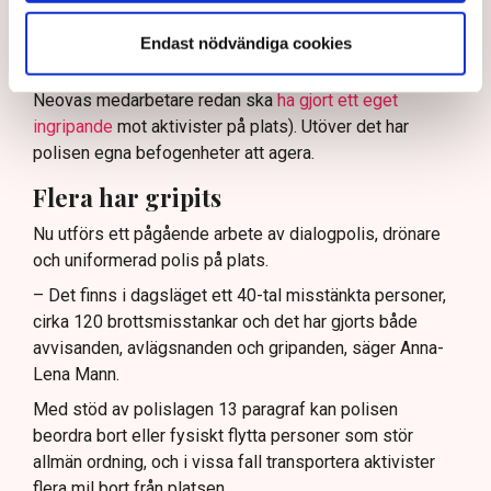
verksamhetsutövaren, eller dennes ordningsvakter, rätt
Endast nödvändiga cookies
att be personer lämna platsen och skydda sin egendom
genom nödvärnsrätt (Svensk Torv uppger att en av
Neovas medarbetare redan ska
ha gjort ett eget
ingripande
mot aktivister på plats). Utöver det har
polisen egna befogenheter att agera.
Flera har gripits
Nu utförs ett pågående arbete av dialogpolis, drönare
och uniformerad polis på plats.
– Det finns i dagsläget ett 40-tal misstänkta personer,
cirka 120 brottsmisstankar och det har gjorts både
avvisanden, avlägsnanden och gripanden, säger Anna-
Lena Mann.
Med stöd av polislagen 13 paragraf kan polisen
beordra bort eller fysiskt flytta personer som stör
allmän ordning, och i vissa fall transportera aktivister
flera mil bort från platsen.