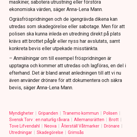
maskiner, sabotera utrustning eller förstöra
ekonomiska värden, säger Anna-Lena Mann.
Ogräsfröspridningen och de igengrävda dikena kan
utredas som skadegörelse eller sabotage. Men för att
polisen ska kunna inleda en utredning direkt på plats
krävs att brottet pågår eller nyss har avslutats, samt
konkreta bevis eller utpekade misstänkta.
– Anmälningar om till exempel fröspridningen är
upptagna och kommer att utredas och lagföras, en del i
efterhand. Det är bland annat anledningen till att vi nu
även använder drönare för att dokumentera och säkra
bevis, säger Anna-Lena Mann.
Myndigheter
Gripanden
Tranemo kommun
Polisen
Svensk Torv : en naturlig råvara
Allemansrätten
Brott
Tove Lifvendahl
Neova
Återställ Våtmarker
Drönare
Utredningar
Skadegörelse
Grimsås