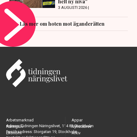
helt ny nivå”
3 AUGUSTI 2026 |
Läs mer om hoten mot äganderätten
Arbetsmarknad
Appar
Adress: Tidningen Näringslivet, 114 82 Stockholm
Näringsliv
Nyhetsbrev
Besöksadress: Storgatan 19, Stockholm
Ekonomi
Arkiv