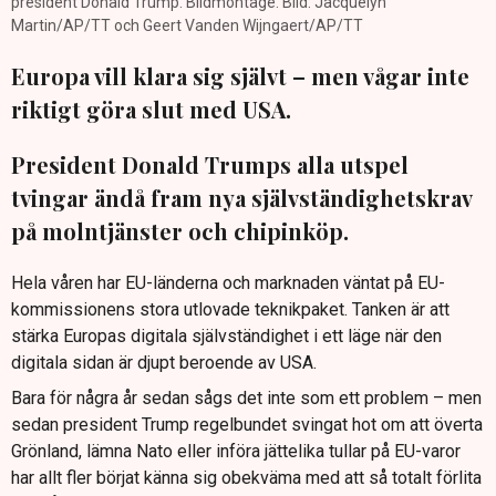
president Donald Trump. Bildmontage. Bild: Jacquelyn
Martin/AP/TT och Geert Vanden Wijngaert/AP/TT
Europa vill klara sig självt – men vågar inte
riktigt göra slut med USA.
President Donald Trumps alla utspel
tvingar ändå fram nya självständighetskrav
på molntjänster och chipinköp.
Hela våren har EU-länderna och marknaden väntat på EU-
kommissionens stora utlovade teknikpaket. Tanken är att
stärka Europas digitala självständighet i ett läge när den
digitala sidan är djupt beroende av USA.
Bara för några år sedan sågs det inte som ett problem – men
sedan president Trump regelbundet svingat hot om att överta
Grönland, lämna Nato eller införa jättelika tullar på EU-varor
har allt fler börjat känna sig obekväma med att så totalt förlita