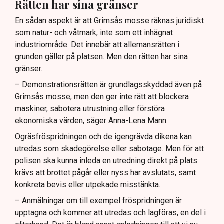
Rätten har sina gränser
En sådan aspekt är att Grimsås mosse räknas juridiskt
som natur- och våtmark, inte som ett inhägnat
industriområde. Det innebär att allemansrätten i
grunden gäller på platsen. Men den rätten har sina
gränser.
– Demonstrationsrätten är grundlagsskyddad även på
Grimsås mosse, men den ger inte rätt att blockera
maskiner, sabotera utrustning eller förstöra
ekonomiska värden, säger Anna-Lena Mann.
Ogräsfröspridningen och de igengrävda dikena kan
utredas som skadegörelse eller sabotage. Men för att
polisen ska kunna inleda en utredning direkt på plats
krävs att brottet pågår eller nyss har avslutats, samt
konkreta bevis eller utpekade misstänkta.
– Anmälningar om till exempel fröspridningen är
upptagna och kommer att utredas och lagföras, en del i