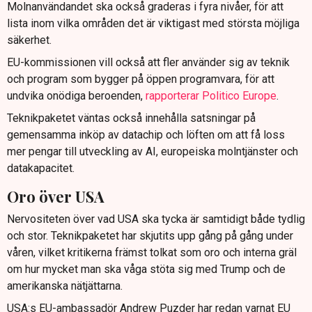
Molnanvändandet ska också graderas i fyra nivåer, för att
lista inom vilka områden det är viktigast med största möjliga
säkerhet.
EU-kommissionen vill också att fler använder sig av teknik
och program som bygger på öppen programvara, för att
undvika onödiga beroenden,
rapporterar Politico Europe
.
Teknikpaketet väntas också innehålla satsningar på
gemensamma inköp av datachip och löften om att få loss
mer pengar till utveckling av AI, europeiska molntjänster och
datakapacitet.
Oro över USA
Nervositeten över vad USA ska tycka är samtidigt både tydlig
och stor. Teknikpaketet har skjutits upp gång på gång under
våren, vilket kritikerna främst tolkat som oro och interna gräl
om hur mycket man ska våga stöta sig med Trump och de
amerikanska nätjättarna.
USA:s EU-ambassadör Andrew Puzder har redan varnat EU