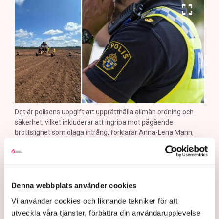
Det är polisens uppgift att upprätthålla allmän ordning och
säkerhet, vilket inkluderar att ingripa mot pågående
brottslighet som olaga intrång, förklarar Anna-Lena Mann,
polisinspektör vid kommunikationsavdelningen i region Väst.
Bild: Privat, Mostphotos
Polisen tillbakavisar kritiken om brist
Denna webbplats använder cookies
på agerande mot aktivistaktionerna vid
Vi använder cookies och liknande tekniker för att
torvtäkten i Grimsås. ”Det har gjorts
utveckla våra tjänster, förbättra din användarupplevelse