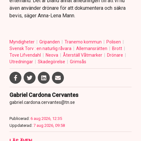
efterhand. Det är bland annat anledningen till att vi nu
även använder drönare för att dokumentera och säkra
bevis, säger Anna-Lena Mann.
Myndigheter
Gripanden
Tranemo kommun
Polisen
Svensk Torv : en naturlig råvara
Allemansrätten
Brott
Tove Lifvendahl
Neova
Återställ Våtmarker
Drönare
Utredningar
Skadegörelse
Grimsås
Gabriel Cardona Cervantes
gabriel.cardona.cervantes@tn.se
Publicerad:
6 aug 2026, 12:35
Uppdaterad:
7 aug 2026, 09:58