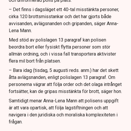
och uniformerad polis på plats.
– Det finns i dagsläget ett 40-tal misstänkta personer,
cirka 120 brottsmisstankar och det har gjorts både
avvisanden, avlägsnanden och gripanden, säger Anna-
Lena Mann.
Med stöd av polislagen 13 paragraf kan polisen
beordra bort eller fysiskt flytta personer som stör
allmän ordning, och i vissa fall transportera aktivister
flera mil bort från platsen.
– Bara idag (tisdag, 5 augusti reds. anm.) har det skett
åtta avlägsnanden, enligt polislagen 13 paragraf. Om
personerna vägrar att följa order och det olaga intrånget
fortsätter, kan de gripas misstänkta för brott, säger hon.
Samtidigt menar Anna-Lena Mann att polisens uppgift
är att vara opartisk, att följa lagstiftningen och att
navigera i den juridiska och moraliska komplexiteten i
frågan.