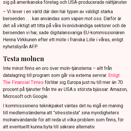
sig på amerikanska företag och USA-producerade nättjänster.
– Vi lever i en värld där den här typen av väldigt starka
beroenden . . . kan användas som vapen mot oss. Därför är
det så viktigt att titta på våra livsnödvändiga sektorer och de
beroenden vi har, sade digitalansvariga EU-kommissionären
Henna Virkkunen efter ett möte i franska Lille i våras, enligt
nyhetsbyrån AFP.
Testa molnen
Inte minst finns en oro över moln-tjänsterna – allt från
datalagring till program som går via externa servrar.
Enligt
The Financial Times
förlitar sig Europa just nu till mer än 70
procent på tjänster från tre av USA:s största bjässar: Amazon,
Microsoft och Google.
I kommissionens teknikpaket väntas det nu ingå en maning
till medlemsländerna att ”stresstesta” sina myndigheters
molnanvändande för att reda ut vilka problem som finns, för
att eventuellt kunna byta till säkrare alternativ.