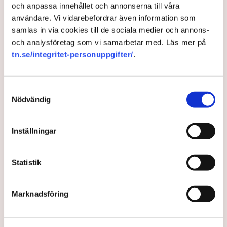
både avvisanden, avlägsnanden och
och anpassa innehållet och annonserna till våra
gripanden”, säger Anna-Lena Mann,
användare. Vi vidarebefordrar även information som
polisinspektör i region Väst, till TN.
samlas in via cookies till de sociala medier och annons-
och analysföretag som vi samarbetar med. Läs mer på
Torvtäkten i Grimsås i Tranemo kommun har sedan 28
tn.se/integritet-personuppgifter/
.
juli stoppats av aktivistgruppen Återställ Våtmarker
efter att aktivister har klättrat upp på
torvproducenten
Samtyckesval
Neovas maskiner
, grävt igen diken och spridit
Nödvändig
ogräsfrön över täkten.
Aktivisterna klättrar upp på
Inställningar
maskiner – polisen kan inte
avvisa dem: ”Upptrappning
på helt ny nivå”
Statistik
Näringsliv
Marknadsföring
AI-sammanfattning
Torvtäkten i Grimsås har stoppats av aktivister
sedan 28 juli.