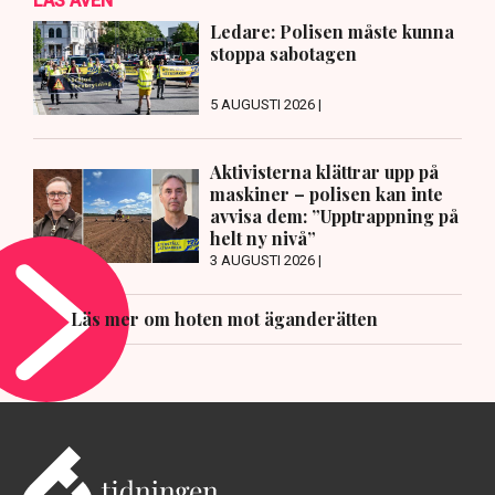
LÄS ÄVEN
Ledare: Polisen måste kunna
stoppa sabotagen
5 AUGUSTI 2026 |
Aktivisterna klättrar upp på
maskiner – polisen kan inte
avvisa dem: ”Upptrappning på
helt ny nivå”
3 AUGUSTI 2026 |
Läs mer om hoten mot äganderätten