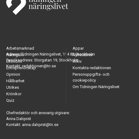
Arbetsmarknad
Appar
Adress: Tidningen Näringslivet, 114 82 Stockholm
Näringsliv
Nyhetsbrev
Besöksadress: Storgatan 19, Stockholm
Ekonomi
Arkiv
Kontakt: redaktionen@tn.se
Entreprenörskap
Kontakta redaktionen
Opinion
Personuppgifts- och
cookiepolicy
Hållbarhet
Om Tidningen Näringslivet
Utrikes
Krönikor
Quiz
Chefredaktör och ansvarig utgivare:
Anna Dalqvist
Kontakt: anna.dalqvist@tn.se