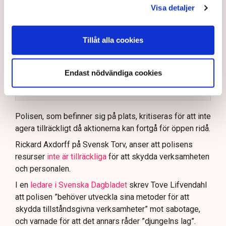
Visa detaljer
Polisen kritiseras för bristande agerande vid
aktionerna.
Tillåt alla cookies
Polisinspektör Anna-Lena Mann förklarar polisens
agerande på plats.
40 personer misstänks med cirka 120
Endast nödvändiga cookies
brottsmisstankar kopplade.
Läs mer
Polisen använder drönare och uniformerad polis
för att dokumentera bevis.
Polisen, som befinner sig på plats, kritiseras för att inte
agera tillräckligt då aktionerna kan fortgå för öppen ridå.
Samtidigt är polisarbetet komplext när det gäller
att navigera juridiska rättigheter och gränser.
Rickard Axdorff på Svensk Torv, anser att polisens
resurser
inte är tillräckliga
för att skydda verksamheten
och personalen.
I en
ledare i Svenska Dagbladet
skrev Tove Lifvendahl
att polisen ”behöver utveckla sina metoder för att
skydda tillståndsgivna verksamheter” mot sabotage,
och varnade för att det annars råder ”djungelns lag”.