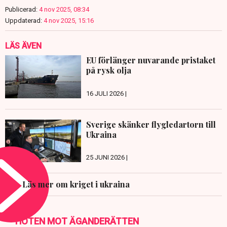
Publicerad:
4 nov 2025, 08:34
Uppdaterad:
4 nov 2025, 15:16
LÄS ÄVEN
EU förlänger nuvarande pristaket
på rysk olja
16 JULI 2026 |
Sverige skänker flygledartorn till
Ukraina
25 JUNI 2026 |
Läs mer om kriget i ukraina
HOTEN MOT ÄGANDERÄTTEN