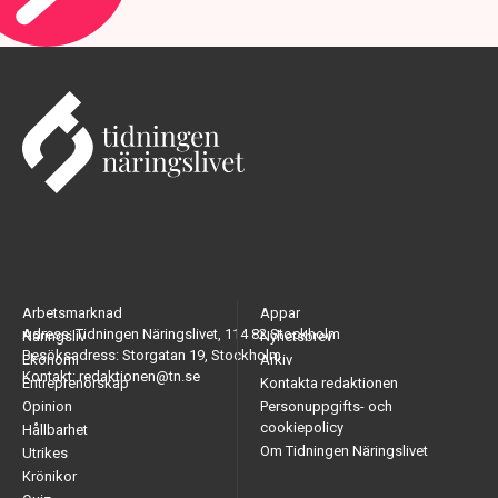
Arbetsmarknad
Appar
Adress: Tidningen Näringslivet, 114 82 Stockholm
Näringsliv
Nyhetsbrev
Besöksadress: Storgatan 19, Stockholm
Ekonomi
Arkiv
Kontakt: redaktionen@tn.se
Entreprenörskap
Kontakta redaktionen
Opinion
Personuppgifts- och
cookiepolicy
Hållbarhet
Om Tidningen Näringslivet
Utrikes
Krönikor