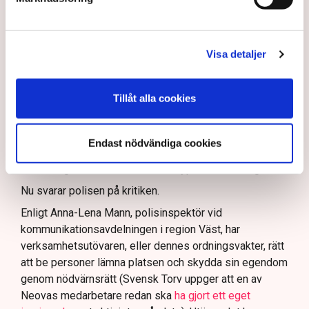
och personalen.
I en
ledare i Svenska Dagbladet
skrev Tove Lifvendahl
att polisen ”behöver utveckla sina metoder för att
Visa detaljer
skydda tillståndsgivna verksamheter” mot sabotage,
och varnade för att det annars råder ”djungelns lag”.
Tillåt alla cookies
På sociala medier ifrågasätts det om allemansrätten
bör ge utrymme för aktivister att blockera en
tillståndsgiven verksamhet, och om inte polisen borde
Endast nödvändiga cookies
ha en tydligare skyldighet att skydda privat egendom
och näringsverksamhet mot den typen av störningar.
Nu svarar polisen på kritiken.
Enligt Anna-Lena Mann, polisinspektör vid
kommunikationsavdelningen i region Väst, har
verksamhetsutövaren, eller dennes ordningsvakter, rätt
att be personer lämna platsen och skydda sin egendom
genom nödvärnsrätt (Svensk Torv uppger att en av
Neovas medarbetare redan ska
ha gjort ett eget