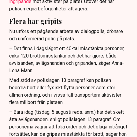
ingripande
mot aktivister på plats). Utöver det har
polisen egna befogenheter att agera.
Flera har gripits
Nu utförs ett pågående arbete av dialogpolis, drönare
och uniformerad polis på plats.
– Det finns i dagsläget ett 40-tal misstänkta personer,
cirka 120 brottsmisstankar och det har gjorts både
avvisanden, avlägsnanden och gripanden, säger Anna-
Lena Mann.
Med stöd av polislagen 13 paragraf kan polisen
beordra bort eller fysiskt flytta personer som stör
allmän ordning, och i vissa fall transportera aktivister
flera mil bort från platsen.
– Bara idag (tisdag, 5 augusti reds. anm.) har det skett
åtta avlägsnanden, enligt polislagen 13 paragraf. Om
personerna vägrar att följa order och det olaga intrånget
fortsätter, kan de gripas misstänkta för brott, säger hon.