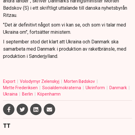
andra länder", skriver Danmarks näringsminister Morten
Bødskov (S) i ett skriftligt uttalande till danska nyhetsbyrån
Ritzau.
"Det är definitivt något som vi kan se, och som vi talar med
Ukraina om", fortsätter ministern.
I september stod det klart att Ukraina och Danmark ska
samarbeta med Danmark i produktion av raketbränsle, med
produktion i Sønderjylland.
Export
Volodymyr Zelenskyj
Morten Bødskov
Mette Frederiksen
Socialdemokraterna
Ukrinform
Danmark
Ukraina
Berlin
Köpenhamn
TT