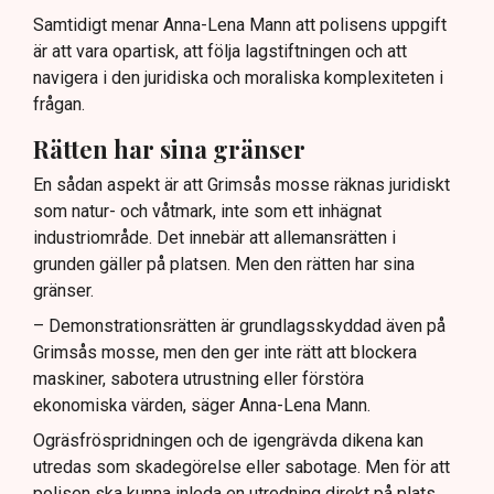
Samtidigt menar Anna-Lena Mann att polisens uppgift
är att vara opartisk, att följa lagstiftningen och att
navigera i den juridiska och moraliska komplexiteten i
frågan.
Rätten har sina gränser
En sådan aspekt är att Grimsås mosse räknas juridiskt
som natur- och våtmark, inte som ett inhägnat
industriområde. Det innebär att allemansrätten i
grunden gäller på platsen. Men den rätten har sina
gränser.
– Demonstrationsrätten är grundlagsskyddad även på
Grimsås mosse, men den ger inte rätt att blockera
maskiner, sabotera utrustning eller förstöra
ekonomiska värden, säger Anna-Lena Mann.
Ogräsfröspridningen och de igengrävda dikena kan
utredas som skadegörelse eller sabotage. Men för att
polisen ska kunna inleda en utredning direkt på plats