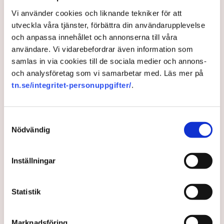
Näringsliv
Vi använder cookies och liknande tekniker för att
utveckla våra tjänster, förbättra din användarupplevelse
AI-sammanfattning
och anpassa innehållet och annonserna till våra
användare. Vi vidarebefordrar även information som
Torvtäkten i Grimsås har stoppats av aktivister
samlas in via cookies till de sociala medier och annons-
sedan 28 juli.
och analysföretag som vi samarbetar med. Läs mer på
Polisen kritiseras för bristande agerande vid
tn.se/integritet-personuppgifter/
.
aktionerna.
Polisinspektör Anna-Lena Mann förklarar polisens
agerande på plats.
Samtyckesval
Nödvändig
40 personer misstänks med cirka 120
brottsmisstankar kopplade.
Läs mer
Inställningar
Polisen använder drönare och uniformerad polis
för att dokumentera bevis.
Polisen, som befinner sig på plats, kritiseras för att inte
agera tillräckligt då aktionerna kan fortgå för öppen ridå.
Samtidigt är polisarbetet komplext när det gäller
Statistik
att navigera juridiska rättigheter och gränser.
Rickard Axdorff på Svensk Torv, anser att polisens
resurser
inte är tillräckliga
för att skydda verksamheten
Marknadsföring