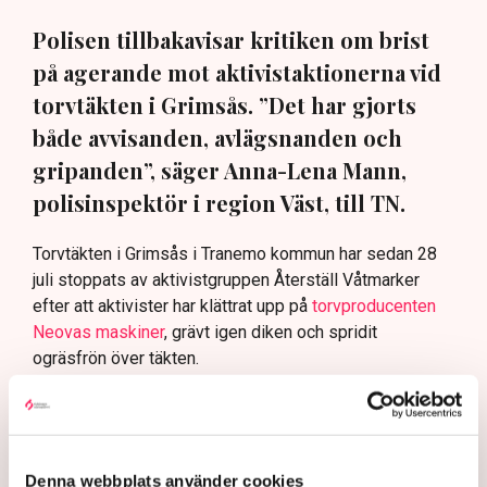
Polisen tillbakavisar kritiken om brist
på agerande mot aktivistaktionerna vid
torvtäkten i Grimsås. ”Det har gjorts
både avvisanden, avlägsnanden och
gripanden”, säger Anna-Lena Mann,
polisinspektör i region Väst, till TN.
Torvtäkten i Grimsås i Tranemo kommun har sedan 28
juli stoppats av aktivistgruppen Återställ Våtmarker
efter att aktivister har klättrat upp på
torvproducenten
Neovas maskiner
, grävt igen diken och spridit
ogräsfrön över täkten.
Aktivisterna klättrar upp på
maskiner – polisen kan inte
avvisa dem: ”Upptrappning
på helt ny nivå”
Denna webbplats använder cookies