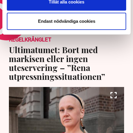
Tillåt alla cookies
6 JULI 2026 |
Läs mer om kärnkraftens framtid
Endast nödvändiga cookies
REGELKRÅNGLET
Ultimatumet: Bort med
markisen eller ingen
uteservering – ”Rena
utpressningssituationen”