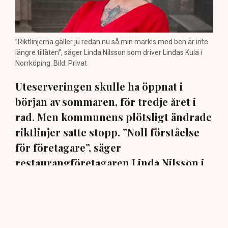
”Riktlinjerna gäller ju redan nu så min markis med ben är inte
längre tillåten”, säger Linda Nilsson som driver Lindas Kula i
Norrköping. Bild: Privat
Uteserveringen skulle ha öppnat i
början av sommaren, för tredje året i
rad. Men kommunens plötsligt ändrade
riktlinjer satte stopp. ”Noll förståelse
för företagare”, säger
restaurangföretagaren Linda Nilsson i
Norrköping till TN.
En markis med fyra ben. Den har hamnat i centrum när
Norrköpings kommun ändrat sina policys för
uteserveringarna i staden. När restaurangföretagaren