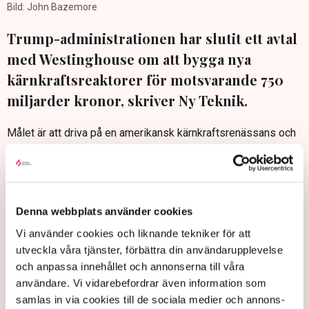
Bild: John Bazemore
Trump-administrationen har slutit ett avtal
med Westinghouse om att bygga nya
kärnkraftsreaktorer för motsvarande 750
miljarder kronor, skriver Ny Teknik.
Målet är att driva på en amerikansk kärnkraftsrenässans och
säkra landets energiförsörjning bland annat för det globala
AI-racet, enligt energiminister Chris Wright.
Avtalet kan omfatta fem till åtta reaktorer, men projektens
framgång avgörs av kostnader, tillstånd och opinionens stöd.
Denna webbplats använder cookies
Ny Teknik: Mastodontsatsning i USA: Nya kärnkraftsreaktorer
Vi använder cookies och liknande tekniker för att
för 750 miljarder kronor
utveckla våra tjänster, förbättra din användarupplevelse
och anpassa innehållet och annonserna till våra
användare. Vi vidarebefordrar även information som
samlas in via cookies till de sociala medier och annons-
Kärnkraft
Energiförsörjning
Avtal
Basket
Chris Wright