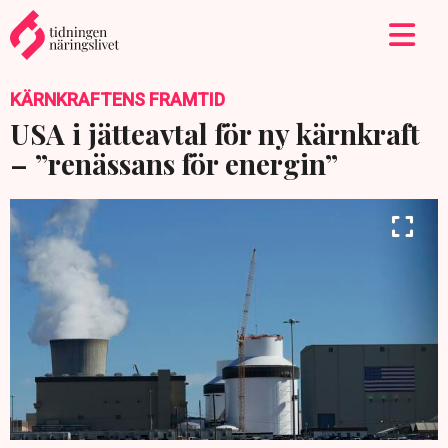
KÄRNKRAFTENS FRAMTID
USA i jätteavtal för ny kärnkraft
– ”renässans för energin”