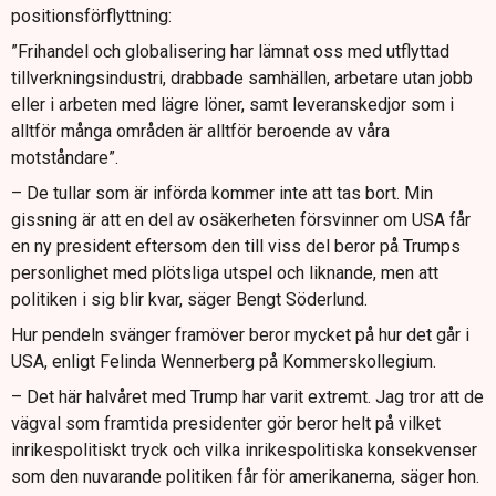
positionsförflyttning:
”Frihandel och globalisering har lämnat oss med utflyttad
tillverkningsindustri, drabbade samhällen, arbetare utan jobb
eller i arbeten med lägre löner, samt leveranskedjor som i
alltför många områden är alltför beroende av våra
motståndare”.
– De tullar som är införda kommer inte att tas bort. Min
gissning är att en del av osäkerheten försvinner om USA får
en ny president eftersom den till viss del beror på Trumps
personlighet med plötsliga utspel och liknande, men att
politiken i sig blir kvar, säger Bengt Söderlund.
Hur pendeln svänger framöver beror mycket på hur det går i
USA, enligt Felinda Wennerberg på Kommerskollegium.
– Det här halvåret med Trump har varit extremt. Jag tror att de
vägval som framtida presidenter gör beror helt på vilket
inrikespolitiskt tryck och vilka inrikespolitiska konsekvenser
som den nuvarande politiken får för amerikanerna, säger hon.