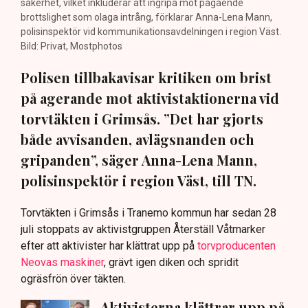
säkerhet, vilket inkluderar att ingripa mot pågående
brottslighet som olaga intrång, förklarar Anna-Lena Mann,
polisinspektör vid kommunikationsavdelningen i region Väst.
Bild: Privat, Mostphotos
Polisen tillbakavisar kritiken om brist
på agerande mot aktivistaktionerna vid
torvtäkten i Grimsås. ”Det har gjorts
både avvisanden, avlägsnanden och
gripanden”, säger Anna-Lena Mann,
polisinspektör i region Väst, till TN.
Torvtäkten i Grimsås i Tranemo kommun har sedan 28
juli stoppats av aktivistgruppen Återställ Våtmarker
efter att aktivister har klättrat upp på
torvproducenten
Neovas maskiner
, grävt igen diken och spridit
ogräsfrön över täkten.
Aktivisterna klättrar upp på