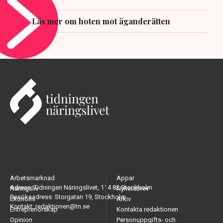
Läs mer om hoten mot äganderätten
Arbetsmarknad
Appar
Adress: Tidningen Näringslivet, 114 82 Stockholm
Näringsliv
Nyhetsbrev
Besöksadress: Storgatan 19, Stockholm
Ekonomi
Arkiv
Kontakt: redaktionen@tn.se
Entreprenörskap
Kontakta redaktionen
Opinion
Personuppgifts- och