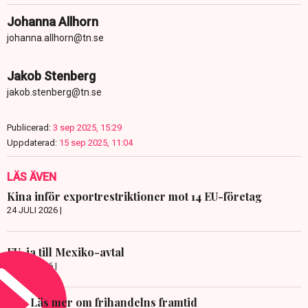
Johanna Allhorn
johanna.allhorn@tn.se
Jakob Stenberg
jakob.stenberg@tn.se
Publicerad:
3 sep 2025, 15:29
Uppdaterad:
15 sep 2025, 11:04
LÄS ÄVEN
Kina inför exportrestriktioner mot 14 EU-företag
24 JULI 2026 |
EU-ja till Mexiko-avtal
8 JULI 2026 |
Läs mer om frihandelns framtid