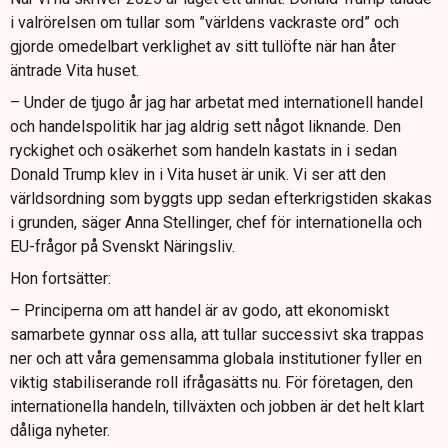
som delas av Felinda Wennerberg från
i valrörelsen om tullar som ”världens vackraste ord” och
Kommerskollegium.
gjorde omedelbart verklighet av sitt tullöfte när han åter
Lena Sellgren på Business Sweden menar att
äntrade Vita huset.
protektionismen är en långsiktig trend som påverkar
– Under de tjugo år jag har arbetat med internationell handel
världsekonomin negativt.
och handelspolitik har jag aldrig sett något liknande. Den
ryckighet och osäkerhet som handeln kastats in i sedan
Donald Trump klev in i Vita huset är unik. Vi ser att den
världsordning som byggts upp sedan efterkrigstiden skakas
i grunden, säger Anna Stellinger, chef för internationella och
EU-frågor på Svenskt Näringsliv.
Hon fortsätter:
– Principerna om att handel är av godo, att ekonomiskt
samarbete gynnar oss alla, att tullar successivt ska trappas
ner och att våra gemensamma globala institutioner fyller en
viktig stabiliserande roll ifrågasätts nu. För företagen, den
internationella handeln, tillväxten och jobben är det helt klart
dåliga nyheter.