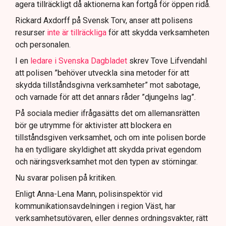
agera tillräckligt då aktionerna kan fortgå för öppen ridå.
Samtidigt är polisarbetet komplext när det gäller
att navigera juridiska rättigheter och gränser.
Rickard Axdorff på Svensk Torv, anser att polisens
resurser
inte är tillräckliga
för att skydda verksamheten
och personalen.
I en
ledare i Svenska Dagbladet
skrev Tove Lifvendahl
att polisen ”behöver utveckla sina metoder för att
skydda tillståndsgivna verksamheter” mot sabotage,
och varnade för att det annars råder ”djungelns lag”.
På sociala medier ifrågasätts det om allemansrätten
bör ge utrymme för aktivister att blockera en
tillståndsgiven verksamhet, och om inte polisen borde
ha en tydligare skyldighet att skydda privat egendom
och näringsverksamhet mot den typen av störningar.
Nu svarar polisen på kritiken.
Enligt Anna-Lena Mann, polisinspektör vid
kommunikationsavdelningen i region Väst, har
verksamhetsutövaren, eller dennes ordningsvakter, rätt