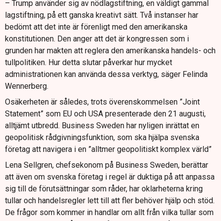
– Trump använder sig av nödlagstiftning, en väldigt gammal
lagstiftning, på ett ganska kreativt sätt. Två instanser har
bedömt att det inte är förenligt med den amerikanska
konstitutionen. Den anger att det är kongressen som i
grunden har makten att reglera den amerikanska handels- och
tullpolitiken. Hur detta slutar påverkar hur mycket
administrationen kan använda dessa verktyg, säger Felinda
Wennerberg.
Osäkerheten är således, trots överenskommelsen ”Joint
Statement” som EU och USA presenterade den 21 augusti,
alltjämt utbredd. Business Sweden har nyligen inrättat en
geopolitisk rådgivningsfunktion, som ska hjälpa svenska
företag att navigera i en ”alltmer geopolitiskt komplex värld”
Lena Sellgren, chefsekonom på Business Sweden, berättar
att även om svenska företag i regel är duktiga på att anpassa
sig till de förutsättningar som råder, har oklarheterna kring
tullar och handelsregler lett till att fler behöver hjälp och stöd.
De frågor som kommer in handlar om allt från vilka tullar som