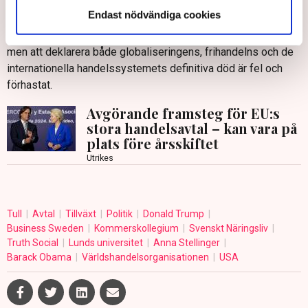
Mercosur. Och att WTO skulle vara överspelat är inte sant,
Endast nödvändiga cookies
merparten av de svenska företagens handel med länder
utanför EU sker med WTO-regler. Det må se mörkt ut just nu,
men att deklarera både globaliseringens, frihandelns och de
internationella handelssystemets definitiva död är fel och
förhastat.
Avgörande framsteg för EU:s
stora handelsavtal – kan vara på
plats före årsskiftet
Utrikes
Tull
Avtal
Tillväxt
Politik
Donald Trump
Business Sweden
Kommerskollegium
Svenskt Näringsliv
Truth Social
Lunds universitet
Anna Stellinger
Barack Obama
Världshandelsorganisationen
USA