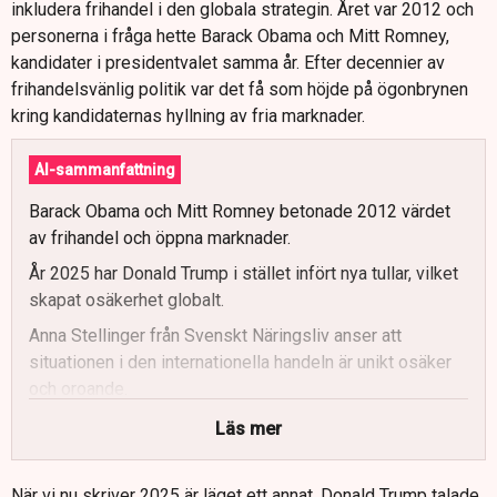
inkludera frihandel i den globala strategin. Året var 2012 och
personerna i fråga hette Barack Obama och Mitt Romney,
kandidater i presidentvalet samma år. Efter decennier av
frihandelsvänlig politik var det få som höjde på ögonbrynen
kring kandidaternas hyllning av fria marknader.
AI-sammanfattning
Barack Obama och Mitt Romney betonade 2012 värdet
av frihandel och öppna marknader.
År 2025 har Donald Trump i stället infört nya tullar, vilket
skapat osäkerhet globalt.
Anna Stellinger från Svenskt Näringsliv anser att
situationen i den internationella handeln är unikt osäker
och oroande.
Bengt Söderlund från Lunds universitet noterar att
Läs mer
WTO:s regelverk är under press och att osäkerheten är
fortsatt stor trots ett nytt handelsavtal. En bedömning
När vi nu skriver 2025 är läget ett annat. Donald Trump talade