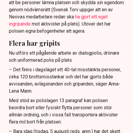
att be personer lämna platsen och skydda sin egendom
genom nödvärnsrätt (Svensk Torv uppger att en av
Neovas medarbetare redan ska
ha gjort ett eget
ingripande
mot aktivister på plats). Utöver det har
polisen egna befogenheter att agera.
Flera har gripits
Nu utförs ett pågående arbete av dialogpolis, drönare
och uniformerad polis på plats.
– Det finns i dagsläget ett 40-tal misstänkta personer,
cirka 120 brottsmisstankar och det har gjorts både
avvisanden, avlägsnanden och gripanden, säger Anna-
Lena Mann.
Med stöd av polislagen 13 paragraf kan polisen
beordra bort eller fysiskt flytta personer som stör
allmän ordning, och i vissa fall transportera aktivister
flera mil bort från platsen.
– Bara idag (tisdag, 5 augusti reds. anm.) har det skett