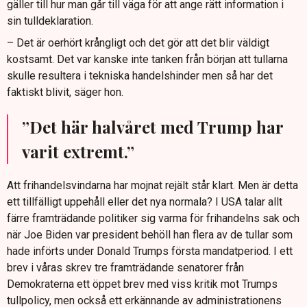
gäller till hur man går till väga för att ange rätt information i
sin tulldeklaration.
– Det är oerhört krångligt och det gör att det blir väldigt
kostsamt. Det var kanske inte tanken från början att tullarna
skulle resultera i tekniska handelshinder men så har det
faktiskt blivit, säger hon.
”Det här halvåret med Trump har
varit extremt.”
Att frihandelsvindarna har mojnat rejält står klart. Men är detta
ett tillfälligt uppehåll eller det nya normala? I USA talar allt
färre framträdande politiker sig varma för frihandelns sak och
när Joe Biden var president behöll han flera av de tullar som
hade införts under Donald Trumps första mandatperiod. I ett
brev i våras skrev tre framträdande senatorer från
Demokraterna ett öppet brev med viss kritik mot Trumps
tullpolicy, men också ett erkännande av administrationens