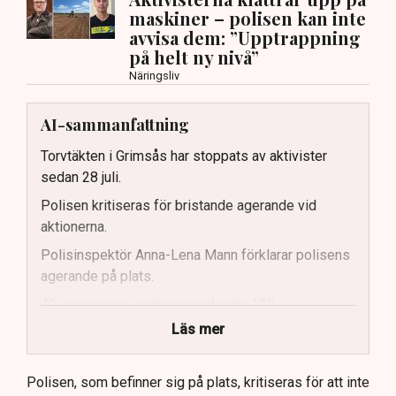
maskiner – polisen kan inte
avvisa dem: ”Upptrappning
på helt ny nivå”
Näringsliv
AI-sammanfattning
Torvtäkten i Grimsås har stoppats av aktivister
sedan 28 juli.
Polisen kritiseras för bristande agerande vid
aktionerna.
Polisinspektör Anna-Lena Mann förklarar polisens
agerande på plats.
40 personer misstänks med cirka 120
brottsmisstankar kopplade.
Läs mer
Polisen använder drönare och uniformerad polis
för att dokumentera bevis.
Polisen, som befinner sig på plats, kritiseras för att inte