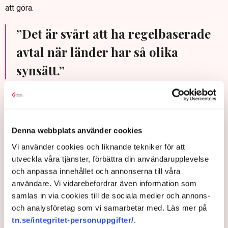
att göra.
”Det är svårt att ha regelbaserade
avtal när länder har så olika
synsätt.”
Så i stället för att förlita sig på WTO och internationella
handelsregler framåt tror Lena Sellgren att företag till viss
del kommer att få vänja sig vid olika handelsavtal mellan
Denna webbplats använder cookies
olika länder och inom olika sektorer.
Vi använder cookies och liknande tekniker för att
– Det är svårt att ha regelbaserade avtal när länder har så
utveckla våra tjänster, förbättra din användarupplevelse
olika synsätt. Då får man i stället försöka hitta så bra vägar
och anpassa innehållet och annonserna till våra
som möjligt. Och det är klart att om det blir ett lapptäcke av
användare. Vi vidarebefordrar även information som
olika avtal så blir det ganska komplext, med betydligt mer att
samlas in via cookies till de sociala medier och annons-
hålla koll på.
och analysföretag som vi samarbetar med. Läs mer på
”Att WTO skulle vara överspelat är
tn.se/integritet-personuppgifter/
.