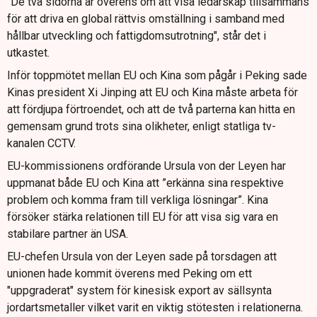
"De två sidorna är överens om att visa ledarskap tillsammans
för att driva en global rättvis omställning i samband med
hållbar utveckling och fattigdomsutrotning", står det i
utkastet.
Inför toppmötet mellan EU och Kina som pågår i Peking sade
Kinas president Xi Jinping att EU och Kina måste arbeta för
att fördjupa förtroendet, och att de två parterna kan hitta en
gemensam grund trots sina olikheter, enligt statliga tv-
kanalen CCTV.
EU-kommissionens ordförande Ursula von der Leyen har
uppmanat både EU och Kina att ”erkänna sina respektive
problem och komma fram till verkliga lösningar”. Kina
försöker stärka relationen till EU för att visa sig vara en
stabilare partner än USA.
EU-chefen Ursula von der Leyen sade på torsdagen att
unionen hade kommit överens med Peking om ett
"uppgraderat" system för kinesisk export av sällsynta
jordartsmetaller vilket varit en viktig stötesten i relationerna.