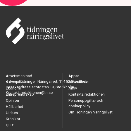
Arbetsmarknad
Appar
Adress: Tidningen Näringslivet, 114 82 Stockholm
Näringsliv
Nyhetsbrev
Besöksadress: Storgatan 19, Stockholm
Ekonomi
Arkiv
Kontakt: redaktionen@tn.se
Entreprenörskap
Kontakta redaktionen
Opinion
Personuppgifts- och
cookiepolicy
Hållbarhet
Om Tidningen Näringslivet
Utrikes
Krönikor
Quiz