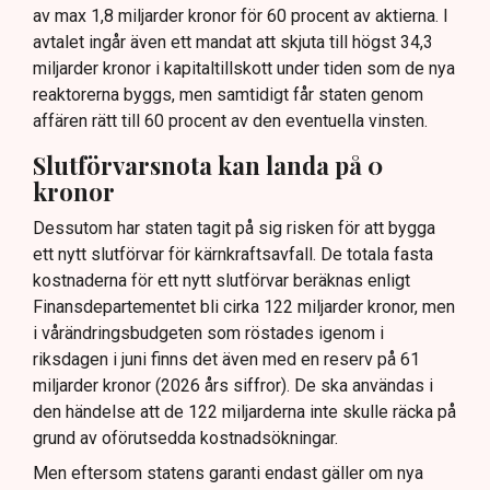
av max 1,8 miljarder kronor för 60 procent av aktierna. I
avtalet ingår även ett mandat att skjuta till högst 34,3
miljarder kronor i kapitaltillskott under tiden som de nya
reaktorerna byggs, men samtidigt får staten genom
affären rätt till 60 procent av den eventuella vinsten.
Slutförvarsnota kan landa på 0
kronor
Dessutom har staten tagit på sig risken för att bygga
ett nytt slutförvar för kärnkraftsavfall. De totala fasta
kostnaderna för ett nytt slutförvar beräknas enligt
Finansdepartementet bli cirka 122 miljarder kronor, men
i vårändringsbudgeten som röstades igenom i
riksdagen i juni finns det även med en reserv på 61
miljarder kronor (2026 års siffror). De ska användas i
den händelse att de 122 miljarderna inte skulle räcka på
grund av oförutsedda kostnadsökningar.
Men eftersom statens garanti endast gäller om nya