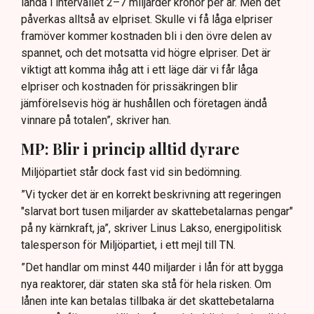
landa i intervallet 2–7 miljarder kronor per år. Men det
påverkas alltså av elpriset. Skulle vi få låga elpriser
framöver kommer kostnaden bli i den övre delen av
spannet, och det motsatta vid högre elpriser. Det är
viktigt att komma ihåg att i ett läge där vi får låga
elpriser och kostnaden för prissäkringen blir
jämförelsevis hög är hushållen och företagen ändå
vinnare på totalen”, skriver han.
MP: Blir i princip alltid dyrare
Miljöpartiet står dock fast vid sin bedömning.
”Vi tycker det är en korrekt beskrivning att regeringen
"slarvat bort tusen miljarder av skattebetalarnas pengar"
på ny kärnkraft, ja”, skriver Linus Lakso, energipolitisk
talesperson för Miljöpartiet, i ett mejl till TN.
”Det handlar om minst 440 miljarder i lån för att bygga
nya reaktorer, där staten ska stå för hela risken. Om
lånen inte kan betalas tillbaka är det skattebetalarna