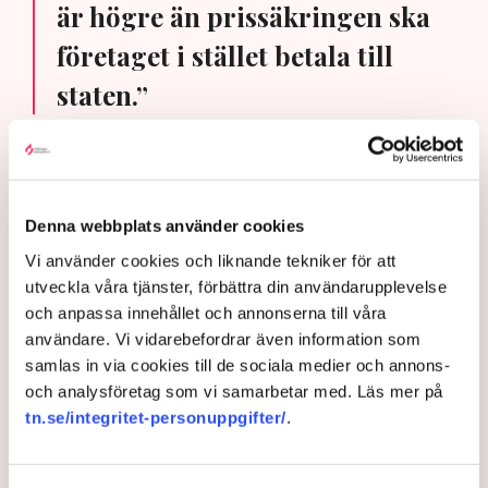
är högre än prissäkringen ska
företaget i stället betala till
staten.”
Utöver låneramarna har regeringen fått mandat av
riksdagen att ingå prissäkringsavtal i form av
”differenskontrakt” för max 400 miljarder kronor. Det
Denna webbplats använder cookies
innebär att staten i 40 år efter att en reaktor är
färdigbyggd går in som garant för att företaget som
Vi använder cookies och liknande tekniker för att
byggt reaktorn ska kunna sälja sin el till ett visst pris.
utveckla våra tjänster, förbättra din användarupplevelse
Om elen under den aktuella perioden skulle bli billigare
och anpassa innehållet och annonserna till våra
än prissäkringen kommer staten att gå in och betala
användare. Vi vidarebefordrar även information som
mellanskillnaden. Om elpriset är högre än prissäkringen
samlas in via cookies till de sociala medier och annons-
ska företaget i stället betala till staten.
och analysföretag som vi samarbetar med. Läs mer på
tn.se/integritet-personuppgifter/
.
Verkliga notan för att inte
bygga kärnkraft – så
sjunker värdet på