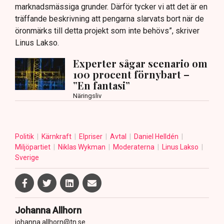
marknadsmässiga grunder. Därför tycker vi att det är en
träffande beskrivning att pengarna slarvats bort när de
öronmärks till detta projekt som inte behövs”, skriver
Linus Lakso.
Experter sågar scenario om
100 procent förnybart –
”En fantasi”
Näringsliv
Politik
Kärnkraft
Elpriser
Avtal
Daniel Helldén
Miljöpartiet
Niklas Wykman
Moderaterna
Linus Lakso
Sverige
Johanna Allhorn
johanna.allhorn@tn.se