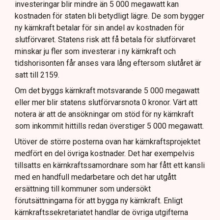
investeringar blir mindre än 5 000 megawatt kan
kostnaden för staten bli betydligt lägre. De som bygger
ny kärnkraft betalar för sin andel av kostnaden för
slutförvaret. Statens risk att få betala för slutförvaret
minskar ju fler som investerar i ny kärnkraft och
tidshorisonten får anses vara lång eftersom slutåret är
satt till 2159.
Om det byggs kärnkraft motsvarande 5 000 megawatt
eller mer blir statens slutförvarsnota 0 kronor. Värt att
notera är att de ansökningar om stöd för ny kärnkraft
som inkommit hittills redan överstiger 5 000 megawatt.
Utöver de större posterna ovan har kärnkraftsprojektet
medfört en del övriga kostnader. Det har exempelvis
tillsatts en kärnkraftssamordnare som har fått ett kansli
med en handfull medarbetare och det har utgått
ersättning till kommuner som undersökt
förutsättningarna för att bygga ny kärnkraft. Enligt
kärnkraftssekretariatet handlar de övriga utgifterna