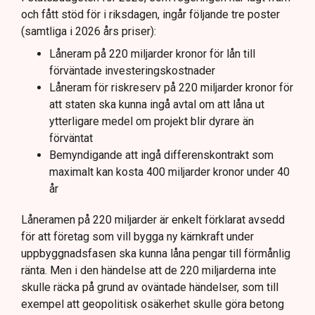
och fått stöd för i riksdagen, ingår följande tre poster
Regeringen och Miljöpartiet har olika syn på
(samtliga i 2026 års priser):
investeringens nödvändighet.
Låneram på 220 miljarder kronor för lån till
förväntade investeringskostnader
Låneram för riskreserv på 220 miljarder kronor för
att staten ska kunna ingå avtal om att låna ut
ytterligare medel om projekt blir dyrare än
förväntat
Bemyndigande att ingå differenskontrakt som
maximalt kan kosta 400 miljarder kronor under 40
år
Låneramen på 220 miljarder är enkelt förklarat avsedd
för att företag som vill bygga ny kärnkraft under
uppbyggnadsfasen ska kunna låna pengar till förmånlig
ränta. Men i den händelse att de 220 miljarderna inte
skulle räcka på grund av oväntade händelser, som till
exempel att geopolitisk osäkerhet skulle göra betong