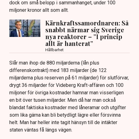
dock om små belopp i sammanhanget, under 100
miljoner kronor allt som allt.
Kärnkraftssamordnaren: Så
snabbt närmar sig Sverige
nya reaktorer – ”I princip
allt är hanterat”
Hållbarhet
Slår man ihop de 880 miljarderna (lån plus
differenskontrakt) med 183 miljarder (de 122
miljarderna plus reserven på 61 miljarder) för slutförvar,
drygt 36 miljarder för Videberg Kraft-affären och 100
miljoner för övriga kostnader hamnar man visserligen
en bit över tusen miljarder. Men då har man också
blandat faktiska kostnader med låneramar och utgifter
som lika gärna kan bli betydligt lägre eller försvinna
helt. Man har heller inte tagit hänsyn till de intäkter
staten väntas få längs vägen.