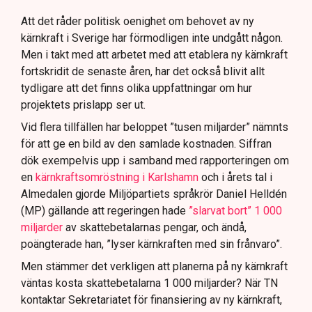
Att det råder politisk oenighet om behovet av ny
kärnkraft i Sverige har förmodligen inte undgått någon.
Men i takt med att arbetet med att etablera ny kärnkraft
fortskridit de senaste åren, har det också blivit allt
tydligare att det finns olika uppfattningar om hur
projektets prislapp ser ut.
Vid flera tillfällen har beloppet ”tusen miljarder” nämnts
för att ge en bild av den samlade kostnaden. Siffran
dök exempelvis upp i samband med rapporteringen om
en
kärnkraftsomröstning i Karlshamn
och i årets tal i
Almedalen gjorde Miljöpartiets språkrör Daniel Helldén
(MP) gällande att regeringen hade
”slarvat bort” 1 000
miljarder
av skattebetalarnas pengar, och ändå,
poängterade han, ”lyser kärnkraften med sin frånvaro”.
Men stämmer det verkligen att planerna på ny kärnkraft
väntas kosta skattebetalarna 1 000 miljarder? När TN
kontaktar Sekretariatet för finansiering av ny kärnkraft,