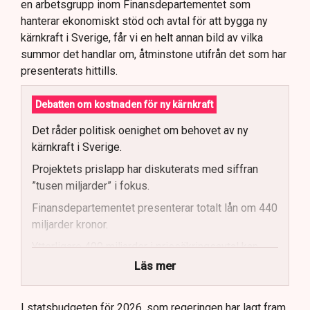
en arbetsgrupp inom Finansdepartementet som
hanterar ekonomiskt stöd och avtal för att bygga ny
kärnkraft i Sverige, får vi en helt annan bild av vilka
summor det handlar om, åtminstone utifrån det som har
presenterats hittills.
Debatten om kostnaden för ny kärnkraft
Det råder politisk oenighet om behovet av ny
kärnkraft i Sverige.
Projektets prislapp har diskuterats med siffran
”tusen miljarder” i fokus.
Finansdepartementet presenterar totalt lån om 440
miljarder kronor.
Ytterligare 400 miljarder i prissäkringsavtal kan
påverka statens kostnader.
Läs mer
Totala uppskattade kostnader inkluderar bland
annat möjliga kostnader för slutförvar.
I statsbudgeten för 2026, som regeringen har lagt fram