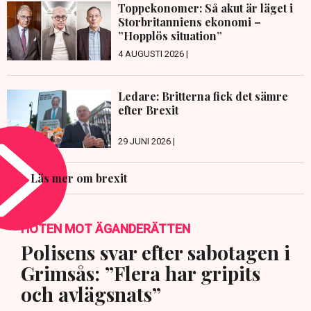
Toppekonomer: Så akut är läget i
Storbritanniens ekonomi –
”Hopplös situation”
4 AUGUSTI 2026 |
Ledare: Britterna fick det sämre
efter Brexit
29 JUNI 2026 |
Läs mer om brexit
HOTEN MOT ÄGANDERÄTTEN
Polisens svar efter sabotagen i
Grimsås: ”Flera har gripits
och avlägsnats”