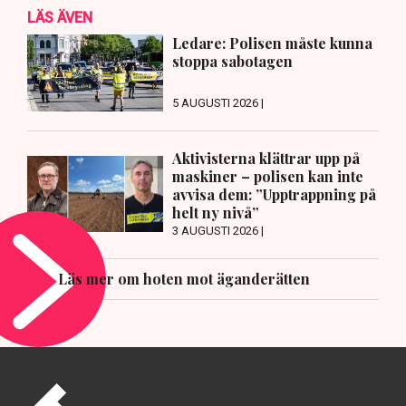
LÄS ÄVEN
Ledare: Polisen måste kunna
stoppa sabotagen
5 AUGUSTI 2026 |
Aktivisterna klättrar upp på
maskiner – polisen kan inte
avvisa dem: ”Upptrappning på
helt ny nivå”
3 AUGUSTI 2026 |
Läs mer om hoten mot äganderätten