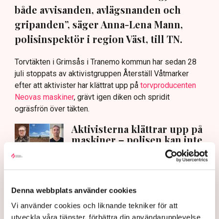
både avvisanden, avlägsnanden och
gripanden”, säger Anna-Lena Mann,
polisinspektör i region Väst, till TN.
Torvtäkten i Grimsås i Tranemo kommun har sedan 28
juli stoppats av aktivistgruppen Återställ Våtmarker
efter att aktivister har klättrat upp på
torvproducenten
Neovas maskiner
, grävt igen diken och spridit
ogräsfrön över täkten.
Aktivisterna klättrar upp på
maskiner – polisen kan inte
avvisa dem: ”Upptrappning
på helt ny nivå”
Näringsliv
Denna webbplats använder cookies
AI-sammanfattning
Vi använder cookies och liknande tekniker för att
Torvtäkten i Grimsås har stoppats av aktivister
utveckla våra tjänster, förbättra din användarupplevelse