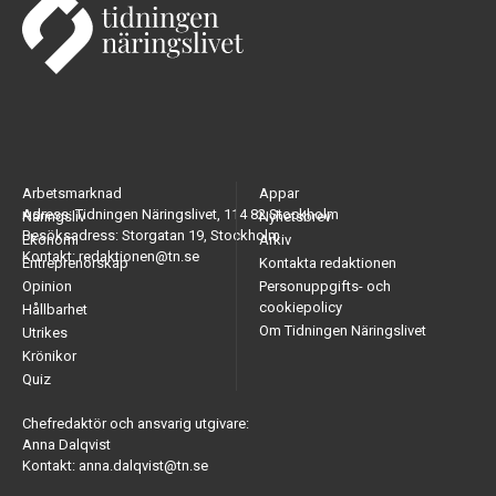
Arbetsmarknad
Appar
Adress: Tidningen Näringslivet, 114 82 Stockholm
Näringsliv
Nyhetsbrev
Besöksadress: Storgatan 19, Stockholm
Ekonomi
Arkiv
Kontakt: redaktionen@tn.se
Entreprenörskap
Kontakta redaktionen
Opinion
Personuppgifts- och
cookiepolicy
Hållbarhet
Om Tidningen Näringslivet
Utrikes
Krönikor
Quiz
Chefredaktör och ansvarig utgivare:
Anna Dalqvist
Kontakt: anna.dalqvist@tn.se