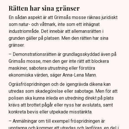
Rätten har sina gränser
En sådan aspekt är att Grimsås mosse räknas juridiskt
som natur- och våtmark, inte som ett inhägnat
industriområde. Det innebär att allemansrätten i
grunden gäller på platsen. Men den rätten har sina
gränser.
– Demonstrationsrätten är grundlagsskyddad även på
Grimsås mosse, men den ger inte rätt att blockera
maskiner, sabotera utrustning eller förstöra
ekonomiska värden, säger Anna-Lena Mann.
Ogräsfröspridningen och de igengrävda dikena kan
utredas som skadegörelse eller sabotage. Men för att
polisen ska kunna inleda en utredning direkt på plats
krävs att brottet pågår eller nyss har avslutats, samt
konkreta bevis eller utpekade misstänkta.
– Anmälningar om till exempel fröspridningen är
upptagna och kommer att utredas och lagföras, en del i