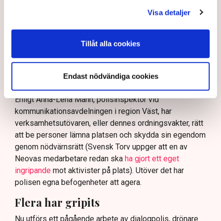
och varnade för att det annars råder ”djungelns lag”.
Visa detaljer
På sociala medier ifrågasätts det om allemansrätten
bör ge utrymme för aktivister att blockera en
Tillåt alla cookies
tillståndsgiven verksamhet, och om inte polisen borde
ha en tydligare skyldighet att skydda privat egendom
och näringsverksamhet mot den typen av störningar.
Endast nödvändiga cookies
Nu svarar polisen på kritiken.
Enligt Anna-Lena Mann, polisinspektör vid
kommunikationsavdelningen i region Väst, har
verksamhetsutövaren, eller dennes ordningsvakter, rätt
att be personer lämna platsen och skydda sin egendom
genom nödvärnsrätt (Svensk Torv uppger att en av
Neovas medarbetare redan ska
ha gjort ett eget
ingripande
mot aktivister på plats). Utöver det har
polisen egna befogenheter att agera.
Flera har gripits
Nu utförs ett pågående arbete av dialogpolis, drönare