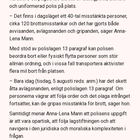
och uniformerad polis på plats.
– Det finns i dagsläget ett 40-tal misstänkta personer,
cirka 120 brottsmisstankar och det har gjorts både
avvisanden, avlägsnanden och gripanden, säger Anna-
Lena Mann.
Med stöd av polislagen 13 paragraf kan polisen
beordra bort eller fysiskt flytta personer som stör
allmän ordning, och i vissa fall transportera aktivister
flera mil bort från platsen.
– Bara idag (tisdag, 5 augusti reds. anm.) har det skett
åtta avlägsnanden, enligt polislagen 13 paragraf. Om
personerna vägrar att följa order och det olaga intrånget
fortsätter, kan de gripas misstänkta för brott, säger hon.
Samtidigt menar Anna-Lena Mann att polisens uppgift
är att vara opartisk, att följa lagstiftningen och att
navigera i den juridiska och moraliska komplexiteten i
frågan.