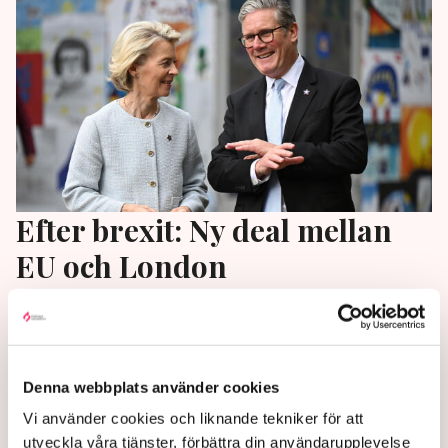
Efter brexit: Ny deal mellan
EU och London
Fiskare och ungdomar i EU väntas få lättare att
komma till Storbritannien med ett nytt samarbets-
och säkerhetsavtal med Storbritannien.
Denna webbplats använder cookies
1 year ago |
Av: TT
Vi använder cookies och liknande tekniker för att
utveckla våra tjänster, förbättra din användarupplevelse