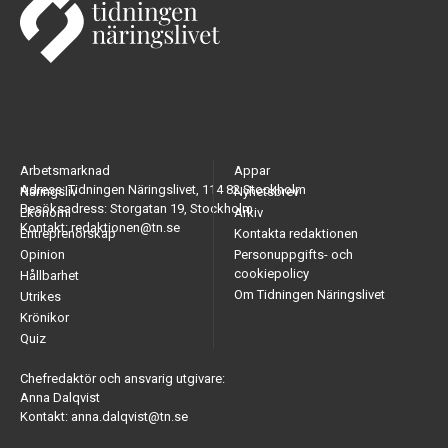
Arbetsmarknad
Appar
Adress: Tidningen Näringslivet, 114 82 Stockholm
Näringsliv
Nyhetsbrev
Besöksadress: Storgatan 19, Stockholm
Ekonomi
Arkiv
Kontakt: redaktionen@tn.se
Entreprenörskap
Kontakta redaktionen
Opinion
Personuppgifts- och
cookiepolicy
Hållbarhet
Om Tidningen Näringslivet
Utrikes
Krönikor
Quiz
Chefredaktör och ansvarig utgivare:
Anna Dalqvist
Kontakt: anna.dalqvist@tn.se