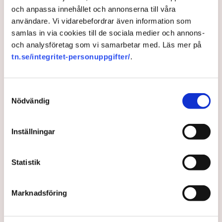
och anpassa innehållet och annonserna till våra
användare. Vi vidarebefordrar även information som
samlas in via cookies till de sociala medier och annons-
och analysföretag som vi samarbetar med. Läs mer på
tn.se/integritet-personuppgifter/
.
Samtyckesval
Nödvändig
Starmer till Scholz: Vill
Inställningar
nystarta EU-relationen
Storbritanniens premiärminister Keir Starmer tog
Statistik
emot den tyske förbundskanslern Olaf Scholz till sitt
lantställe på söndagen.
Marknadsföring
1 year ago |
Av: TT