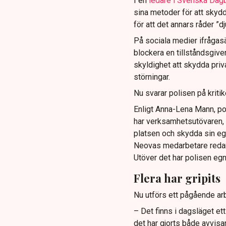
I en
ledare i Svenska Dag
sina metoder för att skyd
för att det annars råder ”d
På sociala medier ifrågasä
blockera en tillståndsgive
skyldighet att skydda pr
störningar.
Nu svarar polisen på kritik
Enligt Anna-Lena Mann, po
har verksamhetsutövaren, 
platsen och skydda sin e
Neovas medarbetare reda
Utöver det har polisen eg
Flera har gripits
Nu utförs ett pågående arb
– Det finns i dagsläget et
det har gjorts både avvis