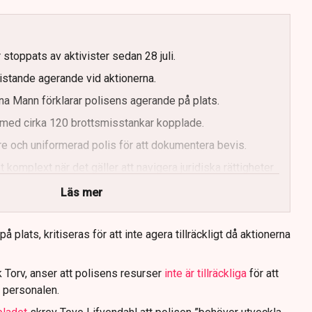
g
 stoppats av aktivister sedan 28 juli.
ristande agerande vid aktionerna.
a Mann förklarar polisens agerande på plats.
med cirka 120 brottsmisstankar kopplade.
e och uniformerad polis för att dokumentera bevis.
 komplext när det gäller att navigera juridiska rättigheter
Läs mer
 plats, kritiseras för att inte agera tillräckligt då aktionerna
 Torv, anser att polisens resurser
inte är tillräckliga
för att
 personalen.