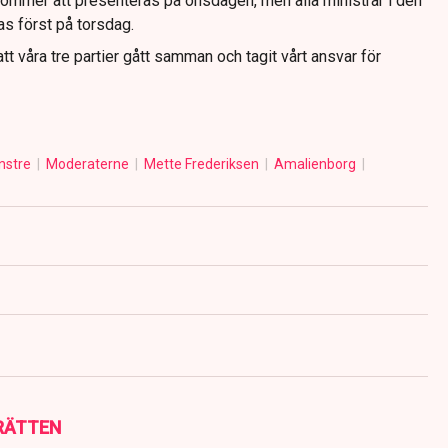
kommer att presenteras på onsdagen, men alla ministrar i den
as först på torsdag.
att våra tre partier gått samman och tagit vårt ansvar för
nstre
Moderaterne
Mette Frederiksen
Amalienborg
RÄTTEN