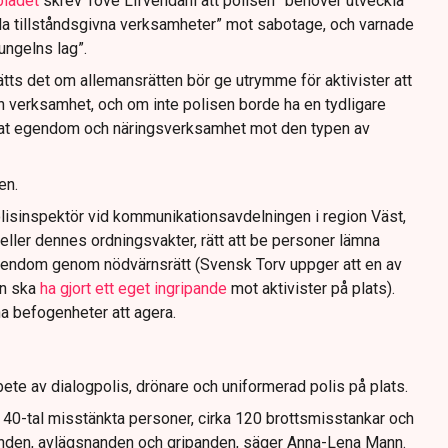
bladet
skrev Tove Lifvendahl att polisen ”behöver utveckla
da tillståndsgivna verksamheter” mot sabotage, och varnade
jungelns lag”.
tts det om allemansrätten bör ge utrymme för aktivister att
n verksamhet, och om inte polisen borde ha en tydligare
ivat egendom och näringsverksamhet mot den typen av
en.
lisinspektör vid kommunikationsavdelningen i region Väst,
eller dennes ordningsvakter, rätt att be personer lämna
gendom genom nödvärnsrätt (Svensk Torv uppger att en av
n ska
ha gjort ett eget ingripande
mot aktivister på plats).
na befogenheter att agera.
ete av dialogpolis, drönare och uniformerad polis på plats.
t 40-tal misstänkta personer, cirka 120 brottsmisstankar och
anden, avlägsnanden och gripanden, säger Anna-Lena Mann.