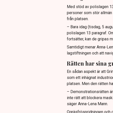
Med stöd av polislagen 13 
personer som stör allmän or
från platsen.
– Bara idag (tisdag, 5 augu
polislagen 13 paragraf. Om
fortsätter, kan de gripas m
Samtidigt menar Anna-Lena 
lagstiftningen och att navi
Rätten har sina g
En sådan aspekt är att Gr
som ett inhägnat industrio
platsen. Men den rätten ha
– Demonstrationsrätten ä
inte rätt att blockera mas
säger Anna-Lena Mann.
Ogräsfröspridningen och 