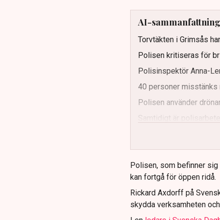
AI-sammanfattnin
Torvtäkten i Grimsås har
Polisen kritiseras för b
Polisinspektör Anna-Len
40 personer misstänks 
Polisen använder drönar
Samtidigt är polisarbetet
och gränser.
Polisen, som befinner sig på
kan fortgå för öppen ridå.
Rickard Axdorff på Svensk
skydda verksamheten och