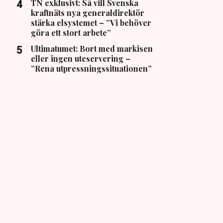
TN exklusivt: Så vill Svenska
kraftnäts nya generaldirektör
stärka elsystemet – ”Vi behöver
göra ett stort arbete”
Ultimatumet: Bort med markisen
eller ingen uteservering –
”Rena utpressningssituationen”