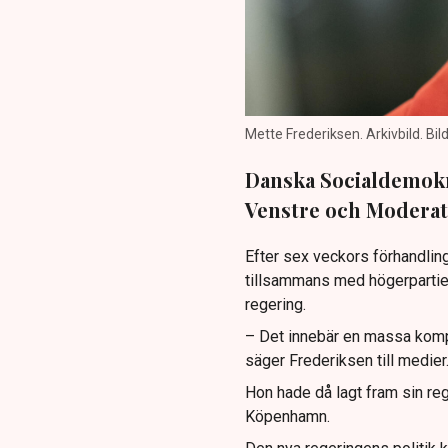
Mette Frederiksen. Arkivbild. Bi
Danska Socialdemokr
Venstre och Moderat
Efter sex veckors förhandling
tillsammans med högerpartie
regering.
– Det innebär en massa komp
säger Frederiksen till medier
Hon hade då lagt fram sin reg
Köpenhamn.