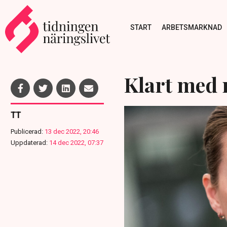
START
ARBETSMARKNAD
Klart med 
TT
Publicerad:
13 dec 2022, 20:46
Uppdaterad:
14 dec 2022, 07:37