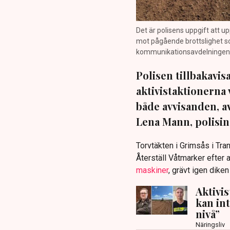
Det är polisens uppgift att up
mot pågående brottslighet so
kommunikationsavdelningen i 
Polisen tillbakavi
aktivistaktionerna 
både avvisanden, 
Lena Mann, polisins
Torvtäkten i Grimsås i Tr
Återställ Våtmarker efter a
maskiner
, grävt igen dike
Aktivi
kan in
nivå”
Näringsliv