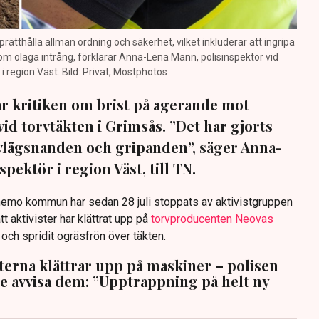
prätthålla allmän ordning och säkerhet, vilket inkluderar att ingripa
m olaga intrång, förklarar Anna-Lena Mann, polisinspektör vid
region Väst. Bild: Privat, Mostphotos
sar kritiken om brist på agerande mot
vid torvtäkten i Grimsås. ”Det har gjorts
avlägsnanden och gripanden”, säger Anna-
pektör i region Väst, till TN.
anemo kommun har sedan 28 juli stoppats av aktivistgruppen
tt aktivister har klättrat upp på
torvproducenten Neovas
n och spridit ogräsfrön över täkten.
sterna klättrar upp på maskiner – polisen
te avvisa dem: ”Upptrappning på helt ny