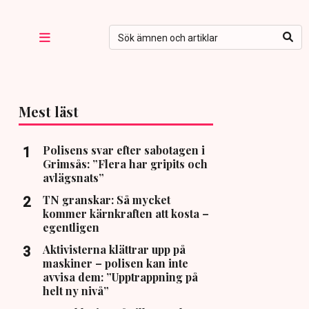
Mest läst
Polisens svar efter sabotagen i
Grimsås: ”Flera har gripits och
avlägsnats”
TN granskar: Så mycket
kommer kärnkraften att kosta –
egentligen
Aktivisterna klättrar upp på
maskiner – polisen kan inte
avvisa dem: ”Upptrappning på
helt ny nivå”