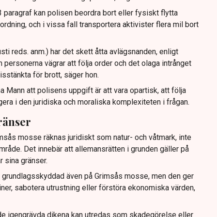
paragraf kan polisen beordra bort eller fysiskt flytta
dning, och i vissa fall transportera aktivister flera mil bort
sti reds. anm.) har det skett åtta avlägsnanden, enligt
 personerna vägrar att följa order och det olaga intrånget
isstänkta för brott, säger hon.
Mann att polisens uppgift är att vara opartisk, att följa
gera i den juridiska och moraliska komplexiteten i frågan.
ränser
imsås mosse räknas juridiskt som natur- och våtmark, inte
mråde. Det innebär att allemansrätten i grunden gäller på
r sina gränser.
r grundlagsskyddad även på Grimsås mosse, men den ger
kiner, sabotera utrustning eller förstöra ekonomiska värden,
de igengrävda dikena kan utredas som skadegörelse eller