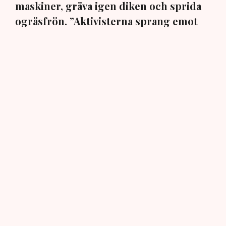
maskiner, gräva igen diken och sprida
ogräsfrön. ”Aktivisterna sprang emot
oss”, säger Mats Henriksson,
tillståndsansvarig på Neova, till TN. Nu
varnar branschen för skador på
uppemot 100 miljoner kronor.
Brytningen av torvtäkten i Grimsås lamslås av
aktivistgruppen Återställ Våtmarker. Mats Henriksson,
tillståndsansvarig på Neova, som befinner sig på plats,
beskriver hur ett 40-tal personer spred ut sig över den
tillståndsgivna verksamhetsytan förra veckan och
stoppade all pågående verksamhet.
AI-sammanfattning
Aktivistgruppen Återställ Våtmarker har stoppat
torvbrytningen i Grimsås.