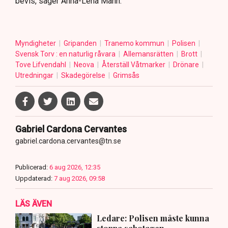
bevis, säger Anna-Lena Mann.
Myndigheter
Gripanden
Tranemo kommun
Polisen
Svensk Torv : en naturlig råvara
Allemansrätten
Brott
Tove Lifvendahl
Neova
Återställ Våtmarker
Drönare
Utredningar
Skadegörelse
Grimsås
Gabriel Cardona Cervantes
gabriel.cardona.cervantes@tn.se
Publicerad:
6 aug 2026, 12:35
Uppdaterad:
7 aug 2026, 09:58
LÄS ÄVEN
Ledare: Polisen måste kunna