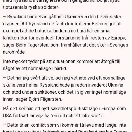
med Rysslands välsignelse och i gengäld har börjat hysa
tiotusentals ryska soldater.
– Ryssland har delvis gått in i Ukraina via den belarusiska
gränsen. Att Ryssland de facto kontrollerar Belarus gör till
exempel att de baltiska länderna nu bara har en smal
landkorridor för eventuell förstärkning från resten av Europa,
säger Björn Fägersten, som framhåller att det sker i Sveriges
närområde.
Inte mycket tyder på att situationen kommer att återgå till
något av ett normalläge i närtid.
– Det har jag svårt att se, och jag vet inte vad ett normalläge
skulle vara heller. Ryssland hade ju redan invaderat Ukraina
och stod under sanktioner, och det i sig var inget normalläge
innan, säger Björn Fägersten.
På sikt ser han ett nytt säkerhetspolitiskt läge i Europa som
USA fortsatt lär vilja ha "en roll och ett intresse" i.
– Detta är en konflikt som vi kommer få leva med länge, inte