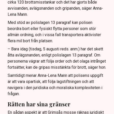
cirka 120 brottsmisstankar och det har gjorts både
avvisanden, avlägsnanden och gripanden, säger Anna-
Lena Mann.
Med stöd av polislagen 13 paragraf kan polisen
beordra bort eller fysiskt flytta personer som stör
allmän ordning, och i vissa fall transportera aktivister
flera mil bort från platsen.
– Bara idag (tisdag, 5 augusti reds. anm.) har det skett
åtta avlägsnanden, enligt polislagen 13 paragraf. Om
personerna vägrar att följa order och det olaga intrånget
fortsätter, kan de gripas misstänkta för brott, säger hon.
Samtidigt menar Anna-Lena Mann att polisens uppgift
är att vara opartisk, att följa lagstiftningen och att
navigera i den juridiska och moraliska komplexiteten i
frågan.
Rätten har sina gränser
En sådan aspekt är att Grimsås mosse räknas juridiskt