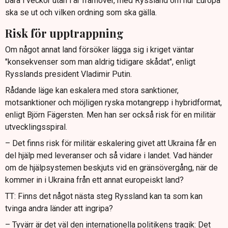
bara i veckor utan i år framöver, med Ryssland om hur Europa
ska se ut och vilken ordning som ska gälla.
Risk för upptrappning
Om något annat land försöker lägga sig i kriget väntar
"konsekvenser som man aldrig tidigare skådat", enligt
Rysslands president Vladimir Putin.
Rådande läge kan eskalera med stora sanktioner,
motsanktioner och möjligen ryska motangrepp i hybridformat,
enligt Björn Fägersten. Men han ser också risk för en militär
utvecklingsspiral.
– Det finns risk för militär eskalering givet att Ukraina får en
del hjälp med leveranser och så vidare i landet. Vad händer
om de hjälpsystemen beskjuts vid en gränsövergång, när de
kommer in i Ukraina från ett annat europeiskt land?
TT: Finns det något nästa steg Ryssland kan ta som kan
tvinga andra länder att ingripa?
– Tyvärr är det väl den internationella politikens tragik: Det