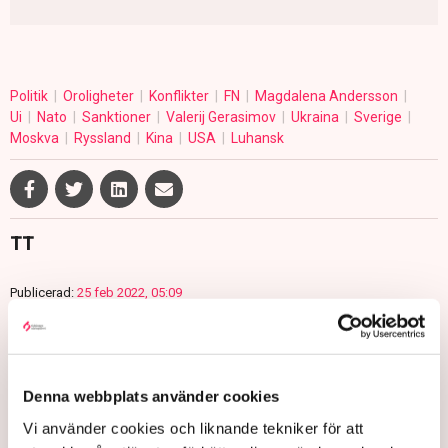
Politik
Oroligheter
Konflikter
FN
Magdalena Andersson
Ui
Nato
Sanktioner
Valerij Gerasimov
Ukraina
Sverige
Moskva
Ryssland
Kina
USA
Luhansk
TT
Publicerad:
25 feb 2022, 05:09
Uppdaterad:
25 feb 2022, 11:53
LÄS ÄVEN
EU förlänger nuvarande pristaket
Denna webbplats använder cookies
på rysk olja
Vi använder cookies och liknande tekniker för att