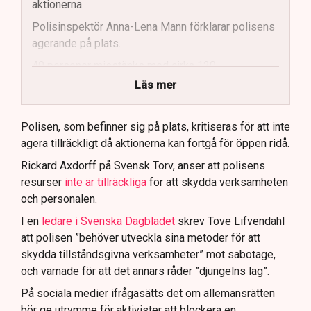
aktionerna.
Polisinspektör Anna-Lena Mann förklarar polisens
agerande på plats.
40 personer misstänks med cirka 120
brottsmisstankar kopplade.
Läs mer
Polisen använder drönare och uniformerad polis
för att dokumentera bevis.
Polisen, som befinner sig på plats, kritiseras för att inte
agera tillräckligt då aktionerna kan fortgå för öppen ridå.
Samtidigt är polisarbetet komplext när det gäller
att navigera juridiska rättigheter och gränser.
Rickard Axdorff på Svensk Torv, anser att polisens
resurser
inte är tillräckliga
för att skydda verksamheten
och personalen.
I en
ledare i Svenska Dagbladet
skrev Tove Lifvendahl
att polisen ”behöver utveckla sina metoder för att
skydda tillståndsgivna verksamheter” mot sabotage,
och varnade för att det annars råder ”djungelns lag”.
På sociala medier ifrågasätts det om allemansrätten
bör ge utrymme för aktivister att blockera en