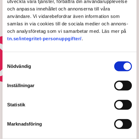
utveckla våra tjänster, förbättra din användarupplevelse
16 JULI 2026 |
och anpassa innehållet och annonserna till våra
användare. Vi vidarebefordrar även information som
Sverige skänker flygledartorn till
samlas in via cookies till de sociala medier och annons-
Ukraina
och analysföretag som vi samarbetar med. Läs mer på
tn.se/integritet-personuppgifter/
.
25 JUNI 2026 |
Läs mer om kriget i ukraina
Samtyckesval
Nödvändig
HOTEN MOT ÄGANDERÄTTEN
Inställningar
Polisens svar efter sabotagen i
Grimsås: ”Flera har gripits
Statistik
och avlägsnats”
Marknadsföring