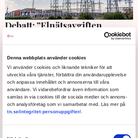
Debatt: ”Elnätsavgiften
kommer att höjas med
uppemot 30 procent”
Denna webbplats använder cookies
Företrädare flera elnätsbolagen larmar för höjningar i
Vi använder cookies och liknande tekniker för att
elnätsavgiften med 10-30 procent på DN Debatt.
utveckla våra tjänster, förbättra din användarupplevelse
Prischocken kan dock mildras på sikt, förutsatt att
och anpassa innehållet och annonserna till våra
Svenska Kraftnät tillfälligt tar bort stamnätsavgiften.
användare. Vi vidarebefordrar även information som
samlas in via cookies till de sociala medier och annons-
3 years ago |
Av: Gabriel Cardona Cervantes
och analysföretag som vi samarbetar med. Läs mer på
tn.se/integritet-personuppgifter/
.
Samtyckesval