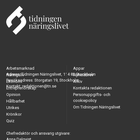
Arbetsmarknad
Appar
Adress: Tidningen Näringslivet, 114 82 Stockholm
Näringsliv
Nyhetsbrev
Besöksadress: Storgatan 19, Stockholm
Ekonomi
Arkiv
Kontakt: redaktionen@tn.se
Entreprenörskap
Kontakta redaktionen
Opinion
Personuppgifts- och
cookiepolicy
Hållbarhet
Om Tidningen Näringslivet
Utrikes
Krönikor
Quiz
Chefredaktör och ansvarig utgivare:
Anna Dalqvist