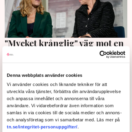
"Mycket krånglig" väg mot en
bred dansk regering
Det röda blocket har säkrat en egen majoritet i
folketinget, men Socialdemokratiet vill fortsatt bilda
Denna webbplats använder cookies
en blocköverskridande regering.
Vi använder cookies och liknande tekniker för att
utveckla våra tjänster, förbättra din användarupplevelse
3 years ago |
Av: TT
och anpassa innehållet och annonserna till våra
användare. Vi vidarebefordrar även information som
samlas in via cookies till de sociala medier och annons-
och analysföretag som vi samarbetar med. Läs mer på
tn.se/integritet-personuppgifter/
.