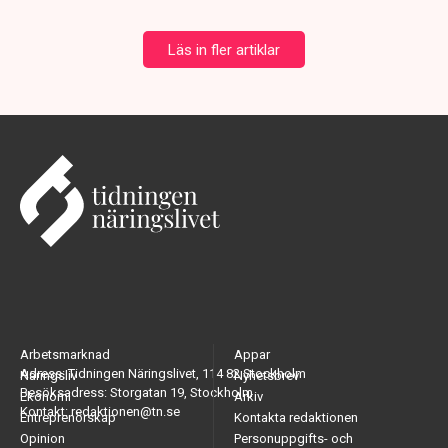
Läs in fler artiklar
Arbetsmarknad
Appar
Adress: Tidningen Näringslivet, 114 82 Stockholm
Näringsliv
Nyhetsbrev
Besöksadress: Storgatan 19, Stockholm
Ekonomi
Arkiv
Kontakt: redaktionen@tn.se
Entreprenörskap
Kontakta redaktionen
Opinion
Personuppgifts- och