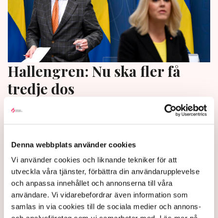
Hallengren: Nu ska fler få
tredje dos
Alla personer över 80 år, de som bor i särskilt boende
eller har hemtjänst ska få en tredje dos vaccin mot
covid-19. Det säger socialminister Lena Hallengren
Denna webbplats använder cookies
(S) vid en presskonferens.
Vi använder cookies och liknande tekniker för att
4 years ago |
Av: TT
utveckla våra tjänster, förbättra din användarupplevelse
och anpassa innehållet och annonserna till våra
användare. Vi vidarebefordrar även information som
samlas in via cookies till de sociala medier och annons-