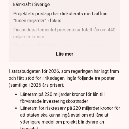
kärnkraft i Sverige.
Projektets prislapp har diskuterats med siffran
”tusen miljarder” i fokus.
Finansdepartementet presenterar totalt lån om 440
miljarder kronor.
Ytterligare 400 miljarder i prissäkringsavtal kan
påverka statens kostnader.
Läs mer
Totala uppskattade kostnader inkluderar bland
annat möjliga kostnader för slutförvar.
I statsbudgeten för 2026, som regeringen har lagt fram
och fått stöd för i riksdagen, ingår följande tre poster
Regeringen och Miljöpartiet har olika syn på
(samtliga i 2026 års priser):
investeringens nödvändighet.
Låneram på 220 miljarder kronor för lån till
förväntade investeringskostnader
Låneram för riskreserv på 220 miljarder kronor för
att staten ska kunna ingå avtal om att låna ut
ytterligare medel om projekt blir dyrare än
förväntat