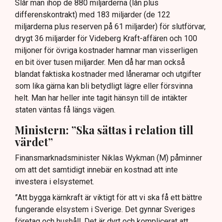
Slår man ihop de 880 miljarderna (lån plus
differenskontrakt) med 183 miljarder (de 122
miljarderna plus reserven på 61 miljarder) för slutförvar,
drygt 36 miljarder för Videberg Kraft-affären och 100
miljoner för övriga kostnader hamnar man visserligen
en bit över tusen miljarder. Men då har man också
blandat faktiska kostnader med låneramar och utgifter
som lika gärna kan bli betydligt lägre eller försvinna
helt. Man har heller inte tagit hänsyn till de intäkter
staten väntas få längs vägen.
Ministern: ”Ska sättas i relation till
värdet”
Finansmarknadsminister Niklas Wykman (M) påminner
om att det samtidigt innebär en kostnad att inte
investera i elsystemet.
”Att bygga kärnkraft är viktigt för att vi ska få ett bättre
fungerande elsystem i Sverige. Det gynnar Sveriges
företag och hushåll. Det är dyrt och komplicerat att