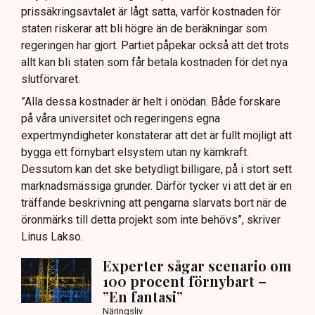
prissäkringsavtalet är lågt satta, varför kostnaden för
staten riskerar att bli högre än de beräkningar som
regeringen har gjort. Partiet påpekar också att det trots
allt kan bli staten som får betala kostnaden för det nya
slutförvaret.
”Alla dessa kostnader är helt i onödan. Både forskare
på våra universitet och regeringens egna
expertmyndigheter konstaterar att det är fullt möjligt att
bygga ett förnybart elsystem utan ny kärnkraft.
Dessutom kan det ske betydligt billigare, på i stort sett
marknadsmässiga grunder. Därför tycker vi att det är en
träffande beskrivning att pengarna slarvats bort när de
öronmärks till detta projekt som inte behövs”, skriver
Linus Lakso.
Experter sågar scenario om
100 procent förnybart –
”En fantasi”
Näringsliv