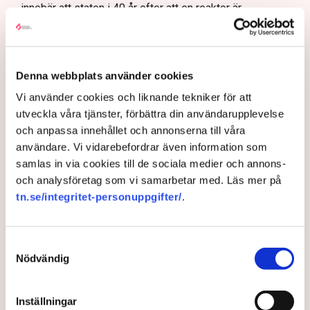
innebär att staten i 40 år efter att en reaktor är
färdigbyggd går in som garant för att företaget som
byggt reaktorn ska kunna sälja sin el till ett visst pris.
Om elen under den aktuella perioden skulle bli billigare
än prissäkringen kommer staten att gå in och betala
Denna webbplats använder cookies
mellanskillnaden. Om elpriset är högre än prissäkringen
Vi använder cookies och liknande tekniker för att
ska företaget i stället betala till staten.
utveckla våra tjänster, förbättra din användarupplevelse
och anpassa innehållet och annonserna till våra
Verkliga notan för att inte
användare. Vi vidarebefordrar även information som
bygga kärnkraft – så
sjunker värdet på
samlas in via cookies till de sociala medier och annons-
företagen: ”Alarmerande”
och analysföretag som vi samarbetar med. Läs mer på
tn.se/integritet-personuppgifter/
.
Hållbarhet
I det sistnämnda fallet handlar det alltså om en kostnad
och inte ett lån, men enligt Sekretariatet för finansiering
Samtyckesval
av ny kärnkraft är summan väldigt högt räknad. Det är
Nödvändig
förstås svårt att säga vad elen kommer att kosta om
50–100 år, men enligt Finansdepartementets ”bästa
Inställningar
uppskattning” kommer ersättningen från staten till