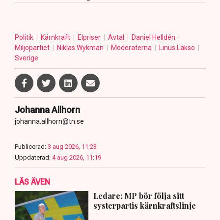
Politik
Kärnkraft
Elpriser
Avtal
Daniel Helldén
Miljöpartiet
Niklas Wykman
Moderaterna
Linus Lakso
Sverige
Johanna Allhorn
johanna.allhorn@tn.se
Publicerad:
3 aug 2026, 11:23
Uppdaterad:
4 aug 2026, 11:19
LÄS ÄVEN
Ledare: MP bör följa sitt
systerpartis kärnkraftslinje