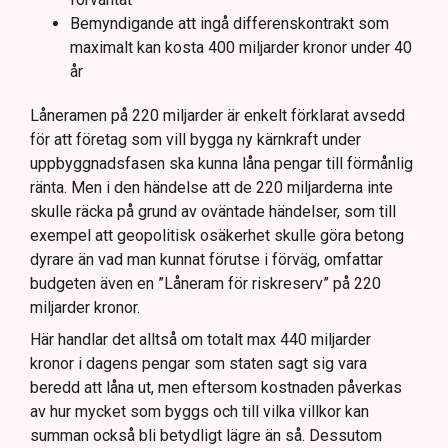
Bemyndigande att ingå differenskontrakt som
maximalt kan kosta 400 miljarder kronor under 40
år
Låneramen på 220 miljarder är enkelt förklarat avsedd
för att företag som vill bygga ny kärnkraft under
uppbyggnadsfasen ska kunna låna pengar till förmånlig
ränta. Men i den händelse att de 220 miljarderna inte
skulle räcka på grund av oväntade händelser, som till
exempel att geopolitisk osäkerhet skulle göra betong
dyrare än vad man kunnat förutse i förväg, omfattar
budgeten även en ”Låneram för riskreserv” på 220
miljarder kronor.
Här handlar det alltså om totalt max 440 miljarder
kronor i dagens pengar som staten sagt sig vara
beredd att låna ut, men eftersom kostnaden påverkas
av hur mycket som byggs och till vilka villkor kan
summan också bli betydligt lägre än så. Dessutom