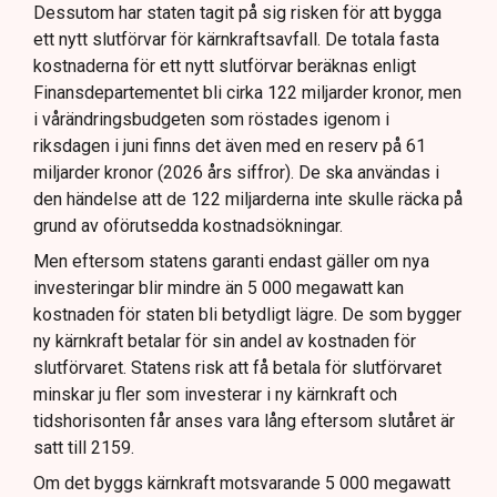
Dessutom har staten tagit på sig risken för att bygga
ett nytt slutförvar för kärnkraftsavfall. De totala fasta
kostnaderna för ett nytt slutförvar beräknas enligt
Finansdepartementet bli cirka 122 miljarder kronor, men
i vårändringsbudgeten som röstades igenom i
riksdagen i juni finns det även med en reserv på 61
miljarder kronor (2026 års siffror). De ska användas i
den händelse att de 122 miljarderna inte skulle räcka på
grund av oförutsedda kostnadsökningar.
Men eftersom statens garanti endast gäller om nya
investeringar blir mindre än 5 000 megawatt kan
kostnaden för staten bli betydligt lägre. De som bygger
ny kärnkraft betalar för sin andel av kostnaden för
slutförvaret. Statens risk att få betala för slutförvaret
minskar ju fler som investerar i ny kärnkraft och
tidshorisonten får anses vara lång eftersom slutåret är
satt till 2159.
Om det byggs kärnkraft motsvarande 5 000 megawatt