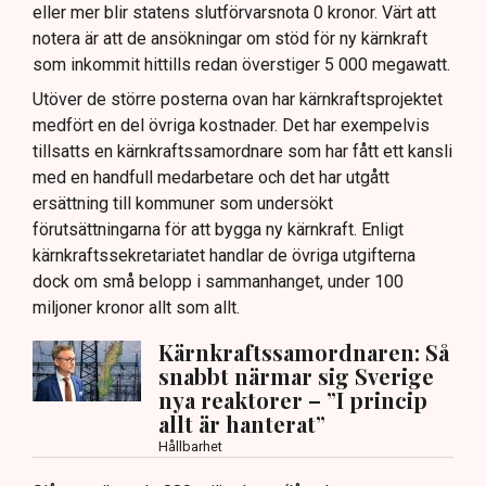
eller mer blir statens slutförvarsnota 0 kronor. Värt att
notera är att de ansökningar om stöd för ny kärnkraft
som inkommit hittills redan överstiger 5 000 megawatt.
Utöver de större posterna ovan har kärnkraftsprojektet
medfört en del övriga kostnader. Det har exempelvis
tillsatts en kärnkraftssamordnare som har fått ett kansli
med en handfull medarbetare och det har utgått
ersättning till kommuner som undersökt
förutsättningarna för att bygga ny kärnkraft. Enligt
kärnkraftssekretariatet handlar de övriga utgifterna
dock om små belopp i sammanhanget, under 100
miljoner kronor allt som allt.
Kärnkraftssamordnaren: Så
snabbt närmar sig Sverige
nya reaktorer – ”I princip
allt är hanterat”
Hållbarhet