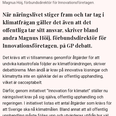
Magnus Höij, förbundsdirektör för Innovationsföretagen.
När näringslivet stiger fram och tar tag i
klimatfrågan gäller det även att det
offentliga tar sitt ansvar, skriver bland
andra Magnus Höij, förbundsdirektör för
Innovationsföretagen, på GP debatt.
Det krävs att vi tillsammans genomför åtgärder för att
undvika katastrofala följder av klimatförändringen, skriver
debattörerna. Men ändå är krav på innovativa lösningar och
klimatnytta inte en självklar del av offentlig upphandling,
vilket är oacceptabelt.
Därför, genom initiativet ”Innovation för klimatet” ställer nu
näringslivet krav på sig själva, offentlig upphandling och
regeringen. I initiativet listas ett antal åtgärder som krävs för
att Sverige ska nå klimatmålen. Bland annat att all offentlig
upphandling måste följas upp och utvärderas utifrån hur väl