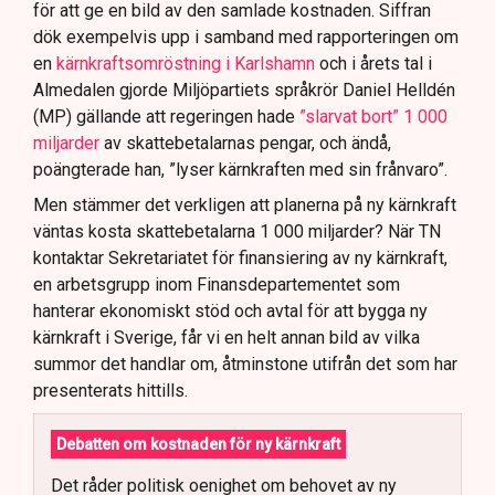
för att ge en bild av den samlade kostnaden. Siffran
dök exempelvis upp i samband med rapporteringen om
en
kärnkraftsomröstning i Karlshamn
och i årets tal i
Almedalen gjorde Miljöpartiets språkrör Daniel Helldén
(MP) gällande att regeringen hade
”slarvat bort” 1 000
miljarder
av skattebetalarnas pengar, och ändå,
poängterade han, ”lyser kärnkraften med sin frånvaro”.
Men stämmer det verkligen att planerna på ny kärnkraft
väntas kosta skattebetalarna 1 000 miljarder? När TN
kontaktar Sekretariatet för finansiering av ny kärnkraft,
en arbetsgrupp inom Finansdepartementet som
hanterar ekonomiskt stöd och avtal för att bygga ny
kärnkraft i Sverige, får vi en helt annan bild av vilka
summor det handlar om, åtminstone utifrån det som har
presenterats hittills.
Debatten om kostnaden för ny kärnkraft
Det råder politisk oenighet om behovet av ny