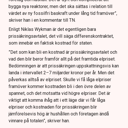
bygga nya reaktorer, men det ska sättas i relation till
värdet av ny fossilfri baskraft under lång tid framöver”,
skriver han i en kommentar till TN.
Enligt Niklas Wykman är det egentligen bara
prissäkringsavtalet, det vill säga differenskontraktet,
som innebär en faktisk kostnad för staten.
”Det som kan bli en kostnad är prissäkringsavtalet och
vad den blir beror framför allt på det framtida elpriset.
Bedömningen är att prissäkringen uppskattningsvis kan
landa i intervallet 2–7 miljarder kronor per år. Men det
påverkas alltså av elpriset. Skulle vi få låga elpriser
framöver kommer kostnaden bli i den övre delen av
spannet, och det motsatta vid högre elpriser. Det är
viktigt att komma ihåg att i ett läge där vi får låga
elpriser och kostnaden för prissäkringen blir
jämförelsevis hög är hushållen och företagen ändå
vinnare på totalen”, skriver han.