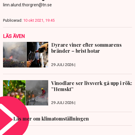
linn.alund.thorgren@tn.se
Publicerad:
10 okt 2021, 19:45
LÄS ÄVEN
Dyrare viner efter sommarens
bränder – brist hotar
29 JULI 2026 |
Vinodlare ser livsverk gå upp i rök:
”Hemskt”
29 JULI 2026 |
Läs mer om klimatomställningen