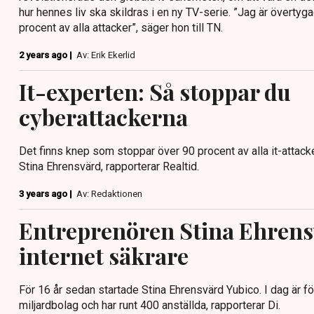
hur hennes liv ska skildras i en ny TV-serie. ”Jag är övertyg
procent av alla attacker”, säger hon till TN.
2 years ago |
Av: Erik Ekerlid
It-experten: Så stoppar du
cyberattackerna
Det finns knep som stoppar över 90 procent av alla it-attac
Stina Ehrensvärd, rapporterar Realtid.
3 years ago |
Av: Redaktionen
Entreprenören Stina Ehrensv
internet säkrare
För 16 år sedan startade Stina Ehrensvärd Yubico. I dag är fö
miljardbolag och har runt 400 anställda, rapporterar Di.