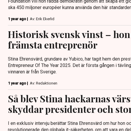
Foundation vill hon rädda demokratin genom att skapa ett gl
ska 450 miljoner européer kunna använda den här standarden”,
1 year ago |
Av: Erik Ekerlid
Historisk svensk vinst – hon
främsta entreprenör
Stina Ehrensvärd, grundare av Yubico, har tagit hem den prest
Entrepreneur Of The Year 2025. Det är första gången i tävlin
vinnaren är från Sverige.
1 year ago |
Av: Redaktionen
Så blev Stina hackarnas värs
skyddar presidenter och sto
I en exklusiv intervju berättar Stina Ehrensvärd om hur hon
revolutionerade den globala it-säkerheten, om att vara en de