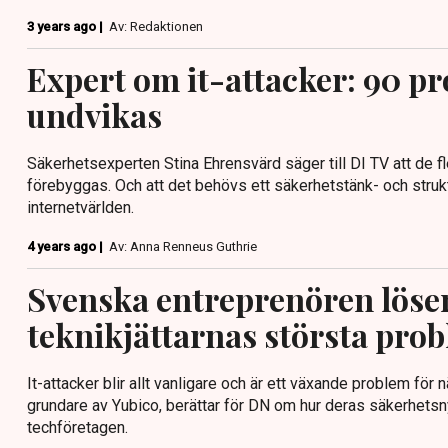
3 years ago |
Av: Redaktionen
Expert om it-attacker: 90 p
undvikas
Säkerhetsexperten Stina Ehrensvärd säger till DI TV att de fl
förebyggas. Och att det behövs ett säkerhetstänk- och stru
internetvärlden.
4 years ago |
Av: Anna Renneus Guthrie
Svenska entreprenören löse
teknikjättarnas största pro
It-attacker blir allt vanligare och är ett växande problem för 
grundare av Yubico, berättar för DN om hur deras säkerhetsn
techföretagen.