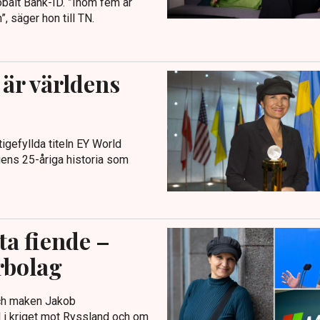
obalt Bank-ID. ”Inom fem år
 säger hon till TN.
 är världens
igefyllda titeln EY World
gens 25-åriga historia som
ta fiende –
rbolag
 och maken Jakob
l i kriget mot Ryssland och om