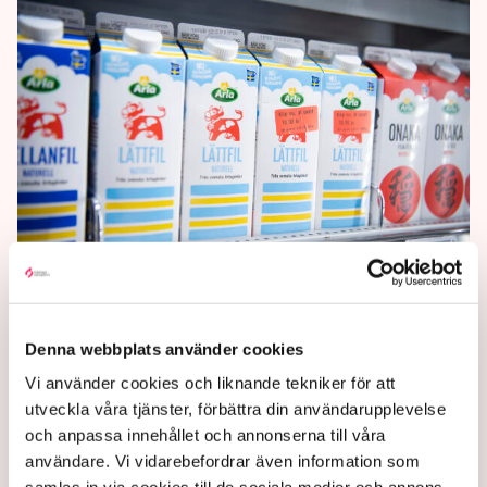
Prognos: Priser på livsmedel
kan sjunka
Denna webbplats använder cookies
Prisökningen på livsmedel kan börja avta under
våren, och en del livsmedel kan till och med sjunka i
Vi använder cookies och liknande tekniker för att
pris, enligt en prognos av bankerna SBAB, Nordea
utveckla våra tjänster, förbättra din användarupplevelse
och Swedbank.
och anpassa innehållet och annonserna till våra
användare. Vi vidarebefordrar även information som
3 years ago |
Av: TT