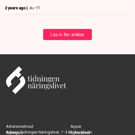
2 years ago |
Av: TT
Läs in fler artiklar
Arbetsmarknad
Appar
Adress: Tidningen Näringslivet, 114 82 Stockholm
Näringsliv
Nyhetsbrev