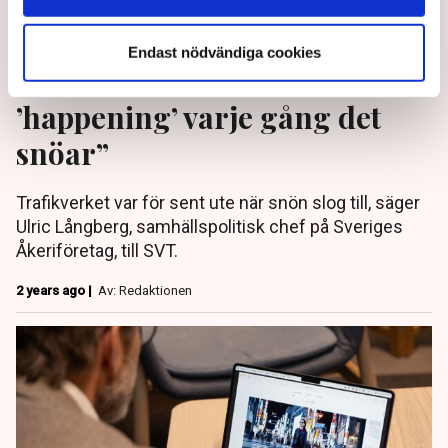
Endast nödvändiga cookies
”Det kan inte bli en
’happening’ varje gång det
snöar”
Trafikverket var för sent ute när snön slog till, säger
Ulric Långberg, samhällspolitisk chef på Sveriges
Åkeriföretag, till SVT.
2 years ago |
Av: Redaktionen