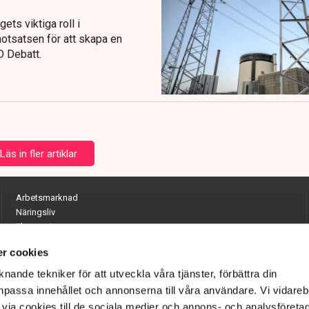
ets viktiga roll i
otsatsen för att skapa en
D Debatt.
Läs in fler artiklar
Arbetsmarknad
Näringsliv
Ekonomi
Entreprenörskap
r cookies
Opinion
Hållbarhet
nande tekniker för att utveckla våra tjänster, förbättra din
Utrikes
passa innehållet och annonserna till våra användare. Vi vidareb
Krönikor
via cookies till de sociala medier och annons- och analysföreta