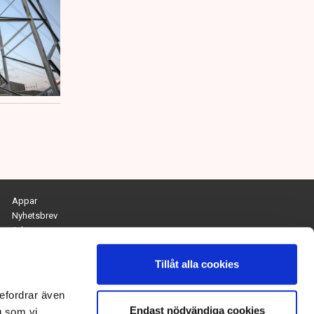
Appar
Nyhetsbrev
Arkiv
Kontakta redaktionen
Personuppgifts- och cookiepolicy
Tillåt alla cookies
Om Tidningen Näringslivet
efordrar även
Endast nödvändiga cookies
Chefredaktör och ansvarig utgivare:
g som vi