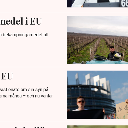
medel i EU
en bekämpningsmedel till
i EU
 sist enats om sin syn på
erna många – och nu väntar