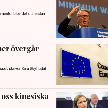
amentet blev det ett nästan
er övergår
yssel, skriver Sara Skyttedal
 oss kinesiska