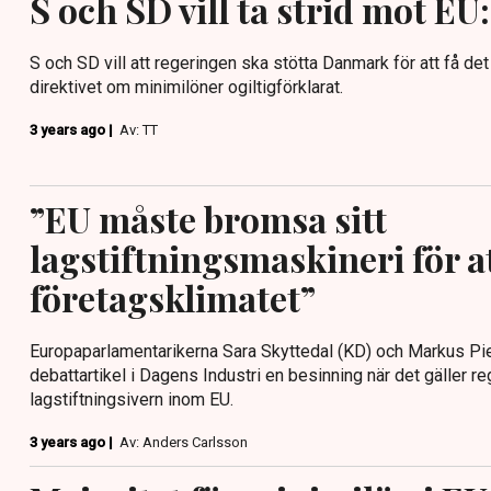
S och SD vill ta strid mot E
S och SD vill att regeringen ska stötta Danmark för att få de
direktivet om minimilöner ogiltigförklarat.
3 years ago |
Av: TT
”EU måste bromsa sitt
lagstiftningsmaskineri för a
företagsklimatet”
Europaparlamentarikerna Sara Skyttedal (KD) och Markus Pie
debattartikel i Dagens Industri en besinning när det gäller re
lagstiftningsivern inom EU.
3 years ago |
Av: Anders Carlsson