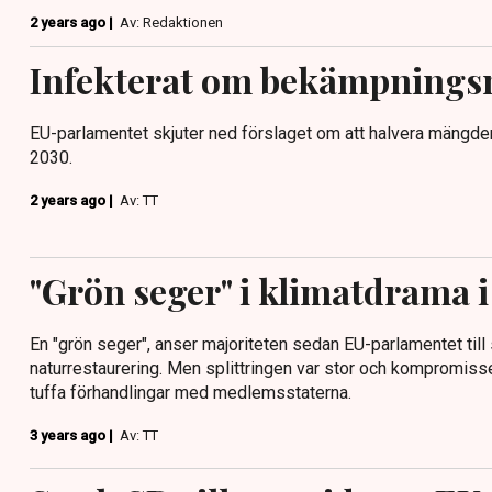
2 years ago |
Av: Redaktionen
Infekterat om bekämpnings
EU-parlamentet skjuter ned förslaget om att halvera mängd
2030.
2 years ago |
Av: TT
"Grön seger" i klimatdrama 
En "grön seger", anser majoriteten sedan EU-parlamentet till
naturrestaurering. Men splittringen var stor och kompromiss
tuffa förhandlingar med medlemsstaterna.
3 years ago |
Av: TT