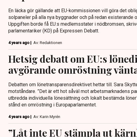
En läcka gör gällande att EU-kommissionen vill göra det oblig
solpaneler på alla nya byggnader och på redan existerande o
Uppgiften borde få EU:s medlemsstater i nödbromsen, skrive
parlamentariker (KD) på Expressen Debatt.
4 years ago |
Av: Redaktionen
Hetsig debatt om EU:s lönedi
avgörande omröstning vänt
Debatten om lönetransparensdirektivet hettar till. Sara Skytt
motståndare. ”Det är ett hot såväl mot arbetsmarknadens pa
utbredda individuella lönesättning och lokalt bestämda löner”,
stånd en omröstning i Europaparlamentet.
4 years ago |
Av: Karin Myrén
”Låt inte EU stämpla ut kär