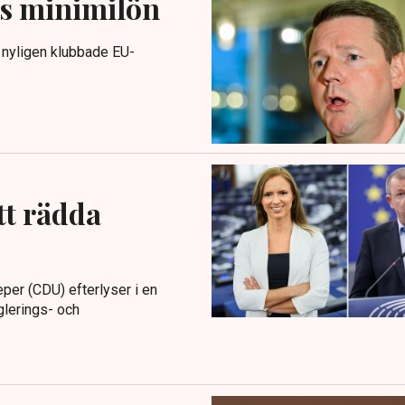
U:s minimilön
t nyligen klubbade EU-
tt rädda
per (CDU) efterlyser i en
glerings- och