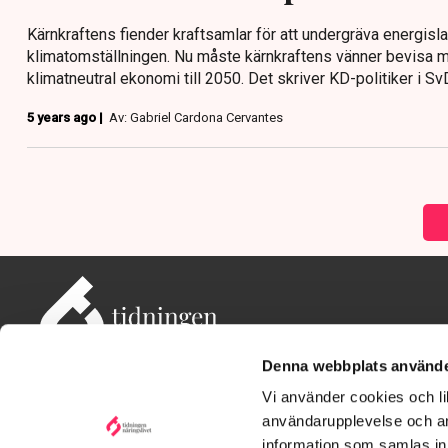
Kärnkraftens fiender kraftsamlar för att undergräva energislag
klimatomställningen. Nu måste kärnkraftens vänner bevisa m
klimatneutral ekonomi till 2050. Det skriver KD-politiker i Sv
5 years ago |
Av: Gabriel Cardona Cervantes
Denna webbplats använde
Vi använder cookies och lik
användarupplevelse och an
information som samlas in 
Adress: Tidningen Näringslivet, 114 82 Stockholm