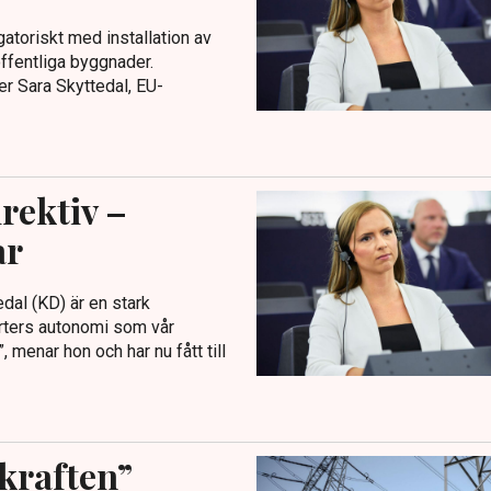
atoriskt med installation av
ffentliga byggnader.
r Sara Skyttedal, EU-
rektiv –
ar
edal (KD) är en stark
rters autonomi som vår
 menar hon och har nu fått till
nkraften”