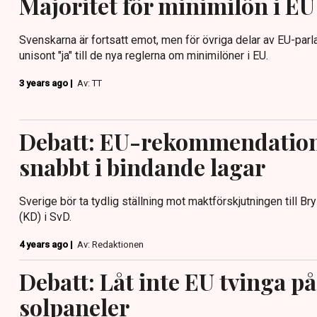
Majoritet för minimilön i EU
Svenskarna är fortsatt emot, men för övriga delar av EU-parl
unisont "ja" till de nya reglerna om minimilöner i EU.
3 years ago |
Av: TT
Debatt: EU-rekommendation
snabbt i bindande lagar
Sverige bör ta tydlig ställning mot maktförskjutningen till Br
(KD) i SvD.
4 years ago |
Av: Redaktionen
Debatt: Låt inte EU tvinga på
solpaneler