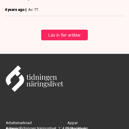
4 years ago |
Av: TT
Läs in fler artiklar
Arbetsmarknad
Appar
Adress: Tidningen Näringslivet, 114 82 Stockholm
Näringsliv
Nyhetsbrev