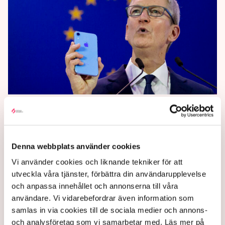
Apple vill slippa hamna på
EU:s lista
Varken Apple eller Microsoft vill hamna på EU:s nya
Denna webbplats använder cookies
lista när det vankas datalagar, enligt Financial Times.
Vi använder cookies och liknande tekniker för att
I dag väntas besked från EU-håll.
utveckla våra tjänster, förbättra din användarupplevelse
och anpassa innehållet och annonserna till våra
2 years ago |
Av: TT
användare. Vi vidarebefordrar även information som
samlas in via cookies till de sociala medier och annons-
och analysföretag som vi samarbetar med. Läs mer på