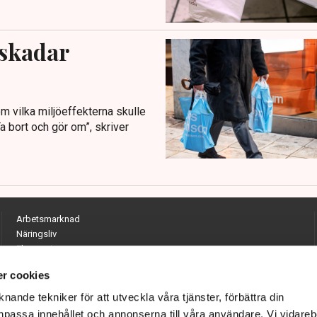
 skadar
m vilka miljöeffekterna skulle
Ta bort och gör om”, skriver
Arbetsmarknad
Näringsliv
Ekonomi
Entreprenörskap
r cookies
Opinion
Hållbarhet
nande tekniker för att utveckla våra tjänster, förbättra din
Utrikes
passa innehållet och annonserna till våra användare. Vi vidareb