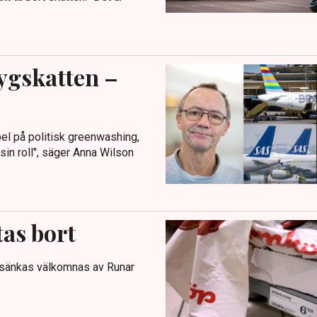
lygskatten –
pel på politisk greenwashing,
sin roll", säger Anna Wilson
tas bort
t sänkas välkomnas av Runar