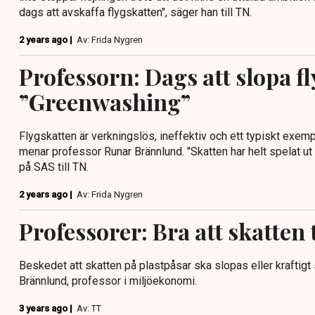
dags att avskaffa flygskatten", säger han till TN.
2 years ago |
Av: Frida Nygren
Professorn: Dags att slopa f
”Greenwashing”
Flygskatten är verkningslös, ineffektiv och ett typiskt exem
menar professor Runar Brännlund. "Skatten har helt spelat ut 
på SAS till TN.
2 years ago |
Av: Frida Nygren
Professorer: Bra att skatten 
Beskedet att skatten på plastpåsar ska slopas eller kraftig
Brännlund, professor i miljöekonomi.
3 years ago |
Av: TT