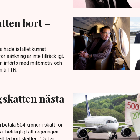
tten bort –
 hade istället kunnat
r sänkning är inte tillräckligt,
om införts med miljömotiv och
till TN.
gskatten nästa
betala 504 kronor i skatt för
 är beklagligt att regeringen
tt ta bort skatten. "Det är