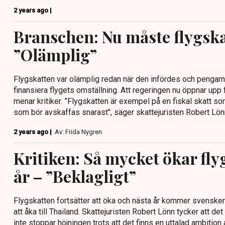
2 years ago |
Branschen: Nu måste flygska
”Olämplig”
Flygskatten var olämplig redan när den infördes och pengarna
finansiera flygets omställning. Att regeringen nu öppnar upp fö
menar kritiker. ”Flygskatten är exempel på en fiskal skatt s
som bör avskaffas snarast", säger skattejuristen Robert Lönn 
2 years ago |
Av: Frida Nygren
Kritiken: Så mycket ökar fly
år – ”Beklagligt”
Flygskatten fortsätter att öka och nästa år kommer svensken 
att åka till Thailand. Skattejuristen Robert Lönn tycker att det
inte stoppar höjningen trots att det finns en uttalad ambition a