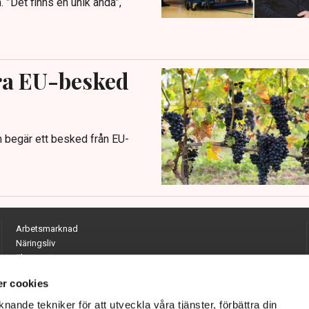
 ”Det finns en unik anda”,
ra EU-besked
en begär ett besked från EU-
Arbetsmarknad
Näringsliv
Ekonomi
Entreprenörskap
r cookies
Opinion
Hållbarhet
nande tekniker för att utveckla våra tjänster, förbättra din