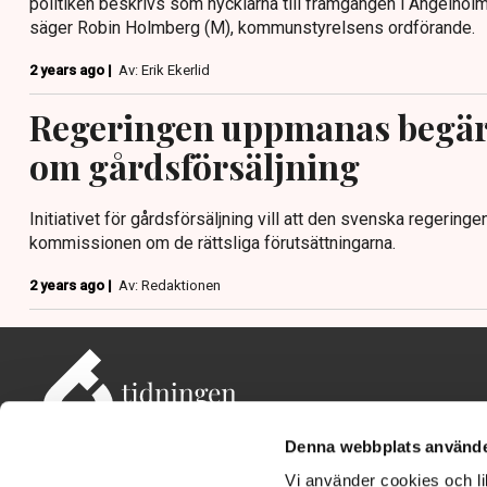
politiken beskrivs som nycklarna till framgången i Ängelholm.
säger Robin Holmberg (M), kommunstyrelsens ordförande.
2 years ago |
Av: Erik Ekerlid
Regeringen uppmanas begä
om gårdsförsäljning
Initiativet för gårdsförsäljning vill att den svenska regering
kommissionen om de rättsliga förutsättningarna.
2 years ago |
Av: Redaktionen
Denna webbplats använde
Vi använder cookies och lik