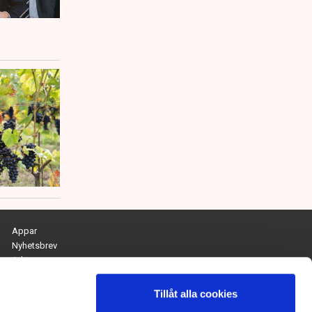
Appar
Nyhetsbrev
Arkiv
Kontakta redaktionen
Personuppgifts- och cookiepolicy
Tillåt alla cookies
Om Tidningen Näringslivet