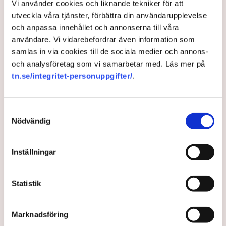
Vi använder cookies och liknande tekniker för att
varit den sista för denna räntecykel.
utveckla våra tjänster, förbättra din användarupplevelse
och anpassa innehållet och annonserna till våra
1 year ago |
Av: TT
användare. Vi vidarebefordrar även information som
samlas in via cookies till de sociala medier och annons-
och analysföretag som vi samarbetar med. Läs mer på
tn.se/integritet-personuppgifter/
.
Samtyckesval
Nödvändig
Inställningar
Fed-chef: Räntesänkning
Statistik
möjlig om tulloron avtar
Marknadsföring
Austan Goolsbee, medlem i den amerikanska