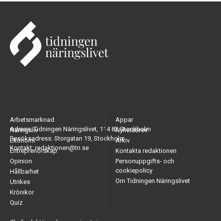
Arbetsmarknad
Appar
Adress: Tidningen Näringslivet, 114 82 Stockholm
Näringsliv
Nyhetsbrev
Besöksadress: Storgatan 19, Stockholm
Ekonomi
Arkiv
Kontakt: redaktionen@tn.se
Entreprenörskap
Kontakta redaktionen
Opinion
Personuppgifts- och
cookiepolicy
Hållbarhet
Om Tidningen Näringslivet
Utrikes
Krönikor
Quiz