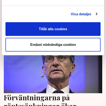
centralbanken Federal Reserves (Fed) direktion,
säger att Fed kan gå vidare med räntesänkningar om
osäkerheten kring handelspolitiken avtar, rapporterar
Visa detaljer
Bloomberg.
Tillåt alla cookies
1 year ago |
Av: TT
Endast nödvändiga cookies
Förväntningarna på
räntesänkningar ökar