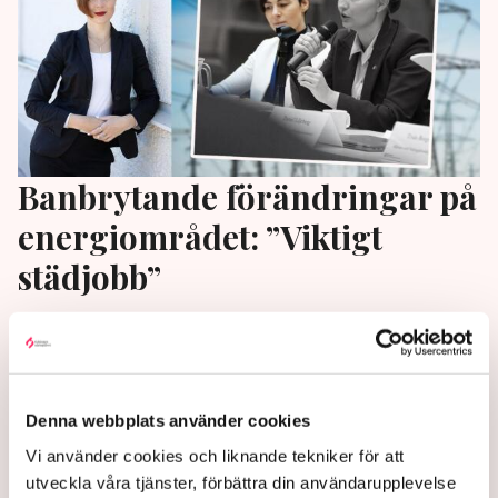
Banbrytande förändringar på
energiområdet: ”Viktigt
städjobb”
Regeringens direktiv till länsstyrelserna börjar ge
effekt och leder till kraftigt förkortade
tillståndsprocesser på energiområdet. Det menar
energiministerns främsta rådgivare Maja Lundbäck.
Denna webbplats använder cookies
”Arbetet har varit helt avgörande”, säger hon till TN.
Vi använder cookies och liknande tekniker för att
utveckla våra tjänster, förbättra din användarupplevelse
1 month ago |
Av: Pontus Nyman