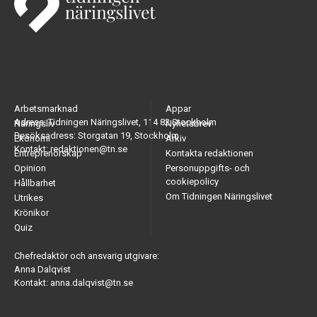
Arbetsmarknad
Appar
Adress: Tidningen Näringslivet, 114 82 Stockholm
Näringsliv
Nyhetsbrev
Besöksadress: Storgatan 19, Stockholm
Ekonomi
Arkiv
Kontakt: redaktionen@tn.se
Entreprenörskap
Kontakta redaktionen
Opinion
Personuppgifts- och
cookiepolicy
Hållbarhet
Om Tidningen Näringslivet
Utrikes
Krönikor
Quiz
Chefredaktör och ansvarig utgivare:
Anna Dalqvist
Kontakt: anna.dalqvist@tn.se