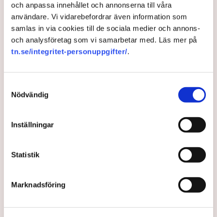
och anpassa innehållet och annonserna till våra
användare. Vi vidarebefordrar även information som
samlas in via cookies till de sociala medier och annons-
och analysföretag som vi samarbetar med. Läs mer på
tn.se/integritet-personuppgifter/
.
Samtyckesval
Nödvändig
Inställningar
Därför öppnar tyska
försäljningen för ny
Statistik
kärnkraft i Sverige – ”Legat
som en våt filt”
Marknadsföring
Den tyska staten uppges ha börjat sälja tillbaka