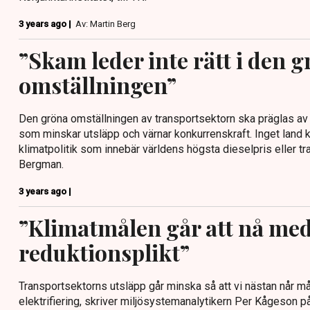
3 years ago |
Av: Martin Berg
”Skam leder inte rätt i den 
omställningen”
Den gröna omställningen av transportsektorn ska präglas av
som minskar utsläpp och värnar konkurrenskraft. Inget land 
klimatpolitik som innebär världens högsta dieselpris eller tr
Bergman.
3 years ago |
”Klimatmålen går att nå me
reduktionsplikt”
Transportsektorns utsläpp går minska så att vi nästan når mål
elektrifiering, skriver miljösystemanalytikern Per Kågeson p