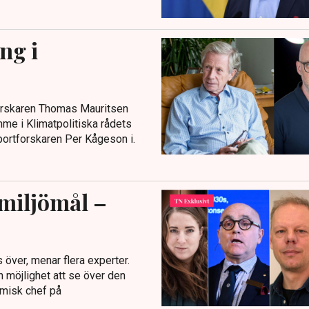
ing i
tforskaren Thomas Mauritsen
ymme i Klimatpolitiska rådets
sportforskaren Per Kågeson i.
 miljömål –
över, menar flera experter.
 möjlighet att se över den
omisk chef på