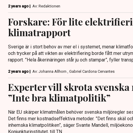
2 years ago |
Av: Redaktionen
Forskare: För lite elektrifier
klimatrapport
Sverige är i stort behov av mer el i systemet, menar klima
och trycker på att vikten av elektrifiering borde fått mer utr
rapport. ”Hela åkerinäringen står ju och stampar”, fyller tran
2 years ago |
Av: Johanna Allhorn , Gabriel Cardona Cervantes
Experter vill skrota svenska
”Inte bra klimatpolitik”
När EU skärper klimatmålen behöver svenska miljöregler ses 
Det finns mer kostnadseffektiva metoder. ”Det finns skäl och
inhemska klimatpolitiken”, säger Svante Mandell, miljöekon
Konjunkturinstitutet, till TN.