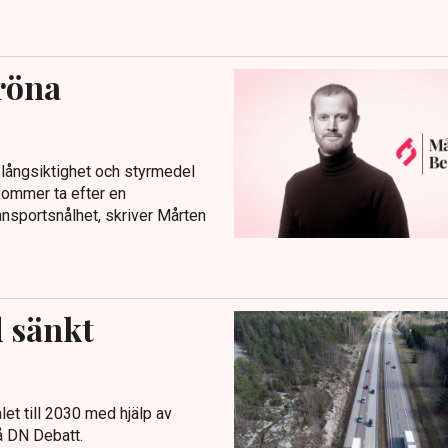
gröna
 långsiktighet och styrmedel
kommer ta efter en
ansportsnålhet, skriver Mårten
d sänkt
et till 2030 med hjälp av
å DN Debatt.