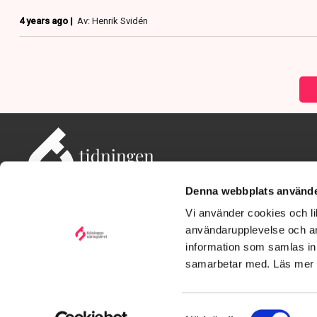
4 years ago |
Av: Henrik Svidén
Denna webbplats använde
Vi använder cookies och lik
användarupplevelse och an
information som samlas in 
Adress: Tidningen Näringslivet, 114 82 Stockholm
Besöksadress: Storgatan 19, Stockholm
samarbetar med. Läs mer
Kontakt: redaktionen@tn.se
Samtyckesval