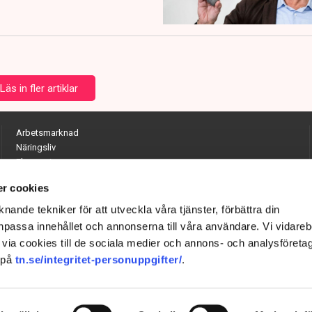
Läs in fler artiklar
Arbetsmarknad
Näringsliv
Ekonomi
Entreprenörskap
r cookies
Opinion
Hållbarhet
nande tekniker för att utveckla våra tjänster, förbättra din
Utrikes
passa innehållet och annonserna till våra användare. Vi vidareb
Krönikor
via cookies till de sociala medier och annons- och analysföreta
Quiz
 på
tn.se/integritet-personuppgifter/
.