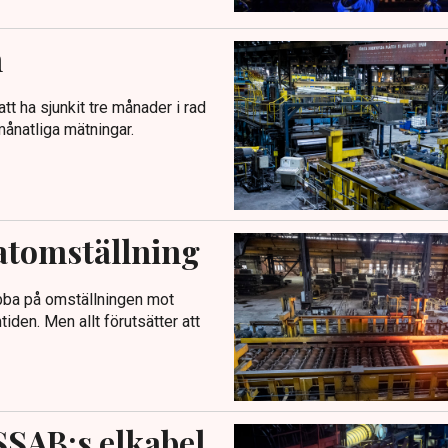
n
 att ha sjunkit tre månader i rad
månatliga mätningar.
matomställning
nabba på omställningen mot
tiden. Men allt förutsätter att
SSAB:s elkabel