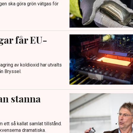
gen ska göra grön vätgas för
gar får EU-
agring av koldioxid har utvalts
ån Bryssel.
an stanna
ett så kallat samlat tillstånd.
ekvenserna dramatiska.