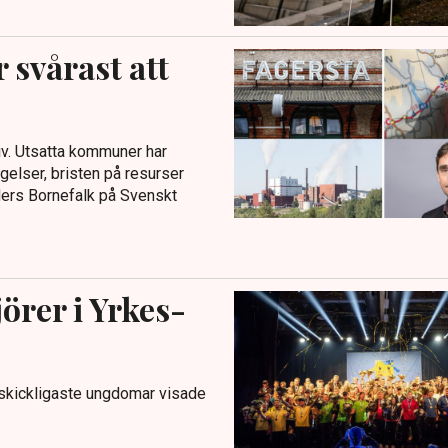
svårast att
iv. Utsatta kommuner har
gelser, bristen på resurser
ders Bornefalk på Svenskt
örer i Yrkes-
sskickligaste ungdomar visade