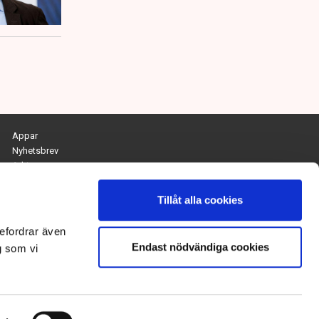
Appar
Nyhetsbrev
Arkiv
Kontakta redaktionen
Personuppgifts- och cookiepolicy
Tillåt alla cookies
Om Tidningen Näringslivet
efordrar även
Endast nödvändiga cookies
Chefredaktör och ansvarig utgivare:
g som vi
Anna Dalqvist
Kontakt: anna.dalqvist@tn.se