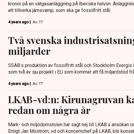
kronor på en vätgasanläggning på Iberiska halvön. Anläggnin
att tillverka järnsvamp, som ska ge fossilfritt stål.
4 years ago |
Av: TT
Två svenska industrisatsnin
miljarder
SSAB:s produktion av fossilfritt stål och Stockholm Exergis l
som två av sju projekt i EU som kommer att få miljardstöd fr
4 years ago |
Av: TT
LKAB-vd:n: Kirunagruvan k
redan om några år
Mark- och miljödomstolen har sagt nej till LKAB:s ansökan om 
Enligt Jan Moström, vd och koncernchef på LKAB, blir kons