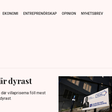
EKONOMI
ENTREPRENÖRSKAP
OPINION
NYHETSBREV
är dyrast
är villapriserna föll mest
dyrast.