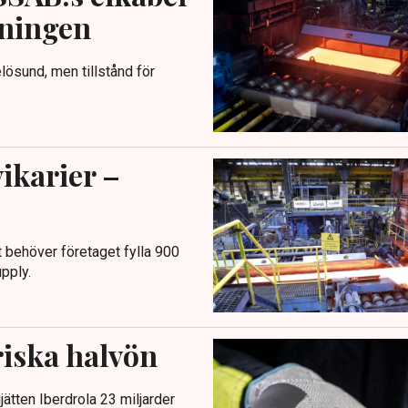
lningen
elösund, men tillstånd för
ikarier –
 behöver företaget fylla 900
upply.
riska halvön
ätten Iberdrola 23 miljarder