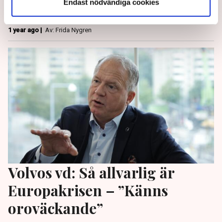
Endast nödvändiga cookies
att vara i fokus, menar experter som TN pratat med.
1 year ago |
Av: Frida Nygren
Volvos vd: Så allvarlig är
Europakrisen – ”Känns
oroväckande”