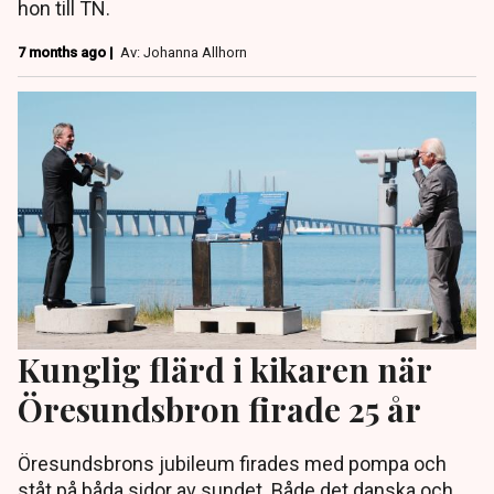
hon till TN.
7 months ago |
Av: Johanna Allhorn
Kunglig flärd i kikaren när
Öresundsbron firade 25 år
Öresundsbrons jubileum firades med pompa och
ståt på båda sidor av sundet. Både det danska och