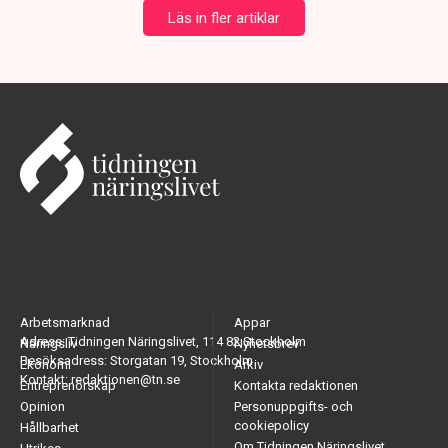
Läs in fler artiklar
Arbetsmarknad
Appar
Adress: Tidningen Näringslivet, 114 82 Stockholm
Näringsliv
Nyhetsbrev
Besöksadress: Storgatan 19, Stockholm
Ekonomi
Arkiv
Kontakt: redaktionen@tn.se
Entreprenörskap
Kontakta redaktionen
Opinion
Personuppgifts- och
cookiepolicy
Hållbarhet
Om Tidningen Näringslivet