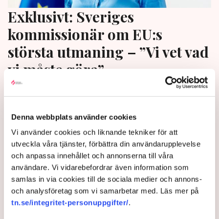
Exklusivt: Sveriges
kommissionär om EU:s
största utmaning – ”Vi vet vad
vi måste göra”
Med ansvar för både miljö och konkurrenskraftig
cirkulär ekonomi är det bråda dagar för EU-
kommissionären Jessika Roswall. I en exklusiv
Denna webbplats använder cookies
intervju med TN ger hon sin syn på de mest aktuella
Vi använder cookies och liknande tekniker för att
frågorna i EU och vad som händer när Sveriges och
utveckla våra tjänster, förbättra din användarupplevelse
EU:s intressen krockar. "Vi är lika mycket
och anpassa innehållet och annonserna till våra
medlemmar som Tyskland och Frankrike", säger
användare. Vi vidarebefordrar även information som
hon.
samlas in via cookies till de sociala medier och annons-
och analysföretag som vi samarbetar med. Läs mer på
1 year ago |
Av: Johanna Allhorn
tn.se/integritet-personuppgifter/
.