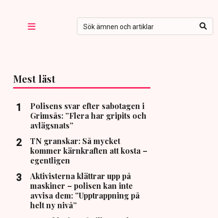
Mest läst
Polisens svar efter sabotagen i
Grimsås: ”Flera har gripits och
avlägsnats”
TN granskar: Så mycket
kommer kärnkraften att kosta –
egentligen
Aktivisterna klättrar upp på
maskiner – polisen kan inte
avvisa dem: ”Upptrappning på
helt ny nivå”