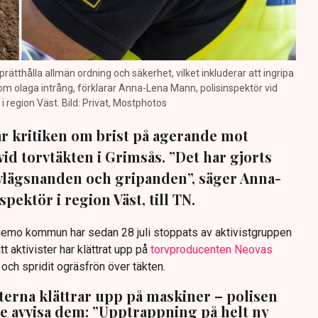
prätthålla allmän ordning och säkerhet, vilket inkluderar att ingripa
m olaga intrång, förklarar Anna-Lena Mann, polisinspektör vid
region Väst. Bild: Privat, Mostphotos
sar kritiken om brist på agerande mot
vid torvtäkten i Grimsås. ”Det har gjorts
avlägsnanden och gripanden”, säger Anna-
pektör i region Väst, till TN.
anemo kommun har sedan 28 juli stoppats av aktivistgruppen
tt aktivister har klättrat upp på
torvproducenten Neovas
n och spridit ogräsfrön över täkten.
sterna klättrar upp på maskiner – polisen
te avvisa dem: ”Upptrappning på helt ny