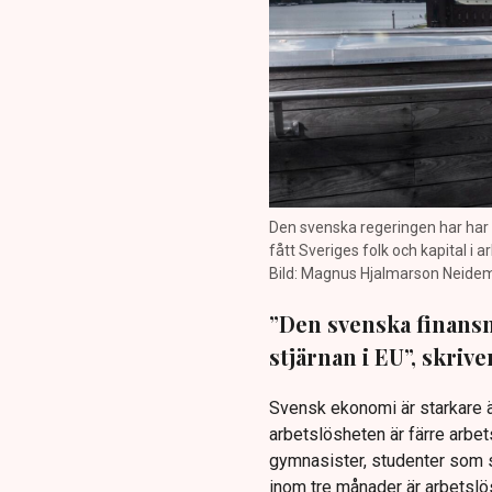
Den svenska regeringen har har å
fått Sveriges folk och kapital i 
Bild: Magnus Hjalmarson Neid
”Den svenska finansm
stjärnan i EU”, skrive
Svensk ekonomi är starkare än
arbetslösheten är färre arbet
gymnasister, studenter som 
inom tre månader är arbetslös