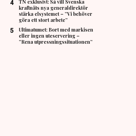
TN exklusivt: Så vill Svenska
kraftnäts nya generaldirektör
stärka elsystemet – ”Vi behöver
göra ett stort arbete”
Ultimatumet: Bort med markisen
eller ingen uteservering –
”Rena utpressningssituationen”