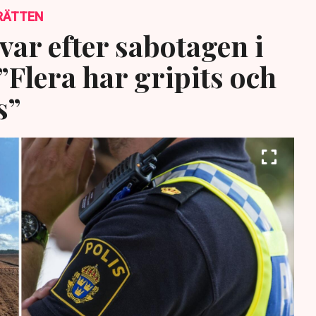
RÄTTEN
var efter sabotagen i
”Flera har gripits och
s”