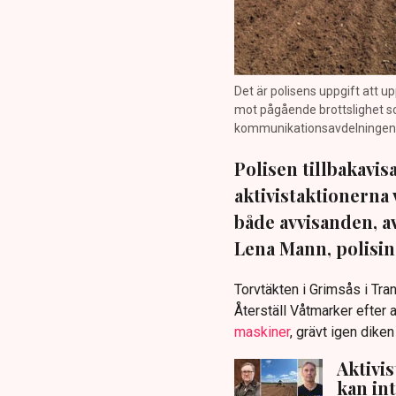
Det är polisens uppgift att up
mot pågående brottslighet so
kommunikationsavdelningen i 
Polisen tillbakavi
aktivistaktionerna 
både avvisanden, 
Lena Mann, polisins
Torvtäkten i Grimsås i Tr
Återställ Våtmarker efter a
maskiner
, grävt igen dike
Aktivi
kan in