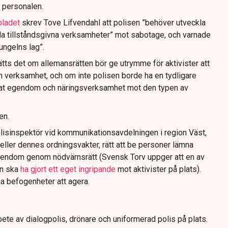
 personalen.
bladet
skrev Tove Lifvendahl att polisen ”behöver utveckla
da tillståndsgivna verksamheter” mot sabotage, och varnade
jungelns lag”.
tts det om allemansrätten bör ge utrymme för aktivister att
n verksamhet, och om inte polisen borde ha en tydligare
ivat egendom och näringsverksamhet mot den typen av
en.
lisinspektör vid kommunikationsavdelningen i region Väst,
eller dennes ordningsvakter, rätt att be personer lämna
gendom genom nödvärnsrätt (Svensk Torv uppger att en av
n ska
ha gjort ett eget ingripande
mot aktivister på plats).
na befogenheter att agera.
ete av dialogpolis, drönare och uniformerad polis på plats.