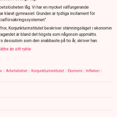
rbetslösheten låg. Vi har en mycket välfungerande
r klarat gymnasiet. Grunden är tydliga incitament för
ocialförsäkringssystemen”.
fror, Konjunkturinstitutet beskriver stämningsläget i ekonomin
tagandet är bland det högsta som någonsin uppmätts.
s dessutom som den snabbaste på tio år, skriver han.
tre än sitt rykte
ro
Arbetslöshet
Konjunkturinstitutet
Ekonomi
Inflation