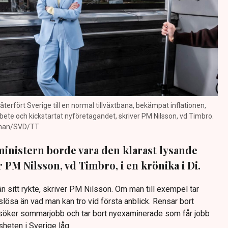
terfört Sverige till en normal tillväxtbana, bekämpat inflationen,
arbete och kickstartat nyföretagandet, skriver PM Nilsson, vd Timbro.
eman/SVD/TT
inistern borde vara den klarast lysande
r PM Nilsson, vd Timbro, i en krönika i Di.
 sitt rykte, skriver PM Nilsson. Om man till exempel tar
slösa än vad man kan tro vid första anblick. Rensar bort
söker sommarjobb och tar bort nyexaminerade som får jobb
heten i Sverige låg.