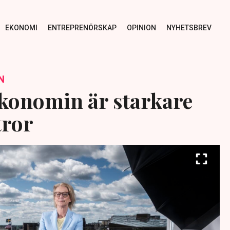
EKONOMI
ENTREPRENÖRSKAP
OPINION
NYHETSBREV
N
konomin är starkare
tror