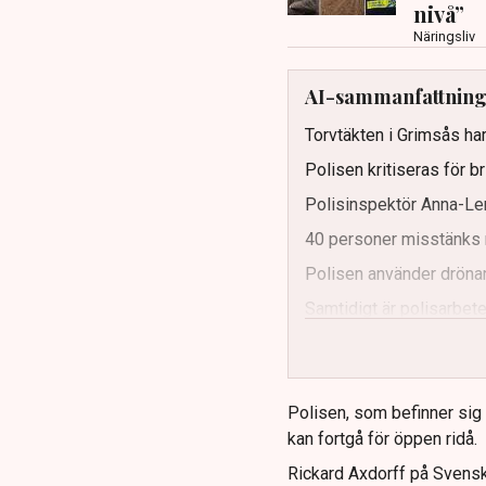
nivå”
Näringsliv
AI-sammanfattnin
Torvtäkten i Grimsås har
Polisen kritiseras för b
Polisinspektör Anna-Len
40 personer misstänks 
Polisen använder drönar
Samtidigt är polisarbetet
och gränser.
Polisen, som befinner sig på
kan fortgå för öppen ridå.
Rickard Axdorff på Svensk