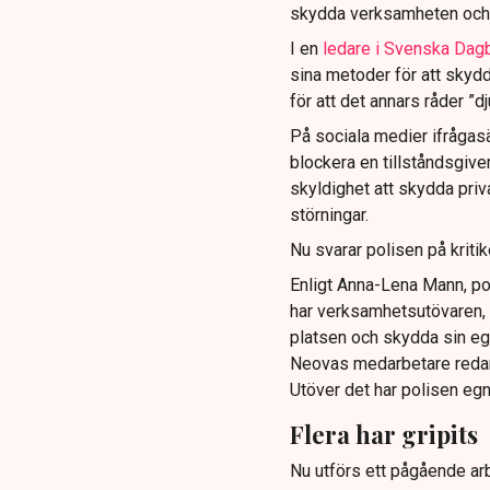
skydda verksamheten och
I en
ledare i Svenska Dag
sina metoder för att skyd
för att det annars råder ”d
På sociala medier ifrågasä
blockera en tillståndsgive
skyldighet att skydda pr
störningar.
Nu svarar polisen på kritik
Enligt Anna-Lena Mann, po
har verksamhetsutövaren, 
platsen och skydda sin e
Neovas medarbetare reda
Utöver det har polisen eg
Flera har gripits
Nu utförs ett pågående arb