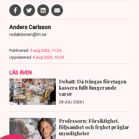
Anders Carlsson
redaktionen@tn.se
Publicerad:
5 aug 2026, 11:24
Uppdaterad:
6 aug 2026, 10:29
LÄS ÄVEN
Debatt: Då tvingas företagen
kassera fullt fungerande
varor
28 JULI 2026 |
Professorn: Försiktighet,
följsamhet och feghet präglar
myndigheter