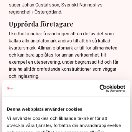
säger Johan Gustafsson, Svenskt Näringslivs
regionchef i Östergötland.
Upprörda företagare
I korthet innebär förändringen att en del av det som
kallas allmän platsmark ändras till att bli så kallad
kvartersmark. Allmän platsmark är till för allmänheten
och kan bara upplåtas för annan verksamhet, till
exempel en uteservering, under begränsad tid och får
inte ha alltför omfattande konstruktioner som väggar
och inglasning.
– Det har funnits konstruktioner runt uteserveringarna
som inte varit öppna och sådana är inte tillåtna på
offentlig mark. Därför görs förändringarna, säger Maria
Egebäck, enhetschef på driftstöd och service i
Denna webbplats använder cookies
Norrköping.
Vi använder cookies och liknande tekniker för att
Förändringen från allmän platsmark till kvartersmark
utveckla våra tjänster, förbättra din användarupplevelse
medger att den kan hyras ut under längre tid och andra