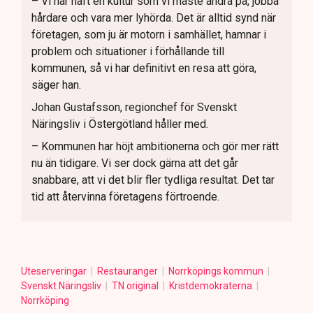
– Vi har haft en kultur som vi måste ändra på, jobba
hårdare och vara mer lyhörda. Det är alltid synd när
företagen, som ju är motorn i samhället, hamnar i
problem och situationer i förhållande till
kommunen, så vi har definitivt en resa att göra,
säger han.
Johan Gustafsson, regionchef för Svenskt
Näringsliv i Östergötland håller med.
– Kommunen har höjt ambitionerna och gör mer rätt
nu än tidigare. Vi ser dock gärna att det går
snabbare, att vi det blir fler tydliga resultat. Det tar
tid att återvinna företagens förtroende.
Uteserveringar
Restauranger
Norrköpings kommun
Svenskt Näringsliv
TN original
Kristdemokraterna
Norrköping