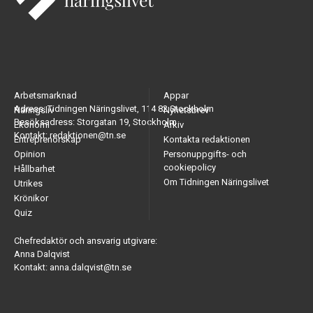
Arbetsmarknad
Appar
Adress: Tidningen Näringslivet, 114 82 Stockholm
Näringsliv
Nyhetsbrev
Besöksadress: Storgatan 19, Stockholm
Ekonomi
Arkiv
Kontakt: redaktionen@tn.se
Entreprenörskap
Kontakta redaktionen
Opinion
Personuppgifts- och
cookiepolicy
Hållbarhet
Om Tidningen Näringslivet
Utrikes
Krönikor
Quiz
Chefredaktör och ansvarig utgivare:
Anna Dalqvist
Kontakt: anna.dalqvist@tn.se