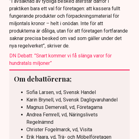
”I avsaknad av tydliga besked återstår därför i
praktiken bara ett val för företagen: att kassera fullt
fungerande produkter och förpackningsmaterial för
miljontals kronor – helt i onödan. Inte för att
produkterna är dåliga, utan för att företagen fortfarande
saknar precisa besked om vad som gäller under det
nya regelverket”, skriver de.
DN Debatt: ”Snart kommer vi få slänga varor för
hundratals miljoner”
Om debattörerna;
Sofia Larsen, vd, Svensk Handel
Karin Brynell, vd, Svensk Dagligvaruhandel
Magnus Demervall, vd, Företagarna
Andrea Femrell, vd, Näringslivets
Regelnämnd
Christer Fogelmarck, vd, Visita
Erik Haara, vd, Trä- och Möbelföretagen