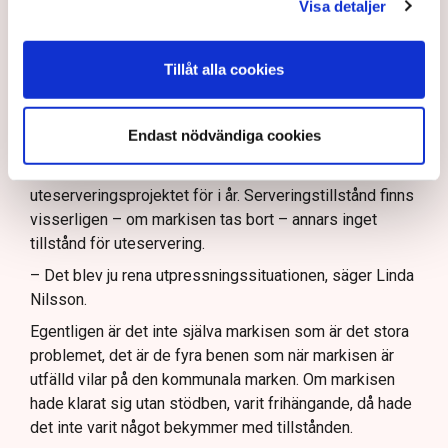
ser på oss, säger Linda Nilsson och hänvisar till
Visa detaljer
Svenskt Näringslivs ranking av det lokala
företagsklimatet där Norrköping idag ligger i botten, på
Tillåt alla cookies
plats 253 av landets 290 kommuner. (Se artikel nedan)
Hade markisen varit frihängande
hade det inte varit något problem
Endast nödvändiga cookies
Restaurang Linda Kula har nu ställt in hela
uteserveringsprojektet för i år. Serveringstillstånd finns
visserligen – om markisen tas bort – annars inget
tillstånd för uteservering.
– Det blev ju rena utpressningssituationen, säger Linda
Nilsson.
Egentligen är det inte själva markisen som är det stora
problemet, det är de fyra benen som när markisen är
utfälld vilar på den kommunala marken. Om markisen
hade klarat sig utan stödben, varit frihängande, då hade
det inte varit något bekymmer med tillstånden.