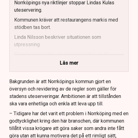
Norrköpings nya riktlinjer stoppar Lindas Kulas
uteservering.
Kommunen kräver att restaurangens markis med
stödben tas bort.
Linda Nilsson beskriver situationen som
utpressning.
Flera krögare kritiserar kommunen för otydlig
kommunikation.
Läs mer
Kommunen vill skapa enhetliga regler för
uteserveringar.
Bakgrunden är att Norrköpings kommun gjort en
översyn och revidering av de regler som gäller för
Lindas Kula ställer in uteserveringen för
stadens uteserveringar. Ambitionen är att tillstånden
sommaren.
ska vara enhetliga och enkla att leva upp till.
– Tidigare har det varit ett problem i Norrköping med en
godtycklighet kring den här branschen, där kommunen
tillåtit vissa krögare att göra saker som andra inte fått
göra utan att kunna motivera det på ett rimligt sätt,