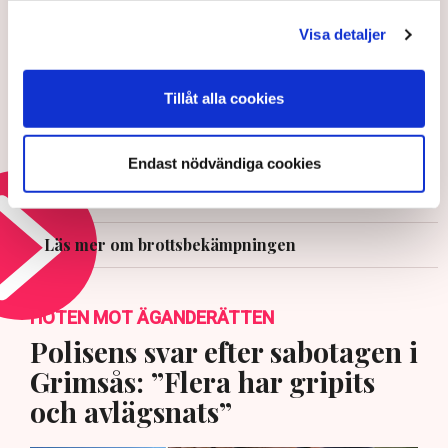
stölder minskar
Visa detaljer
6 AUGUSTI 2026 |
Tillåt alla cookies
Maktmissbruk straffbart för
offentligt anställda
Endast nödvändiga cookies
3 AUGUSTI 2026 |
Läs mer om brottsbekämpningen
HOTEN MOT ÄGANDERÄTTEN
Polisens svar efter sabotagen i
Grimsås: ”Flera har gripits
och avlägsnats”