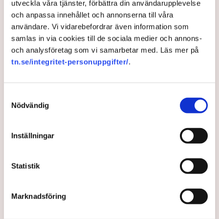
utveckla våra tjänster, förbättra din användarupplevelse
Mattias Svensson välkomnar i sin text att
och anpassa innehållet och annonserna till våra
Brottsförebyggande rådet har landat i en liknande slutsats.
användare. Vi vidarebefordrar även information som
samlas in via cookies till de sociala medier och annons-
SvD: Mattias Svensson: Krångel för företag är inte svaret
och analysföretag som vi samarbetar med. Läs mer på
tn.se/integritet-personuppgifter/
.
Kriminalitet
Brott
Mattias Svensson
Samtyckesval
Nödvändig
Johanna Allhorn
Inställningar
johanna.allhorn@tn.se
Statistik
Publicerad:
22 dec 2025, 11:54
Uppdaterad:
23 dec 2025, 09:49
Marknadsföring
LÄS ÄVEN
Ligorna skyr Sverige – inbrott och