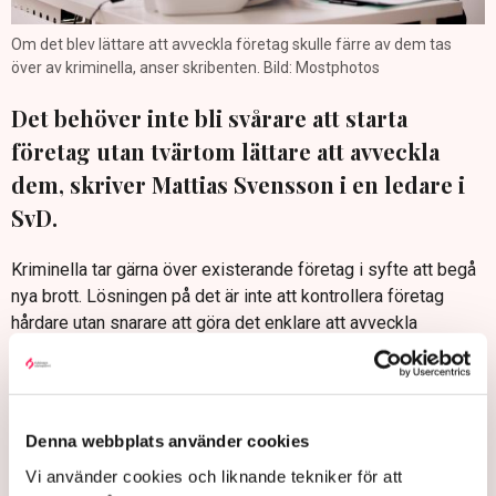
Om det blev lättare att avveckla företag skulle färre av dem tas
över av kriminella, anser skribenten. Bild: Mostphotos
Det behöver inte bli svårare att starta
företag utan tvärtom lättare att avveckla
dem, skriver Mattias Svensson i en ledare i
SvD.
Kriminella tar gärna över existerande företag i syfte att begå
nya brott. Lösningen på det är inte att kontrollera företag
hårdare utan snarare att göra det enklare att avveckla
varsamheten, skriver Mattias Svensson i en Svd-ledare.
”Kriminella vill nämligen helst ta över en existerande
verksamhet och på så vis utnyttja en upparbetad trovärdighet
och avklarade kontroller. Detta har i sin tur underlättats av att
Denna webbplats använder cookies
det idag är väldigt krångligt i dag att avveckla ett existerande
Vi använder cookies och liknande tekniker för att
företag, skriver han.