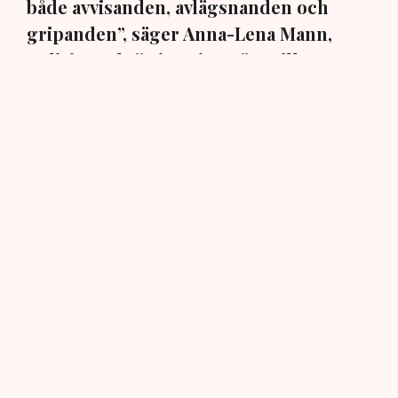
både avvisanden, avlägsnanden och
gripanden”, säger Anna-Lena Mann,
polisinspektör i region Väst, till TN.
Torvtäkten i Grimsås i Tranemo kommun har sedan 28
juli stoppats av aktivistgruppen Återställ Våtmarker
efter att aktivister har klättrat upp på
torvproducenten
Neovas maskiner
, grävt igen diken och spridit
ogräsfrön över täkten.
Aktivisterna klättrar upp på
maskiner – polisen kan inte
avvisa dem: ”Upptrappning
på helt ny nivå”
Näringsliv
AI-sammanfattning
Torvtäkten i Grimsås har stoppats av aktivister