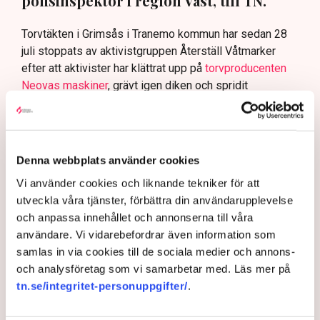
polisinspektör i region Väst, till TN.
Torvtäkten i Grimsås i Tranemo kommun har sedan 28
juli stoppats av aktivistgruppen Återställ Våtmarker
efter att aktivister har klättrat upp på
torvproducenten
Neovas maskiner
, grävt igen diken och spridit
ogräsfrön över täkten.
Aktivisterna klättrar upp på
maskiner – polisen kan inte
avvisa dem: ”Upptrappning
Denna webbplats använder cookies
på helt ny nivå”
Vi använder cookies och liknande tekniker för att
Näringsliv
utveckla våra tjänster, förbättra din användarupplevelse
och anpassa innehållet och annonserna till våra
AI-sammanfattning
användare. Vi vidarebefordrar även information som
samlas in via cookies till de sociala medier och annons-
Torvtäkten i Grimsås har stoppats av aktivister
och analysföretag som vi samarbetar med. Läs mer på
sedan 28 juli.
tn.se/integritet-personuppgifter/
.
Polisen kritiseras för bristande agerande vid
aktionerna.