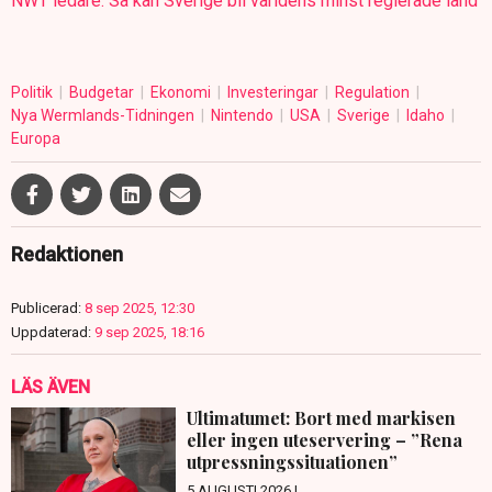
NWT ledare: Så kan Sverige bli världens minst reglerade land
Politik
Budgetar
Ekonomi
Investeringar
Regulation
Nya Wermlands-Tidningen
Nintendo
USA
Sverige
Idaho
Europa
Redaktionen
Publicerad:
8 sep 2025, 12:30
Uppdaterad:
9 sep 2025, 18:16
LÄS ÄVEN
Ultimatumet: Bort med markisen
eller ingen uteservering – ”Rena
utpressningssituationen”
5 AUGUSTI 2026 |