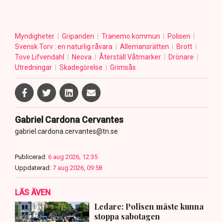
Myndigheter
Gripanden
Tranemo kommun
Polisen
Svensk Torv : en naturlig råvara
Allemansrätten
Brott
Tove Lifvendahl
Neova
Återställ Våtmarker
Drönare
Utredningar
Skadegörelse
Grimsås
Gabriel Cardona Cervantes
gabriel.cardona.cervantes@tn.se
Publicerad:
6 aug 2026, 12:35
Uppdaterad:
7 aug 2026, 09:58
LÄS ÄVEN
Ledare: Polisen måste kunna
stoppa sabotagen