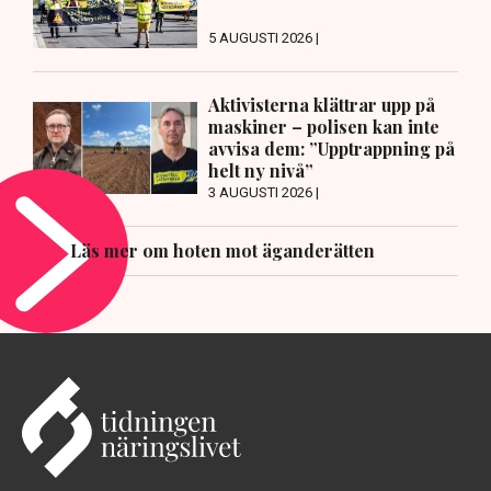
5 AUGUSTI 2026 |
Aktivisterna klättrar upp på
maskiner – polisen kan inte
avvisa dem: ”Upptrappning på
helt ny nivå”
3 AUGUSTI 2026 |
Läs mer om hoten mot äganderätten