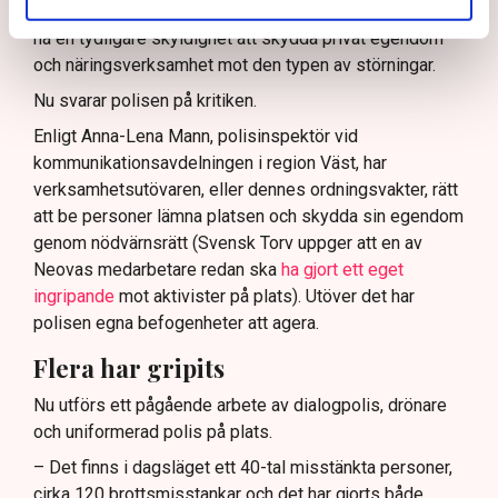
tillståndsgiven verksamhet, och om inte polisen borde
ha en tydligare skyldighet att skydda privat egendom
och näringsverksamhet mot den typen av störningar.
Nu svarar polisen på kritiken.
Enligt Anna-Lena Mann, polisinspektör vid
kommunikationsavdelningen i region Väst, har
verksamhetsutövaren, eller dennes ordningsvakter, rätt
att be personer lämna platsen och skydda sin egendom
genom nödvärnsrätt (Svensk Torv uppger att en av
Neovas medarbetare redan ska
ha gjort ett eget
ingripande
mot aktivister på plats). Utöver det har
polisen egna befogenheter att agera.
Flera har gripits
Nu utförs ett pågående arbete av dialogpolis, drönare
och uniformerad polis på plats.
– Det finns i dagsläget ett 40-tal misstänkta personer,
cirka 120 brottsmisstankar och det har gjorts både