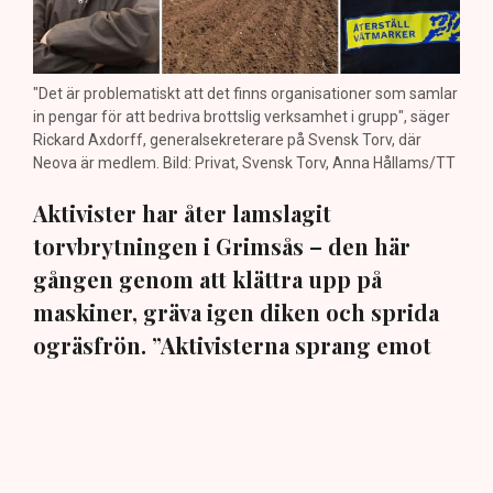
"Det är problematiskt att det finns organisationer som samlar
in pengar för att bedriva brottslig verksamhet i grupp", säger
Rickard Axdorff, generalsekreterare på Svensk Torv, där
Neova är medlem. Bild: Privat, Svensk Torv, Anna Hållams/TT
Aktivister har åter lamslagit
torvbrytningen i Grimsås – den här
gången genom att klättra upp på
maskiner, gräva igen diken och sprida
ogräsfrön. ”Aktivisterna sprang emot
oss”, säger Mats Henriksson,
tillståndsansvarig på Neova, till TN. Nu
varnar branschen för skador på
uppemot 100 miljoner kronor.