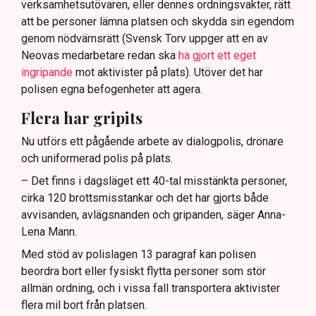
verksamhetsutövaren, eller dennes ordningsvakter, rätt
att be personer lämna platsen och skydda sin egendom
genom nödvärnsrätt (Svensk Torv uppger att en av
Neovas medarbetare redan ska
ha gjort ett eget
ingripande
mot aktivister på plats). Utöver det har
polisen egna befogenheter att agera.
Flera har gripits
Nu utförs ett pågående arbete av dialogpolis, drönare
och uniformerad polis på plats.
– Det finns i dagsläget ett 40-tal misstänkta personer,
cirka 120 brottsmisstankar och det har gjorts både
avvisanden, avlägsnanden och gripanden, säger Anna-
Lena Mann.
Med stöd av polislagen 13 paragraf kan polisen
beordra bort eller fysiskt flytta personer som stör
allmän ordning, och i vissa fall transportera aktivister
flera mil bort från platsen.