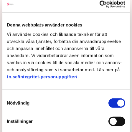
Aktivisterna klättrar upp på
maskiner – polisen kan inte
avvisa dem: ”Upptrappning
på helt ny nivå”
Denna webbplats använder cookies
Näringsliv
Vi använder cookies och liknande tekniker för att
utveckla våra tjänster, förbättra din användarupplevelse
AI-sammanfattning
och anpassa innehållet och annonserna till våra
användare. Vi vidarebefordrar även information som
Torvtäkten i Grimsås har stoppats av aktivister
samlas in via cookies till de sociala medier och annons-
sedan 28 juli.
och analysföretag som vi samarbetar med. Läs mer på
Polisen kritiseras för bristande agerande vid
tn.se/integritet-personuppgifter/
.
aktionerna.
Polisinspektör Anna-Lena Mann förklarar polisens
Samtyckesval
agerande på plats.
Nödvändig
40 personer misstänks med cirka 120
brottsmisstankar kopplade.
Läs mer
Inställningar
Polisen använder drönare och uniformerad polis
för att dokumentera bevis.