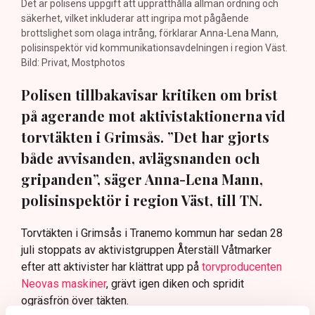
Det är polisens uppgift att upprätthålla allmän ordning och
säkerhet, vilket inkluderar att ingripa mot pågående
brottslighet som olaga intrång, förklarar Anna-Lena Mann,
polisinspektör vid kommunikationsavdelningen i region Väst.
Bild: Privat, Mostphotos
Polisen tillbakavisar kritiken om brist
på agerande mot aktivistaktionerna vid
torvtäkten i Grimsås. ”Det har gjorts
både avvisanden, avlägsnanden och
gripanden”, säger Anna-Lena Mann,
polisinspektör i region Väst, till TN.
Torvtäkten i Grimsås i Tranemo kommun har sedan 28
juli stoppats av aktivistgruppen Återställ Våtmarker
efter att aktivister har klättrat upp på
torvproducenten
Neovas maskiner
, grävt igen diken och spridit
ogräsfrön över täkten.