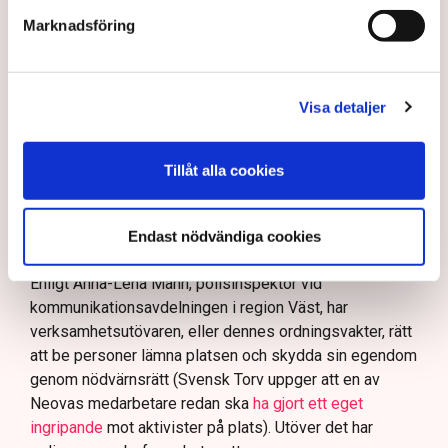
I en
ledare i Svenska Dagbladet
skrev Tove Lifvendahl
Marknadsföring
att polisen ”behöver utveckla sina metoder för att
skydda tillståndsgivna verksamheter” mot sabotage,
och varnade för att det annars råder ”djungelns lag”.
Visa detaljer
På sociala medier ifrågasätts det om allemansrätten
bör ge utrymme för aktivister att blockera en
Tillåt alla cookies
tillståndsgiven verksamhet, och om inte polisen borde
ha en tydligare skyldighet att skydda privat egendom
och näringsverksamhet mot den typen av störningar.
Endast nödvändiga cookies
Nu svarar polisen på kritiken.
Enligt Anna-Lena Mann, polisinspektör vid
kommunikationsavdelningen i region Väst, har
verksamhetsutövaren, eller dennes ordningsvakter, rätt
att be personer lämna platsen och skydda sin egendom
genom nödvärnsrätt (Svensk Torv uppger att en av
Neovas medarbetare redan ska
ha gjort ett eget
ingripande
mot aktivister på plats). Utöver det har