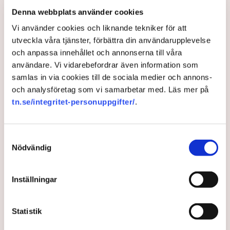
Denna webbplats använder cookies
AI-sammanfattning
Vi använder cookies och liknande tekniker för att
Torvtäkten i Grimsås har stoppats av aktivister
utveckla våra tjänster, förbättra din användarupplevelse
sedan 28 juli.
och anpassa innehållet och annonserna till våra
användare. Vi vidarebefordrar även information som
Polisen kritiseras för bristande agerande vid
samlas in via cookies till de sociala medier och annons-
aktionerna.
och analysföretag som vi samarbetar med. Läs mer på
Polisinspektör Anna-Lena Mann förklarar polisens
tn.se/integritet-personuppgifter/
.
agerande på plats.
40 personer misstänks med cirka 120
brottsmisstankar kopplade.
Samtyckesval
Läs mer
Nödvändig
Polisen använder drönare och uniformerad polis
för att dokumentera bevis.
Polisen, som befinner sig på plats, kritiseras för att inte
Inställningar
agera tillräckligt då aktionerna kan fortgå för öppen ridå.
Samtidigt är polisarbetet komplext när det gäller
att navigera juridiska rättigheter och gränser.
Rickard Axdorff på Svensk Torv, anser att polisens
resurser
inte är tillräckliga
för att skydda verksamheten
Statistik
och personalen.