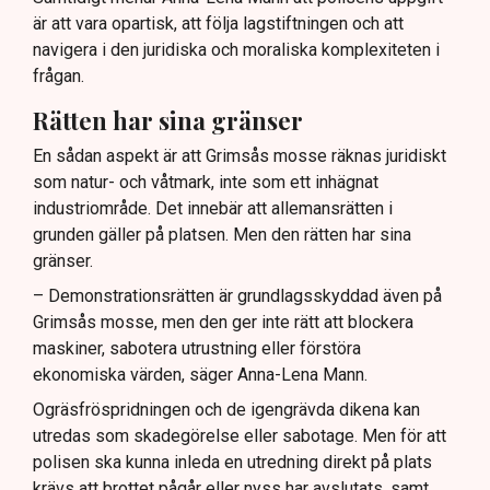
är att vara opartisk, att följa lagstiftningen och att
navigera i den juridiska och moraliska komplexiteten i
frågan.
Rätten har sina gränser
En sådan aspekt är att Grimsås mosse räknas juridiskt
som natur- och våtmark, inte som ett inhägnat
industriområde. Det innebär att allemansrätten i
grunden gäller på platsen. Men den rätten har sina
gränser.
– Demonstrationsrätten är grundlagsskyddad även på
Grimsås mosse, men den ger inte rätt att blockera
maskiner, sabotera utrustning eller förstöra
ekonomiska värden, säger Anna-Lena Mann.
Ogräsfröspridningen och de igengrävda dikena kan
utredas som skadegörelse eller sabotage. Men för att
polisen ska kunna inleda en utredning direkt på plats
krävs att brottet pågår eller nyss har avslutats, samt