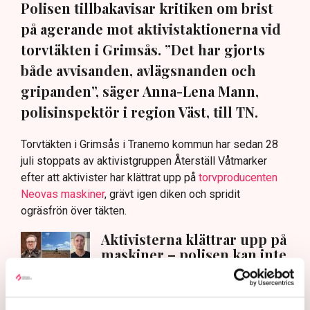
Polisen tillbakavisar kritiken om brist
på agerande mot aktivistaktionerna vid
torvtäkten i Grimsås. ”Det har gjorts
både avvisanden, avlägsnanden och
gripanden”, säger Anna-Lena Mann,
polisinspektör i region Väst, till TN.
Torvtäkten i Grimsås i Tranemo kommun har sedan 28
juli stoppats av aktivistgruppen Återställ Våtmarker
efter att aktivister har klättrat upp på
torvproducenten
Neovas maskiner
, grävt igen diken och spridit
ogräsfrön över täkten.
Aktivisterna klättrar upp på
maskiner – polisen kan inte
avvisa dem: ”Upptrappning
på helt ny nivå”
Näringsliv