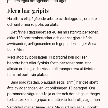
polisen egna befogenheter att agera.
Flera har gripits
Nu utförs ett pågående arbete av dialogpolis, drönare
och uniformerad polis på plats.
– Det finns i dagsläget ett 40-tal misstänkta personer,
cirka 120 brottsmisstankar och det har gjorts både
avvisanden, avlägsnanden och gripanden, säger Anna-
Lena Mann.
Med stöd av polislagen 13 paragraf kan polisen
beordra bort eller fysiskt flytta personer som stör
allmän ordning, och i vissa fall transportera aktivister
flera mil bort från platsen.
– Bara idag (tisdag, 5 augusti reds. anm.) har det skett
åtta avlägsnanden, enligt polislagen 13 paragraf. Om
personerna vägrar att följa order och det olaga intrånget
fortsätter, kan de gripas misstänkta för brott, säger hon.
Samtidigt menar Anna-Lena Mann att polisens uppgift