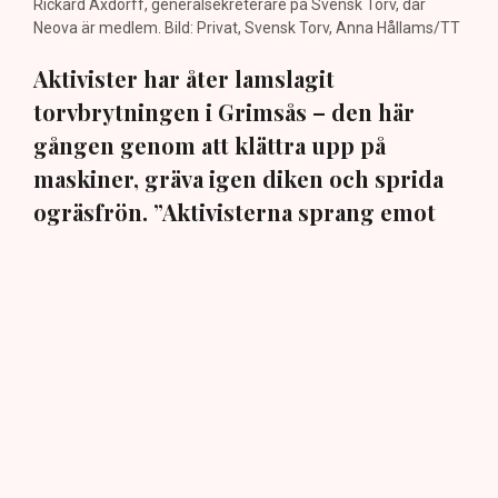
Rickard Axdorff, generalsekreterare på Svensk Torv, där
Neova är medlem. Bild: Privat, Svensk Torv, Anna Hållams/TT
Aktivister har åter lamslagit
torvbrytningen i Grimsås – den här
gången genom att klättra upp på
maskiner, gräva igen diken och sprida
ogräsfrön. ”Aktivisterna sprang emot
oss”, säger Mats Henriksson,
tillståndsansvarig på Neova, till TN. Nu
varnar branschen för skador på
uppemot 100 miljoner kronor.
Brytningen av torvtäkten i Grimsås lamslås av
aktivistgruppen Återställ Våtmarker. Mats Henriksson,
tillståndsansvarig på Neova, som befinner sig på plats,
beskriver hur ett 40-tal personer spred ut sig över den