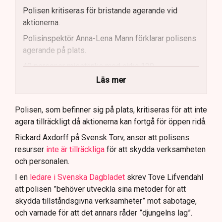
Polisen kritiseras för bristande agerande vid
aktionerna.
Polisinspektör Anna-Lena Mann förklarar polisens
agerande på plats.
40 personer misstänks med cirka 120
brottsmisstankar kopplade.
Läs mer
Polisen använder drönare och uniformerad polis
för att dokumentera bevis.
Polisen, som befinner sig på plats, kritiseras för att inte
agera tillräckligt då aktionerna kan fortgå för öppen ridå.
Samtidigt är polisarbetet komplext när det gäller
att navigera juridiska rättigheter och gränser.
Rickard Axdorff på Svensk Torv, anser att polisens
resurser
inte är tillräckliga
för att skydda verksamheten
och personalen.
I en
ledare i Svenska Dagbladet
skrev Tove Lifvendahl
att polisen ”behöver utveckla sina metoder för att
skydda tillståndsgivna verksamheter” mot sabotage,
och varnade för att det annars råder ”djungelns lag”.