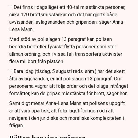
– Det finns i dagsläget ett 40-tal misstänkta personer,
cirka 120 brottsmisstankar och det har gjorts både
avvisanden, avlägsnanden och gripanden, säger Anna-
Lena Mann.
Med stöd av polislagen 13 paragraf kan polisen
beordra bort eller fysiskt flytta personer som stör
allmän ordning, och i vissa fall transportera aktivister
flera mil bort från platsen.
– Bara idag (tisdag, 5 augusti reds. anm.) har det skett
åtta avlägsnanden, enligt polislagen 13 paragraf. Om
personerna vägrar att följa order och det olaga intrånget
fortsätter, kan de gripas misstänkta för brott, säger hon.
Samtidigt menar Anna-Lena Mann att polisens uppgift
är att vara opartisk, att följa lagstiftningen och att
navigera i den juridiska och moraliska komplexiteten i
frågan.
Rätten har sina gränser