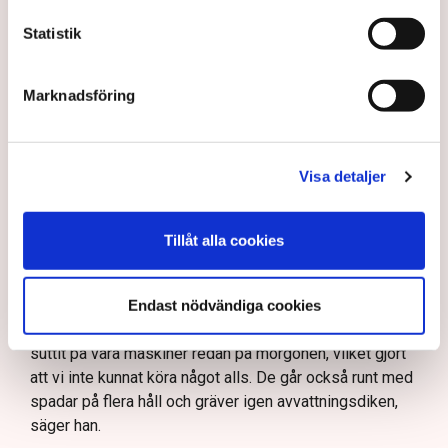
Aktivistgruppen Återställ Våtmarker har stoppat
torvbrytningen i Grimsås.
Statistik
Mats Henriksson från Neova beskriver omfattande
störningar och skadegörelse.
Marknadsföring
Aktivisterna har spridit ogräsfrön som hotar att
göra torvbrytningen obrukbar.
Rickard Axdorff från Svensk Torv varnar för ett
Visa detaljer
stort ekonomiskt sabotage.
Läs mer
Dialogpolisen på plats står maktlös inför
Tillåt alla cookies
aktivisternas handlingar.
– På onsdagen hann vi knappt köra maskinerna i 45
minuter innan aktivisterna sprang emot oss. Då kunde vi
Frågor kvarstår om finansiering av illegal aktivism.
inte göra annat än att gå av. Då passar de på att klättra
Endast nödvändiga cookies
upp på traktorerna. Sedan fredagen har aktivisterna
suttit på våra maskiner redan på morgonen, vilket gjort
att vi inte kunnat köra något alls. De går också runt med
spadar på flera håll och gräver igen avvattningsdiken,
säger han.