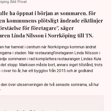
öping. Bild: Privat
lle ha öppnat i början av sommaren, för
 Men kommunens plötsligt ändrade riktlinjer
förståelse för företagare”, säger
ren Linda Nilsson i Norrköping till TN.
Den har hamnat i centrum när Norrköpings kommun ändrat
ingarna i staden. När restaurangföretagaren Linda Nilsson i
redje sommaren i rad komplettera restaurangen Lindas Kula
det stopp: Markisen måste bort, annars inget tillstånd, trots
s i över tio år, har ett bygglov från 2015 och är godkänd
t den över uteserveringen de två senaste somrarna, så hur
?