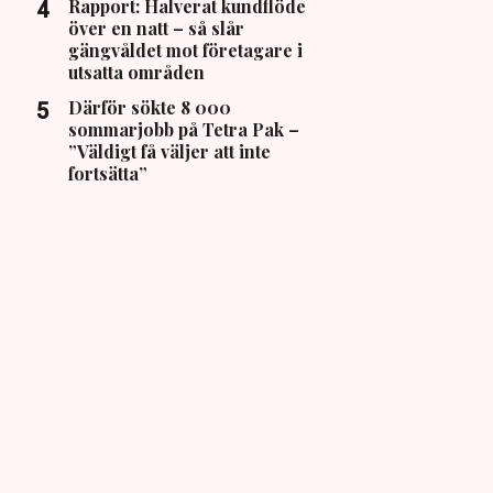
Rapport: Halverat kundflöde
över en natt – så slår
gängvåldet mot företagare i
utsatta områden
Därför sökte 8 000
sommarjobb på Tetra Pak –
”Väldigt få väljer att inte
fortsätta”