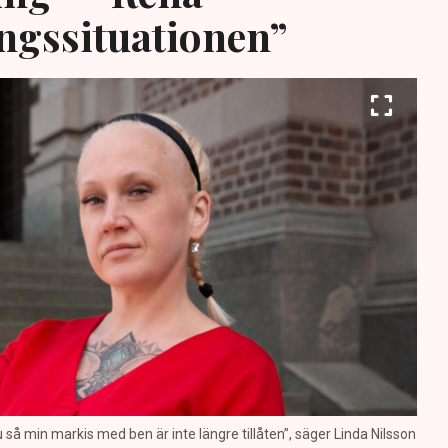
ngssituationen”
nu så min markis med ben är inte längre tillåten”, säger Linda Nilsson