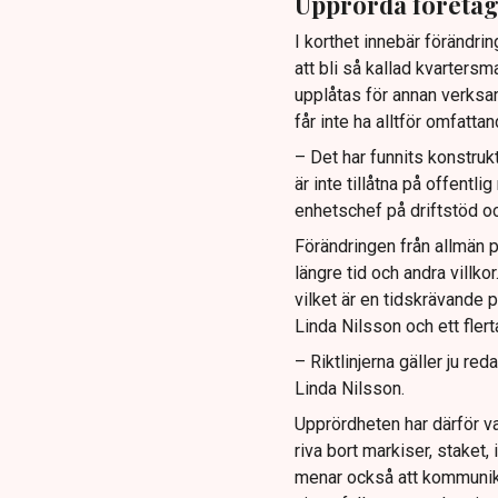
Upprörda företa
I korthet innebär förändrin
att bli så kallad kvartersm
upplåtas för annan verksa
får inte ha alltför omfatt
– Det har funnits konstruk
är inte tillåtna på offentl
enhetschef på driftstöd oc
Förändringen från allmän p
längre tid och andra villk
vilket är en tidskrävande p
Linda Nilsson och ett fler
– Riktlinjerna gäller ju re
Linda Nilsson.
Upprördheten har därför va
riva bort markiser, staket,
menar också att kommunik