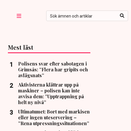
Mest läst
Polisens svar efter sabotagen i
Grimsås: ”Flera har gripits och
avlägsnats”
Aktivisterna klättrar upp på
maskiner – polisen kan inte
avvisa dem: ”Upptrappning på
helt ny nivå”
Ultimatumet: Bort med markisen
eller ingen uteservering –
”Rena utpressningssituationen”