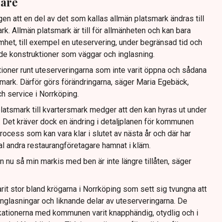
gare
gen att en del av det som kallas allmän platsmark ändras till
ark. Allmän platsmark är till för allmänheten och kan bara
mhet, till exempel en uteservering, under begränsad tid och
ande konstruktioner som väggar och inglasning.
tioner runt uteserveringarna som inte varit öppna och sådana
ig mark. Därför görs förändringarna, säger Maria Egebäck,
h service i Norrköping.
latsmark till kvartersmark medger att den kan hyras ut under
or. Det kräver dock en ändring i detaljplanen för kommunen
rocess som kan vara klar i slutet av nästa år och där har
tal andra restaurangföretagare hamnat i kläm.
dan nu så min markis med ben är inte längre tillåten, säger
rit stor bland krögarna i Norrköping som sett sig tvungna att
 inglasningar och liknande delar av uteserveringarna. De
ationerna med kommunen varit knapphändig, otydlig och i