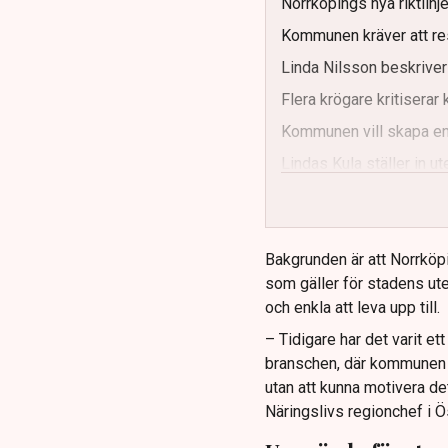
Norrköpings nya riktlinj
Kommunen kräver att re
Linda Nilsson beskriver
Flera krögare kritisera
Kommunen vill skapa enh
Lindas Kula ställer in 
Bakgrunden är att Norrköp
som gäller för stadens ute
och enkla att leva upp till.
– Tidigare har det varit e
branschen, där kommunen ti
utan att kunna motivera de
Näringslivs regionchef i Ö