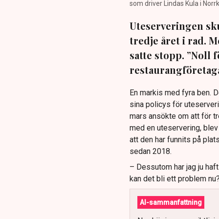
som driver Lindas Kula i Norrk
Uteserveringen sku
tredje året i rad.
satte stopp. ”Noll 
restaurangföretaga
En markis med fyra ben. 
sina policys för uteserver
mars ansökte om att för t
med en uteservering, blev 
att den har funnits på plat
sedan 2018.
– Dessutom har jag ju haf
kan det bli ett problem nu
AI-sammanfattning