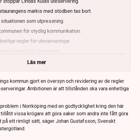
er stoppar Lindas Kulas uteservering.
staurangens markis med stödben tas bort.
 situationen som utpressning.
r kommunen för otydlig kommunikation.
etliga regler för uteserveringar.
uteserveringen för sommaren.
Läs mer
ings kommun gjort en översyn och revidering av de regler
serveringar. Ambitionen är att tillstånden ska vara enhetliga
tt problem i Norrköping med en godtycklighet kring den här
llåtit vissa krögare att göra saker som andra inte fått göra
t på ett rimligt sätt, säger Johan Gustafsson, Svenskt
stergötland.