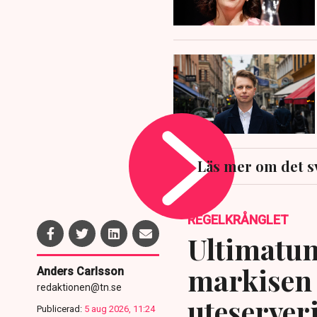
Läs mer om det s
REGELKRÅNGLET
Ultimatum
markisen 
Anders Carlsson
redaktionen@tn.se
uteserver
Publicerad:
5 aug 2026, 11:24