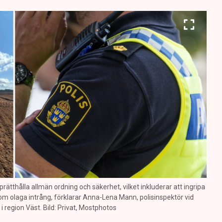
prätthålla allmän ordning och säkerhet, vilket inkluderar att ingripa
m olaga intrång, förklarar Anna-Lena Mann, polisinspektör vid
region Väst. Bild: Privat, Mostphotos