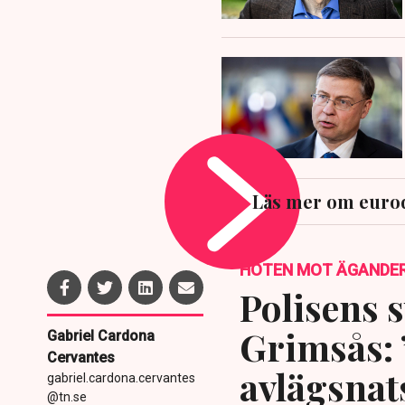
Läs mer om euro
HOTEN MOT ÄGANDE
Polisens s
Grimsås: 
Gabriel Cardona
Cervantes
avlägsnat
gabriel.cardona.cervantes
@tn.se