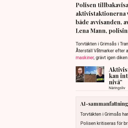
Polisen tillbakavi
aktivistaktionerna 
både avvisanden, 
Lena Mann, polisins
Torvtäkten i Grimsås i Tr
Återställ Våtmarker efter a
maskiner
, grävt igen dike
Aktivi
kan in
nivå”
Näringsliv
AI-sammanfattnin
Torvtäkten i Grimsås har
Polisen kritiseras för b