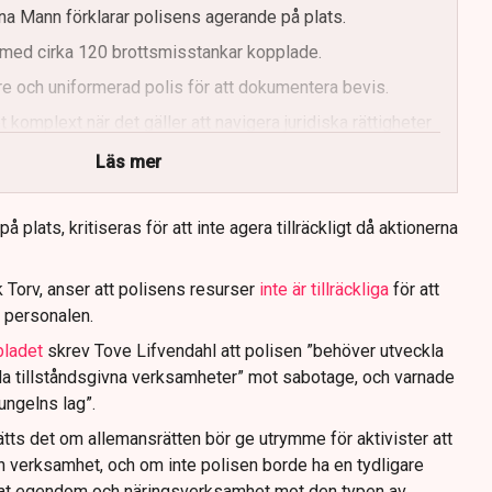
a Mann förklarar polisens agerande på plats.
med cirka 120 brottsmisstankar kopplade.
e och uniformerad polis för att dokumentera bevis.
 komplext när det gäller att navigera juridiska rättigheter
Läs mer
 plats, kritiseras för att inte agera tillräckligt då aktionerna
 Torv, anser att polisens resurser
inte är tillräckliga
för att
 personalen.
bladet
skrev Tove Lifvendahl att polisen ”behöver utveckla
da tillståndsgivna verksamheter” mot sabotage, och varnade
jungelns lag”.
tts det om allemansrätten bör ge utrymme för aktivister att
n verksamhet, och om inte polisen borde ha en tydligare
ivat egendom och näringsverksamhet mot den typen av