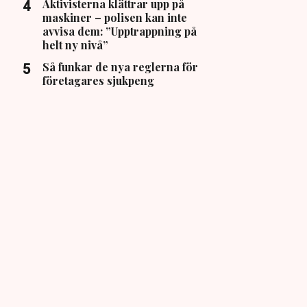
Aktivisterna klättrar upp på
maskiner – polisen kan inte
avvisa dem: ”Upptrappning på
helt ny nivå”
Så funkar de nya reglerna för
företagares sjukpeng