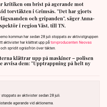
sar kritiken om brist på agerande mot
vid torvtäkten i Grimsås. ”Det har gjorts
avlägsnanden och gripanden”, säger Anna-
pektör i region Väst, till TN.
anemo kommun har sedan 28 juli stoppats av aktivistgruppen
tt aktivister har klättrat upp på
torvproducenten Neovas
n och spridit ogräsfrön över täkten.
sterna klättrar upp på maskiner – polisen
te avvisa dem: ”Upptrappning på helt ny
g
 stoppats av aktivister sedan 28 juli.
ristande agerande vid aktionerna.