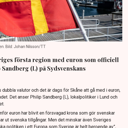
en. Bild: Johan Nilsson/TT
riges första region med euron som officiell
ip Sandberg (L) på Sydsvenskans
ds dubbla valutor och det är dags för Skåne att gå med i euron,
ndet. Det anser Philip Sandberg (L), lokalpolitiker i Lund och
et.
nför euron har blivit en försvagad krona som gör svenskar
ear ut svenska tillgångar. Men det minskar även Sveriges
a politiken i ett Europa som Sverige är helt beroende av”,