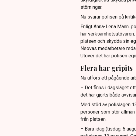
störningar.
Nu svarar polisen på kritik
Enligt Anna-Lena Mann, po
har verksamhetsutövaren, 
platsen och skydda sin e
Neovas medarbetare reda
Utöver det har polisen eg
Flera har gripits
Nu utförs ett pågående arb
– Det finns i dagsläget et
det har gjorts både avvis
Med stöd av polislagen 13 
personer som stör allmän or
från platsen.
– Bara idag (tisdag, 5 augu