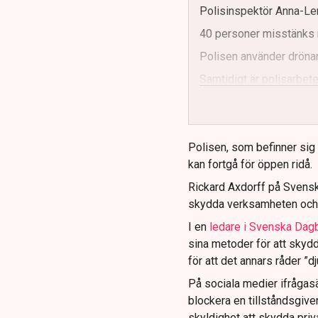
Polisinspektör Anna-Len
40 personer misstänks 
Polisen använder drönar
Samtidigt är polisarbetet
och gränser.
Polisen, som befinner sig på
kan fortgå för öppen ridå.
Rickard Axdorff på Svensk
skydda verksamheten och
I en
ledare i Svenska Dag
sina metoder för att skyd
för att det annars råder ”d
På sociala medier ifrågasä
blockera en tillståndsgive
skyldighet att skydda pr