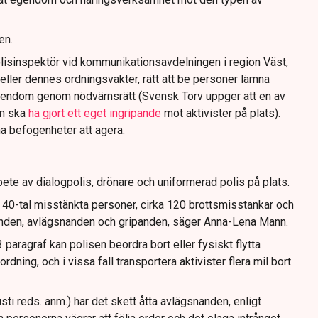
en.
lisinspektör vid kommunikationsavdelningen i region Väst,
eller dennes ordningsvakter, rätt att be personer lämna
gendom genom nödvärnsrätt (Svensk Torv uppger att en av
n ska
ha gjort ett eget ingripande
mot aktivister på plats).
na befogenheter att agera.
ete av dialogpolis, drönare och uniformerad polis på plats.
t 40-tal misstänkta personer, cirka 120 brottsmisstankar och
anden, avlägsnanden och gripanden, säger Anna-Lena Mann.
paragraf kan polisen beordra bort eller fysiskt flytta
dning, och i vissa fall transportera aktivister flera mil bort
sti reds. anm.) har det skett åtta avlägsnanden, enligt