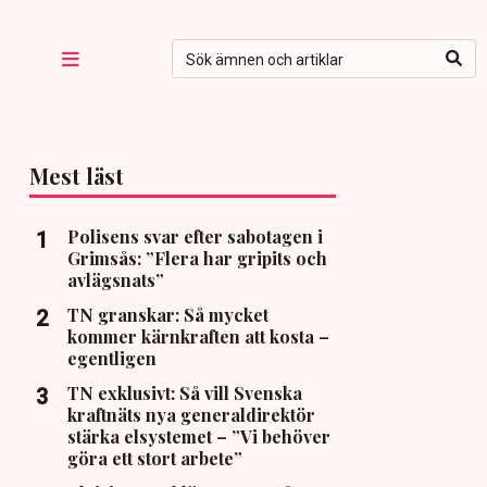
Mest läst
Polisens svar efter sabotagen i
Grimsås: ”Flera har gripits och
avlägsnats”
TN granskar: Så mycket
kommer kärnkraften att kosta –
egentligen
TN exklusivt: Så vill Svenska
kraftnäts nya generaldirektör
stärka elsystemet – ”Vi behöver
göra ett stort arbete”