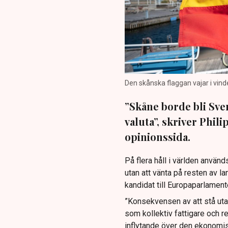
Den skånska flaggan vajar i vind
”Skåne borde bli Sve
valuta”, skriver Phil
opinionssida.
På flera håll i världen använ
utan att vänta på resten av la
kandidat till Europaparlament
”Konsekvensen av att stå uta
som kollektiv fattigare och r
inflytande över den ekonomisk