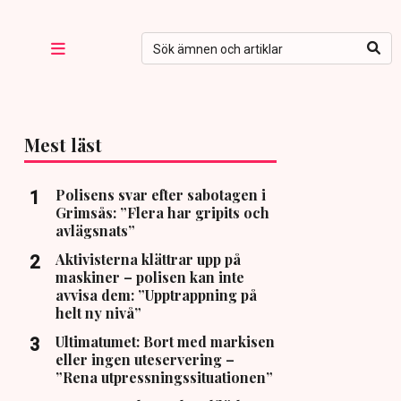
Mest läst
Polisens svar efter sabotagen i
Grimsås: ”Flera har gripits och
avlägsnats”
Aktivisterna klättrar upp på
maskiner – polisen kan inte
avvisa dem: ”Upptrappning på
helt ny nivå”
Ultimatumet: Bort med markisen
eller ingen uteservering –
”Rena utpressningssituationen”