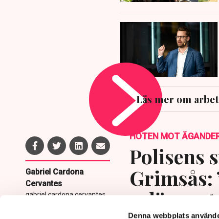
Läs mer om arbet
HOTEN MOT ÄGANDE
Polisens s
Grimsås: 
Gabriel Cardona
Cervantes
avlägsnat
gabriel.cardona.cervantes
@tn.se
Denna webbplats använde