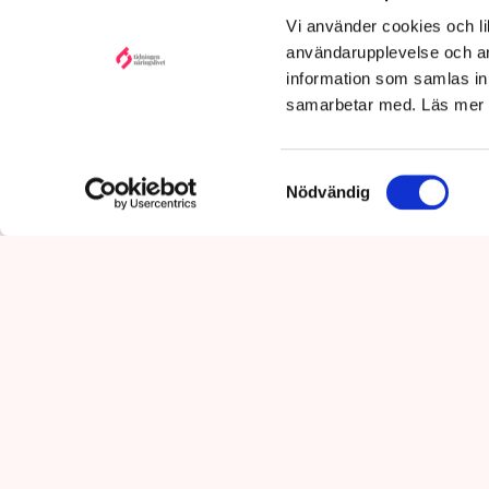
Publicerad:
6 aug 2026, 12:35
Vi använder cookies och lik
Uppdaterad:
7 aug 2026,
09:58
användarupplevelse och an
information som samlas in 
samarbetar med. Läs mer
Samtyckesval
Nödvändig
Det är polisens uppgift att up
mot pågående brottslighet so
kommunikationsavdelningen i 
Polisen tillbakavi