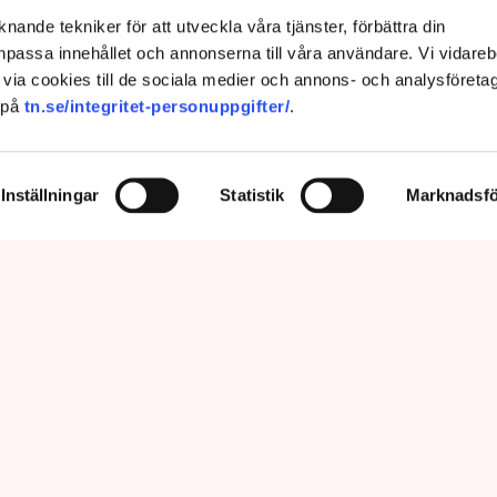
nande tekniker för att utveckla våra tjänster, förbättra din
passa innehållet och annonserna till våra användare. Vi vidareb
via cookies till de sociala medier och annons- och analysföreta
 på
tn.se/integritet-personuppgifter/
.
Inställningar
Statistik
Marknadsfö
prätthålla allmän ordning och säkerhet, vilket inkluderar att ingripa
m olaga intrång, förklarar Anna-Lena Mann, polisinspektör vid
region Väst. Bild: Privat, Mostphotos
sar kritiken om brist på agerande mot