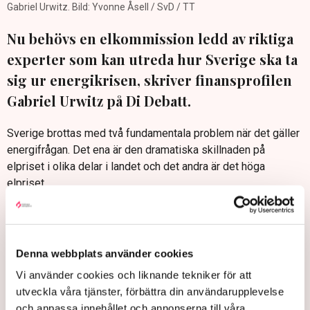
Gabriel Urwitz. Bild: Yvonne Åsell / SvD / TT
Nu behövs en elkommission ledd av riktiga
experter som kan utreda hur Sverige ska ta
sig ur energikrisen, skriver finansprofilen
Gabriel Urwitz på Di Debatt.
Sverige brottas med två fundamentala problem när det gäller
energifrågan. Det ena är den dramatiska skillnaden på
elpriset i olika delar i landet och det andra är det höga
elpriset.
”Det som behövs är en kommission med ledande experter
som går igenom vad som måste göras på kort och lång sikt,
ungefär som Lindbeckkommissionen en gång utredde vad
Denna webbplats använder cookies
som krävdes för att få Sverige igång efter 90-talskrisen.
Situationen nu när det gäller elsystem är minst lika allvarlig”,
Vi använder cookies och liknande tekniker för att
skriver Gabriel Urwitz på Di Debatt.
utveckla våra tjänster, förbättra din användarupplevelse
och anpassa innehållet och annonserna till våra