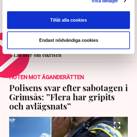
Visa detaljer
Värme och torka pressar Europas
Tillåt alla cookies
kärnkraft
5 AUGUSTI 2026 |
Endast nödvändiga cookies
Läs mer om elkrisen
HOTEN MOT ÄGANDERÄTTEN
Polisens svar efter sabotagen i
Grimsås: ”Flera har gripits
och avlägsnats”