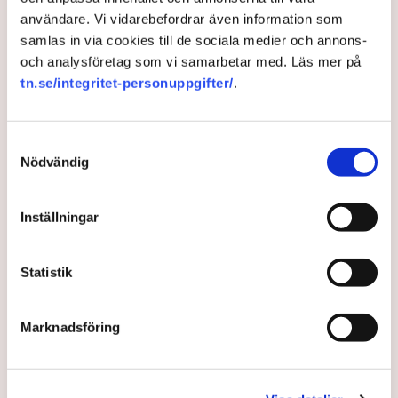
Debatt: Elsituationen är inget annat än skandal!
användare. Vi vidarebefordrar även information som
Risk för tiofaldiga elnotor – nu
samlas in via cookies till de sociala medier och annons-
slår industrikrisen brett
och analysföretag som vi samarbetar med. Läs mer på
Näringsliv
tn.se/integritet-personuppgifter/
.
Samtyckesval
Debatter
Gabriel Urwitz
El
Kärnkraft
Politik
Brott
Nödvändig
Inställningar
Publicerad:
18 sep 2022, 15:55
Uppdaterad:
18 sep 2022, 15:56
Statistik
LÄS ÄVEN
TN exklusivt: Så vill Svenska
Marknadsföring
kraftnäts nya generaldirektör
stärka elsystemet – ”Vi behöver
göra ett stort arbete”
7 AUGUSTI 2026 |