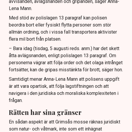
avvisanden, avlägsnanden och gripanden, säger Anna-
Lena Mann.
Med stöd av polislagen 13 paragraf kan polisen
beordra bort eller fysiskt flytta personer som stör
allmän ordning, och i vissa fall transportera aktivister
flera mil bort från platsen.
– Bara idag (tisdag, 5 augusti reds. anm.) har det skett
åtta avlägsnanden, enligt polislagen 13 paragraf. Om
personerna vägrar att följa order och det olaga intrånget
fortsätter, kan de gripas misstänkta för brott, säger hon.
Samtidigt menar Anna-Lena Mann att polisens uppgift
är att vara opartisk, att följa lagstiftningen och att
navigera i den juridiska och moraliska komplexiteten i
frågan.
Rätten har sina gränser
En sådan aspekt är att Grimsås mosse räknas juridiskt
som natur- och våtmark, inte som ett inhägnat