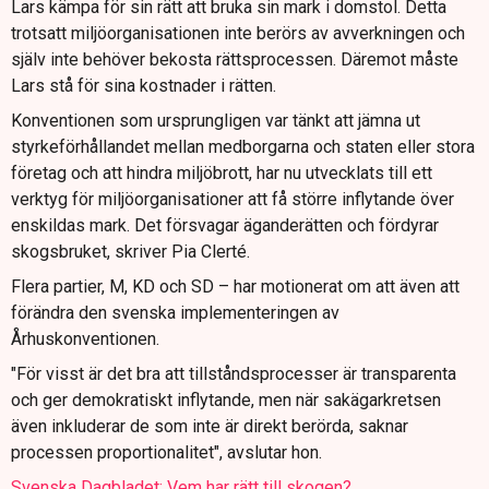
Lars kämpa för sin rätt att bruka sin mark i domstol. Detta
trotsatt miljöorganisationen inte berörs av avverkningen och
själv inte behöver bekosta rättsprocessen. Däremot måste
Lars stå för sina kostnader i rätten.
Konventionen som ursprungligen var tänkt att jämna ut
styrkeförhållandet mellan medborgarna och staten eller stora
företag och att hindra miljöbrott, har nu utvecklats till ett
verktyg för miljöorganisationer att få större inflytande över
enskildas mark. Det försvagar äganderätten och fördyrar
skogsbruket, skriver Pia Clerté.
Flera partier, M, KD och SD – har motionerat om att även att
förändra den svenska implementeringen av
Århuskonventionen.
"För visst är det bra att tillståndsprocesser är transparenta
och ger demokratiskt inflytande, men när sakägarkretsen
även inkluderar de som inte är direkt berörda, saknar
processen proportionalitet", avslutar hon.
Svenska Dagbladet: Vem har rätt till skogen?