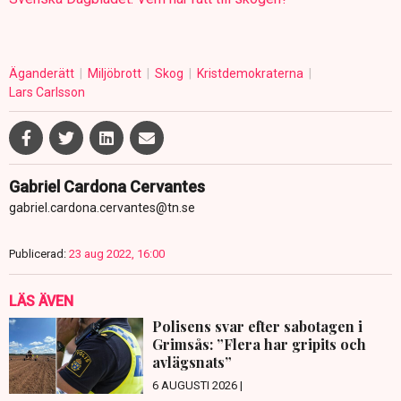
Äganderätt
Miljöbrott
Skog
Kristdemokraterna
Lars Carlsson
Gabriel Cardona Cervantes
gabriel.cardona.cervantes@tn.se
Publicerad:
23 aug 2022, 16:00
LÄS ÄVEN
Polisens svar efter sabotagen i
Grimsås: ”Flera har gripits och
avlägsnats”
6 AUGUSTI 2026 |