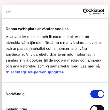
Torvtäkten i Grimsås i Tranemo kommun har sedan 28
juli stoppats av aktivistgruppen Återställ Våtmarker
efter att aktivister har klättrat upp på
torvproducenten
Neovas maskiner
, grävt igen diken och spridit
Denna webbplats använder cookies
ogräsfrön över täkten.
Vi använder cookies och liknande tekniker för att
Aktivisterna klättrar upp på
utveckla våra tjänster, förbättra din användarupplevelse
maskiner – polisen kan inte
och anpassa innehållet och annonserna till våra
avvisa dem: ”Upptrappning
användare. Vi vidarebefordrar även information som
på helt ny nivå”
samlas in via cookies till de sociala medier och annons-
Näringsliv
och analysföretag som vi samarbetar med. Läs mer på
tn.se/integritet-personuppgifter/
.
AI-sammanfattning
Torvtäkten i Grimsås har stoppats av aktivister
Samtyckesval
sedan 28 juli.
Nödvändig
Polisen kritiseras för bristande agerande vid
aktionerna.
Inställningar