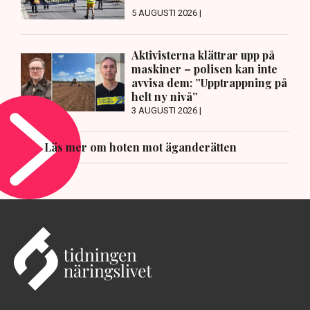
5 AUGUSTI 2026 |
Aktivisterna klättrar upp på
maskiner – polisen kan inte
avvisa dem: ”Upptrappning på
helt ny nivå”
3 AUGUSTI 2026 |
Läs mer om hoten mot äganderätten