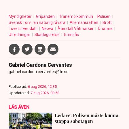
Myndigheter
Gripanden
Tranemo kommun
Polisen
Svensk Torv : en naturlig råvara
Allemansrätten
Brott
Tove Lifvendahl
Neova
Återställ Våtmarker
Drönare
Utredningar
Skadegörelse
Grimsås
Gabriel Cardona Cervantes
gabriel.cardona.cervantes@tn.se
Publicerad:
6 aug 2026, 12:35
Uppdaterad:
7 aug 2026, 09:58
LÄS ÄVEN
Ledare: Polisen måste kunna
stoppa sabotagen