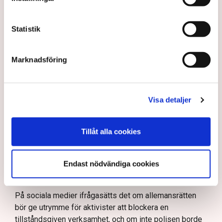
Polisinspektör Anna-Lena Mann förklarar polisens
agerande på plats.
Statistik
40 personer misstänks med cirka 120
brottsmisstankar kopplade.
Läs mer
Marknadsföring
Polisen använder drönare och uniformerad polis
för att dokumentera bevis.
Polisen, som befinner sig på plats, kritiseras för att inte
agera tillräckligt då aktionerna kan fortgå för öppen ridå.
Samtidigt är polisarbetet komplext när det gäller
Visa detaljer
att navigera juridiska rättigheter och gränser.
Rickard Axdorff på Svensk Torv, anser att polisens
resurser
inte är tillräckliga
för att skydda verksamheten
och personalen.
Tillåt alla cookies
I en
ledare i Svenska Dagbladet
skrev Tove Lifvendahl
att polisen ”behöver utveckla sina metoder för att
Endast nödvändiga cookies
skydda tillståndsgivna verksamheter” mot sabotage,
och varnade för att det annars råder ”djungelns lag”.
På sociala medier ifrågasätts det om allemansrätten
bör ge utrymme för aktivister att blockera en
tillståndsgiven verksamhet, och om inte polisen borde