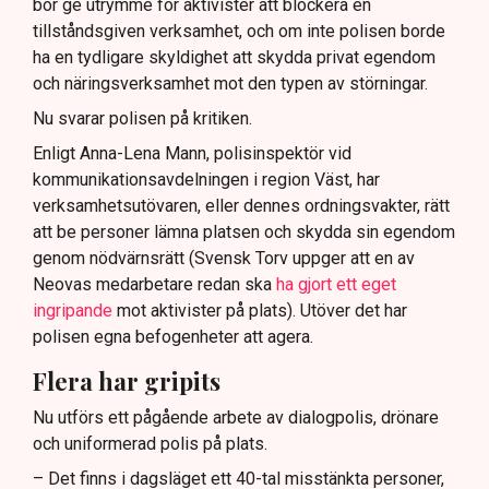
bör ge utrymme för aktivister att blockera en
tillståndsgiven verksamhet, och om inte polisen borde
ha en tydligare skyldighet att skydda privat egendom
och näringsverksamhet mot den typen av störningar.
Nu svarar polisen på kritiken.
Enligt Anna-Lena Mann, polisinspektör vid
kommunikationsavdelningen i region Väst, har
verksamhetsutövaren, eller dennes ordningsvakter, rätt
att be personer lämna platsen och skydda sin egendom
genom nödvärnsrätt (Svensk Torv uppger att en av
Neovas medarbetare redan ska
ha gjort ett eget
ingripande
mot aktivister på plats). Utöver det har
polisen egna befogenheter att agera.
Flera har gripits
Nu utförs ett pågående arbete av dialogpolis, drönare
och uniformerad polis på plats.
– Det finns i dagsläget ett 40-tal misstänkta personer,