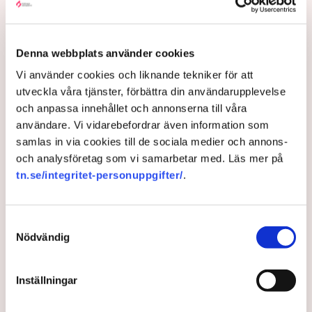
maskiner, gräva igen diken och sprida
ogräsfrön. ”Aktivisterna sprang emot
oss”, säger Mats Henriksson,
Denna webbplats använder cookies
tillståndsansvarig på Neova, till TN. Nu
Vi använder cookies och liknande tekniker för att
utveckla våra tjänster, förbättra din användarupplevelse
varnar branschen för skador på
och anpassa innehållet och annonserna till våra
uppemot 100 miljoner kronor.
användare. Vi vidarebefordrar även information som
samlas in via cookies till de sociala medier och annons-
Brytningen av torvtäkten i Grimsås lamslås av
och analysföretag som vi samarbetar med. Läs mer på
aktivistgruppen Återställ Våtmarker. Mats Henriksson,
tn.se/integritet-personuppgifter/
.
tillståndsansvarig på Neova, som befinner sig på plats,
beskriver hur ett 40-tal personer spred ut sig över den
tillståndsgivna verksamhetsytan förra veckan och
Samtyckesval
stoppade all pågående verksamhet.
Nödvändig
AI-sammanfattning
Inställningar
Aktivistgruppen Återställ Våtmarker har stoppat
torvbrytningen i Grimsås.