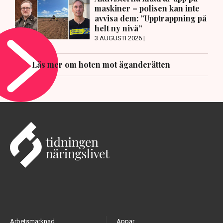
maskiner – polisen kan inte
avvisa dem: ”Upptrappning på
helt ny nivå”
3 AUGUSTI 2026 |
Läs mer om hoten mot äganderätten
Arbetsmarknad
Appar