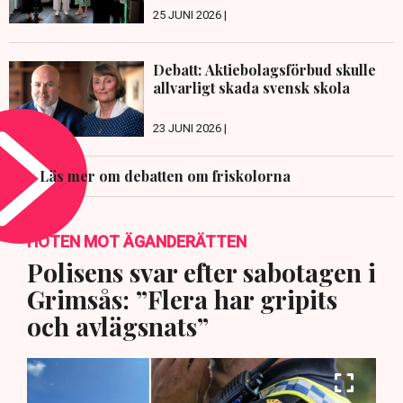
25 JUNI 2026 |
Debatt: Aktiebolagsförbud skulle
allvarligt skada svensk skola
23 JUNI 2026 |
Läs mer om debatten om friskolorna
HOTEN MOT ÄGANDERÄTTEN
Polisens svar efter sabotagen i
Grimsås: ”Flera har gripits
och avlägsnats”