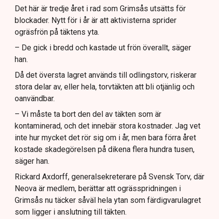
Det här är tredje året i rad som Grimsås utsätts för
blockader. Nytt för i år är att aktivisterna sprider
ogräsfrön på täktens yta.
– De gick i bredd och kastade ut frön överallt, säger
han.
Då det översta lagret används till odlingstorv, riskerar
stora delar av, eller hela, torvtäkten att bli otjänlig och
oanvändbar.
– Vi måste ta bort den del av täkten som är
kontaminerad, och det innebär stora kostnader. Jag vet
inte hur mycket det rör sig om i år, men bara förra året
kostade skadegörelsen på dikena flera hundra tusen,
säger han.
Rickard Axdorff, generalsekreterare på Svensk Torv, där
Neova är medlem, berättar att ogrässpridningen i
Grimsås nu täcker såväl hela ytan som färdigvarulagret
som ligger i anslutning till täkten.