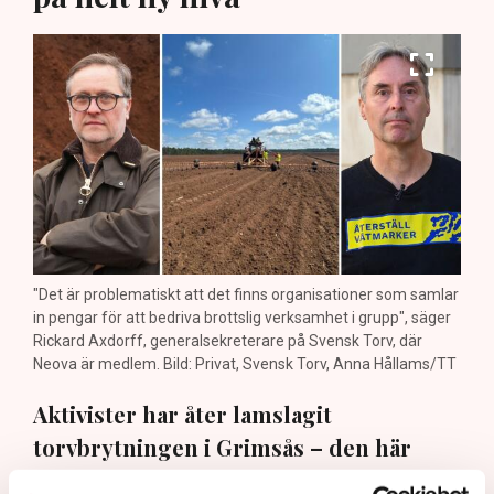
"Det är problematiskt att det finns organisationer som samlar
in pengar för att bedriva brottslig verksamhet i grupp", säger
Rickard Axdorff, generalsekreterare på Svensk Torv, där
Neova är medlem. Bild: Privat, Svensk Torv, Anna Hållams/TT
Aktivister har åter lamslagit
torvbrytningen i Grimsås – den här
gången genom att klättra upp på