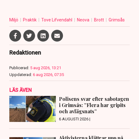
Miljö
Praktik
Tove Lifvendahl
Neova
Brott
Grimsås
Redaktionen
Publicerad:
5 aug 2026, 13:21
Uppdaterad:
6 aug 2026, 07:35
LÄS ÄVEN
Polisens svar efter sabotagen
i Grimsås: ”Flera har gripits
och avlägsnats”
6 AUGUSTI 2026 |
Aktivisterna klättrar upp på