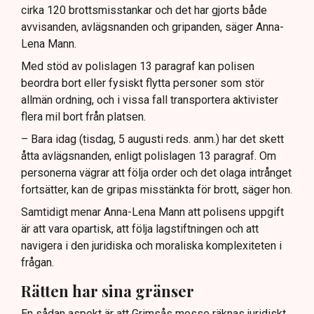
cirka 120 brottsmisstankar och det har gjorts både
avvisanden, avlägsnanden och gripanden, säger Anna-
Lena Mann.
Med stöd av polislagen 13 paragraf kan polisen
beordra bort eller fysiskt flytta personer som stör
allmän ordning, och i vissa fall transportera aktivister
flera mil bort från platsen.
– Bara idag (tisdag, 5 augusti reds. anm.) har det skett
åtta avlägsnanden, enligt polislagen 13 paragraf. Om
personerna vägrar att följa order och det olaga intrånget
fortsätter, kan de gripas misstänkta för brott, säger hon.
Samtidigt menar Anna-Lena Mann att polisens uppgift
är att vara opartisk, att följa lagstiftningen och att
navigera i den juridiska och moraliska komplexiteten i
frågan.
Rätten har sina gränser
En sådan aspekt är att Grimsås mosse räknas juridiskt