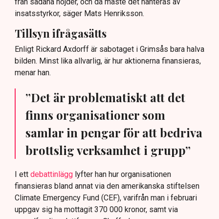
från sådana höjder, och då måste det hanteras av
insatsstyrkor, säger Mats Henriksson.
Tillsyn ifrågasätts
Enligt Rickard Axdorff är sabotaget i Grimsås bara halva
bilden. Minst lika allvarlig, är hur aktionerna finansieras,
menar han.
”Det är problematiskt att det
finns organisationer som
samlar in pengar för att bedriva
brottslig verksamhet i grupp”
I ett
debattinlägg
lyfter han hur organisationen
finansieras bland annat via den amerikanska stiftelsen
Climate Emergency Fund (CEF), varifrån man i februari
uppgav sig ha mottagit 370 000 kronor, samt via