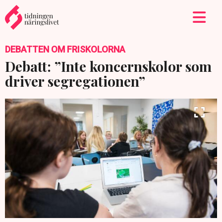
DEBATTEN OM FRISKOLORNA
Debatt: ”Inte koncernskolor som
driver segregationen”