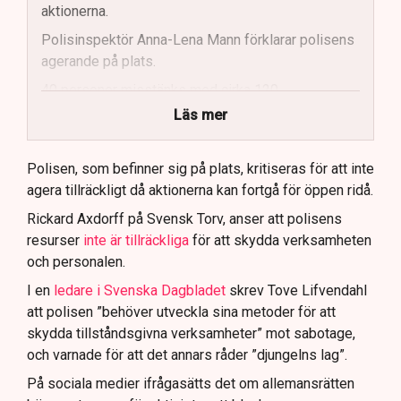
aktionerna.
Polisinspektör Anna-Lena Mann förklarar polisens
agerande på plats.
40 personer misstänks med cirka 120
brottsmisstankar kopplade.
Läs mer
Polisen använder drönare och uniformerad polis
för att dokumentera bevis.
Polisen, som befinner sig på plats, kritiseras för att inte
agera tillräckligt då aktionerna kan fortgå för öppen ridå.
Samtidigt är polisarbetet komplext när det gäller
att navigera juridiska rättigheter och gränser.
Rickard Axdorff på Svensk Torv, anser att polisens
resurser
inte är tillräckliga
för att skydda verksamheten
och personalen.
I en
ledare i Svenska Dagbladet
skrev Tove Lifvendahl
att polisen ”behöver utveckla sina metoder för att
skydda tillståndsgivna verksamheter” mot sabotage,
och varnade för att det annars råder ”djungelns lag”.
På sociala medier ifrågasätts det om allemansrätten