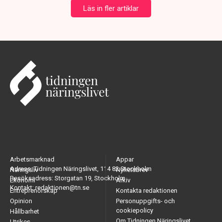
Läs in fler artiklar
Arbetsmarknad
Appar
Adress: Tidningen Näringslivet, 114 82 Stockholm
Näringsliv
Nyhetsbrev
Besöksadress: Storgatan 19, Stockholm
Ekonomi
Arkiv
Kontakt: redaktionen@tn.se
Entreprenörskap
Kontakta redaktionen
Opinion
Personuppgifts- och
cookiepolicy
Hållbarhet
Om Tidningen Näringslivet
Utrikes