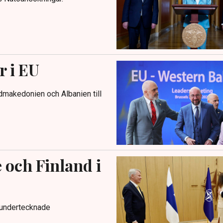
r i EU
dmakedonien och Albanien till
och Finland i
 undertecknade