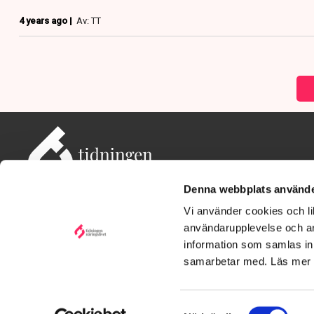
4 years ago |
Av: TT
Denna webbplats använde
Vi använder cookies och lik
användarupplevelse och an
information som samlas in 
Adress: Tidningen Näringslivet, 114 82 Stockholm
Besöksadress: Storgatan 19, Stockholm
samarbetar med. Läs mer
Kontakt: redaktionen@tn.se
Samtyckesval