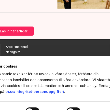
Läs in fler artiklar
Arbetsmarknad
Näringsliv
Ekonomi
Entreprenörskap
r cookies
Opinion
Hållbarhet
nande tekniker för att utveckla våra tjänster, förbättra din
Utrikes
passa innehållet och annonserna till våra användare. Vi vidareb
Krönikor
via cookies till de sociala medier och annons- och analysföreta
Quiz
 på
tn.se/integritet-personuppgifter/
.