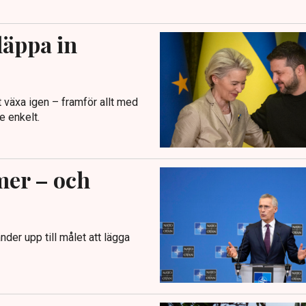
läppa in
t växa igen – framför allt med
e enkelt.
mer – och
der upp till målet att lägga