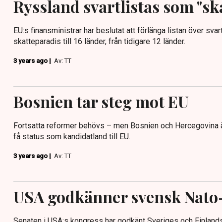
Ryssland svartlistas som "sk
EU:s finansministrar har beslutat att förlänga listan över svar
skatteparadis till 16 länder, från tidigare 12 länder.
3 years ago |
Av: TT
Bosnien tar steg mot EU
Fortsatta reformer behövs – men Bosnien och Hercegovina är ä
få status som kandidatland till EU.
3 years ago |
Av: TT
USA godkänner svensk Nato
Senaten i USA:s kongress har godkänt Sveriges och Finland