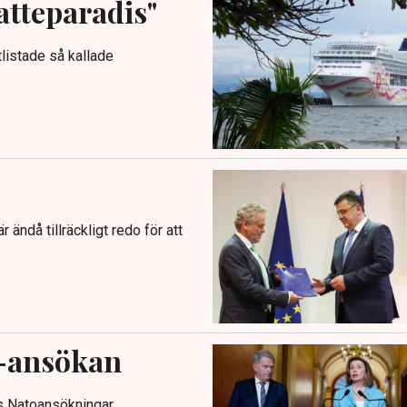
atteparadis"
tlistade så kallade
ndå tillräckligt redo för att
-ansökan
s Natoansökningar.