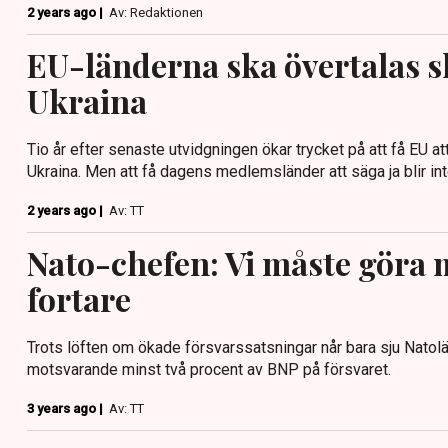
2 years ago |
Av: Redaktionen
EU-länderna ska övertalas s
Ukraina
Tio år efter senaste utvidgningen ökar trycket på att få EU at
Ukraina. Men att få dagens medlemsländer att säga ja blir int
2 years ago |
Av: TT
Nato-chefen: Vi måste göra 
fortare
Trots löften om ökade försvarssatsningar når bara sju Natolän
motsvarande minst två procent av BNP på försvaret.
3 years ago |
Av: TT