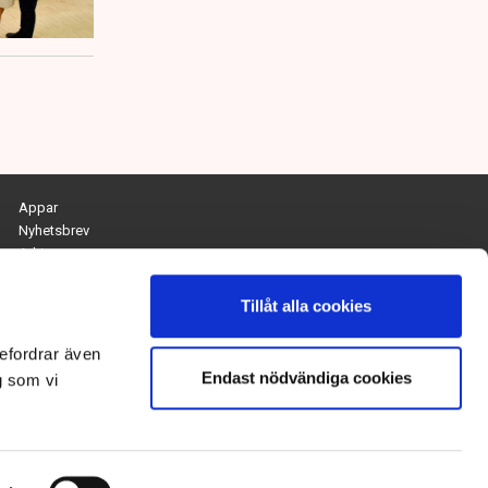
Appar
Nyhetsbrev
Arkiv
Kontakta redaktionen
Personuppgifts- och cookiepolicy
Tillåt alla cookies
Om Tidningen Näringslivet
efordrar även
Endast nödvändiga cookies
Chefredaktör och ansvarig utgivare:
g som vi
Anna Dalqvist
Kontakt: anna.dalqvist@tn.se