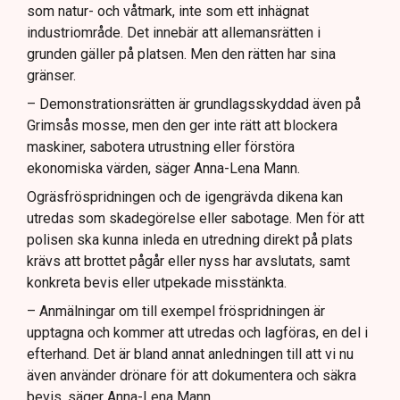
som natur- och våtmark, inte som ett inhägnat
industriområde. Det innebär att allemansrätten i
grunden gäller på platsen. Men den rätten har sina
gränser.
– Demonstrationsrätten är grundlagsskyddad även på
Grimsås mosse, men den ger inte rätt att blockera
maskiner, sabotera utrustning eller förstöra
ekonomiska värden, säger Anna-Lena Mann.
Ogräsfröspridningen och de igengrävda dikena kan
utredas som skadegörelse eller sabotage. Men för att
polisen ska kunna inleda en utredning direkt på plats
krävs att brottet pågår eller nyss har avslutats, samt
konkreta bevis eller utpekade misstänkta.
– Anmälningar om till exempel fröspridningen är
upptagna och kommer att utredas och lagföras, en del i
efterhand. Det är bland annat anledningen till att vi nu
även använder drönare för att dokumentera och säkra
bevis, säger Anna-Lena Mann.