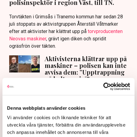
polisinspektör i region Väst, till TN.
Torvtäkten i Grimsås i Tranemo kommun har sedan 28
juli stoppats av aktivistgruppen Återställ Våtmarker
efter att aktivister har klättrat upp på
torvproducenten
Neovas maskiner
, grävt igen diken och spridit
ogräsfrön över täkten.
Aktivisterna klättrar upp på
maskiner – polisen kan inte
avvisa dem: ”Upptrappning
på helt ny nivå”
Näringsliv
AI-sammanfattning
Denna webbplats använder cookies
Torvtäkten i Grimsås har stoppats av aktivister
Vi använder cookies och liknande tekniker för att
sedan 28 juli.
utveckla våra tjänster, förbättra din användarupplevelse
Polisen kritiseras för bristande agerande vid
och anpassa innehållet och annonserna till våra