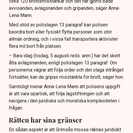
cirka 120 brottsmisstankar och det har gjorts både
avvisanden, avlägsnanden och gripanden, säger Anna-
Lena Mann.
Med stöd av polislagen 13 paragraf kan polisen
beordra bort eller fysiskt flytta personer som stör
allmän ordning, och i vissa fall transportera aktivister
flera mil bort från platsen.
– Bara idag (tisdag, 5 augusti reds. anm.) har det skett
åtta avlägsnanden, enligt polislagen 13 paragraf. Om
personerna vägrar att följa order och det olaga intrånget
fortsätter, kan de gripas misstänkta för brott, säger hon.
Samtidigt menar Anna-Lena Mann att polisens uppgift
är att vara opartisk, att följa lagstiftningen och att
navigera i den juridiska och moraliska komplexiteten i
frågan.
Rätten har sina gränser
En sådan aspekt är att Grimsås mosse räknas juridiskt