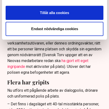
tillståndsgiven verksamhet, och om inte polisen borde
ha en tydligare skyldighet att skydda privat egendom
Tillåt alla cookies
och näringsverksamhet mot den typen av störningar.
Nu svarar polisen på kritiken.
Endast nödvändiga cookies
Enligt Anna-Lena Mann, polisinspektör vid
kommunikationsavdelningen i region Väst, har
verksamhetsutövaren, eller dennes ordningsvakter, rätt
att be personer lämna platsen och skydda sin egendom
genom nödvärnsrätt (Svensk Torv uppger att en av
Neovas medarbetare redan ska
ha gjort ett eget
ingripande
mot aktivister på plats). Utöver det har
polisen egna befogenheter att agera.
Flera har gripits
Nu utförs ett pågående arbete av dialogpolis, drönare
och uniformerad polis på plats.
– Det finns i dagsläget ett 40-tal misstänkta personer,