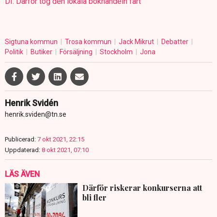
DI: Därför tog den lokala bokhandeln fart
Sigtuna kommun
Trosa kommun
Jack Mikrut
Debatter
Politik
Butiker
Försäljning
Stockholm
Jona
Henrik Svidén
henrik.sviden@tn.se
Publicerad:
7 okt 2021, 22:15
Uppdaterad:
8 okt 2021, 07:10
LÄS ÄVEN
Därför riskerar konkurserna att
bli fler