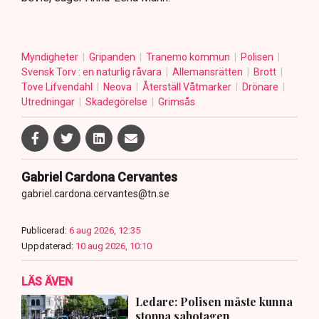
Myndigheter
Gripanden
Tranemo kommun
Polisen
Svensk Torv : en naturlig råvara
Allemansrätten
Brott
Tove Lifvendahl
Neova
Återställ Våtmarker
Drönare
Utredningar
Skadegörelse
Grimsås
Gabriel Cardona Cervantes
gabriel.cardona.cervantes@tn.se
Publicerad:
6 aug 2026, 12:35
Uppdaterad:
10 aug 2026, 10:10
LÄS ÄVEN
Ledare: Polisen måste kunna
stoppa sabotagen