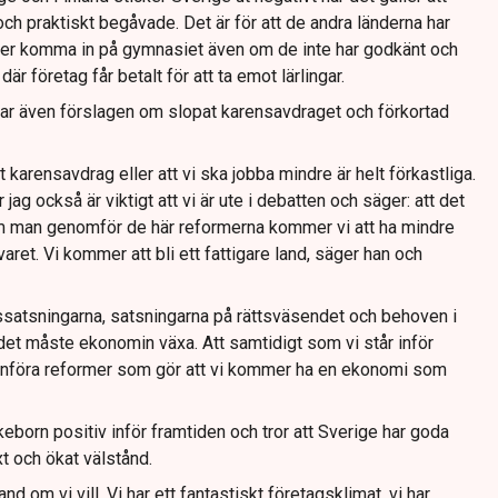
och praktiskt begåvade. Det är för att de andra länderna har
lever komma in på gymnasiet även om de inte har godkänt och
är företag får betalt för att ta emot lärlingar.
erar även förslagen om slopat karensavdraget och förkortad
t karensavdrag eller att vi ska jobba mindre är helt förkastliga.
jag också är viktigt att vi är ute i debatten och säger: att det
Om man genomför de här reformerna kommer vi att ha mindre
varet. Vi kommer att bli ett fattigare land, säger han och
ssatsningarna, satsningarna på rättsväsendet och behoven i
det måste ekonomin växa. Att samtidigt som vi står inför
införa reformer som gör att vi kommer ha en ekonomi som
keborn positiv inför framtiden och tror att Sverige har goda
äxt och ökat välstånd.
and om vi vill. Vi har ett fantastiskt företagsklimat, vi har