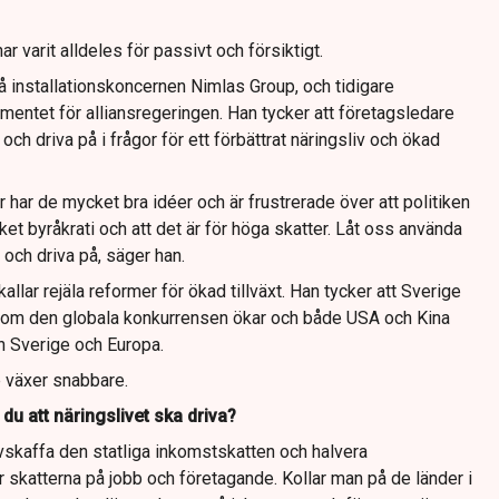
ar varit alldeles för passivt och försiktigt.
å installationskoncernen Nimlas Group, och tidigare
mentet för alliansregeringen. Han tycker att företagsledare
och driva på i frågor för ett förbättrat näringsliv och ökad
r har de mycket bra idéer och är frustrerade över att politiken
ket byråkrati och att det är för höga skatter. Låt oss använda
t och driva på, säger han.
kallar rejäla reformer för ökad tillväxt. Han tycker att Sverige
gt som den globala konkurrensen ökar och både USA och Kina
än Sverige och Europa.
e växer snabbare.
 du att näringslivet ska driva?
vskaffa den statliga inkomstskatten och halvera
er skatterna på jobb och företagande. Kollar man på de länder i