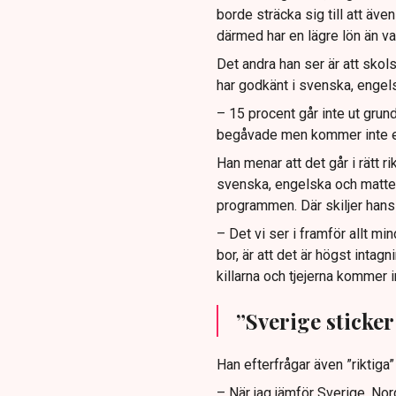
borde sträcka sig till att äve
därmed har en lägre lön än va
Det andra han ser är att skol
har godkänt i svenska, engels
– 15 procent går inte ut grun
begåvade men kommer inte e
Han menar att det går i rätt 
svenska, engelska och matte 
programmen. Där skiljer hans å
– Det vi ser i framför allt mi
bor, är att det är högst inta
killarna och tjejerna kommer i
”Sverige sticker
Han efterfrågar även ”riktiga
– När jag jämför Sverige, Norg