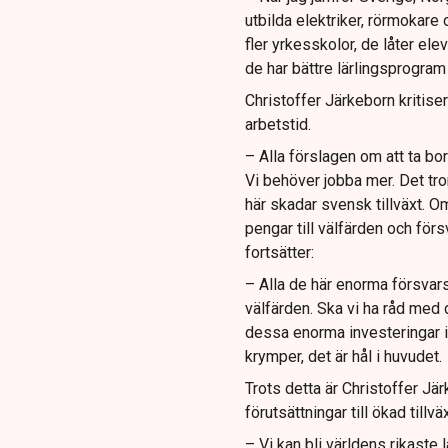
utbilda elektriker, rörmokare 
fler yrkesskolor, de låter e
de har bättre lärlingsprogram d
Christoffer Järkeborn kritis
arbetstid.
– Alla förslagen om att ta bor
Vi behöver jobba mer. Det tror 
här skadar svensk tillväxt. 
pengar till välfärden och förs
fortsätter:
– Alla de här enorma försvar
välfärden. Ska vi ha råd med 
dessa enorma investeringar 
krymper, det är hål i huvudet.
Trots detta är Christoffer Jär
förutsättningar till ökad tillv
– Vi kan bli världens rikaste l