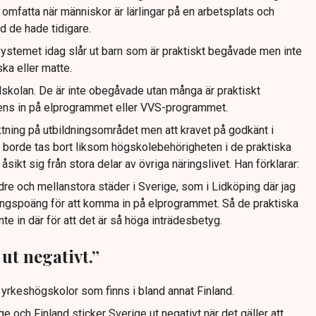
n omfatta när människor är lärlingar på en arbetsplats och
d de hade tidigare.
systemet idag slår ut barn som är praktiskt begåvade men inte
ka eller matte.
dskolan. De är inte obegåvade utan många är praktiskt
ns in på elprogrammet eller VVS-programmet.
riktning på utbildningsområdet men att kravet på godkänt i
borde tas bort liksom högskolebehörigheten i de praktiska
sikt sig från stora delar av övriga näringslivet. Han förklarar:
ndre och mellanstora städer i Sverige, som i Lidköping där jag
gningspoäng för att komma in på elprogrammet. Så de praktiska
nte in där för att det är så höga inträdesbetyg.
 ut negativt.”
” yrkeshögskolor som finns i bland annat Finland.
e och Finland sticker Sverige ut negativt när det gäller att