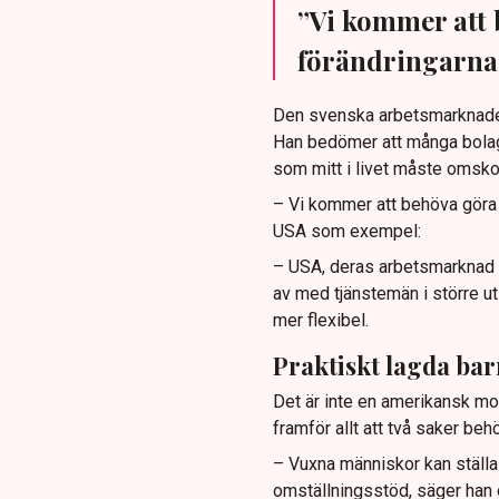
”Vi kommer att 
förändringarna 
Den svenska arbetsmarknaden 
Han bedömer att många bolag
som mitt i livet måste omskol
– Vi kommer att behöva göra d
USA som exempel:
– USA, deras arbetsmarknad f
av med tjänstemän i större u
mer flexibel.
Praktiskt lagda bar
Det är inte en amerikansk mod
framför allt att två saker b
– Vuxna människor kan ställa
omställningsstöd, säger han 