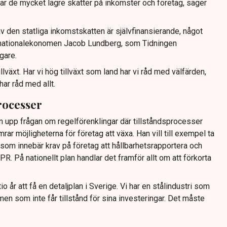
har de mycket lägre skatter på inkomster och företag, säger
 den statliga inkomstskatten är självfinansierande, något
nationalekonomen Jacob Lundberg, som Tidningen
gare.
llväxt. Har vi hög tillväxt som land har vi råd med välfärden,
har råd med allt.
rocesser
n upp frågan om regelförenklingar där tillståndsprocesser
rar möjligheterna för företag att växa. Han vill till exempel ta
som innebär krav på företag att hållbarhetsrapportera och
. På nationellt plan handlar det framför allt om att förkorta
 tio år att få en detaljplan i Sverige. Vi har en stålindustri som
 men som inte får tillstånd för sina investeringar. Det måste