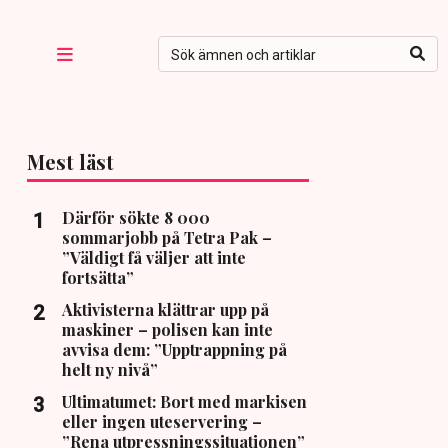
Mest läst
Därför sökte 8 000
sommarjobb på Tetra Pak –
”Väldigt få väljer att inte
fortsätta”
Aktivisterna klättrar upp på
maskiner – polisen kan inte
avvisa dem: ”Upptrappning på
helt ny nivå”
Ultimatumet: Bort med markisen
eller ingen uteservering –
”Rena utpressningssituationen”