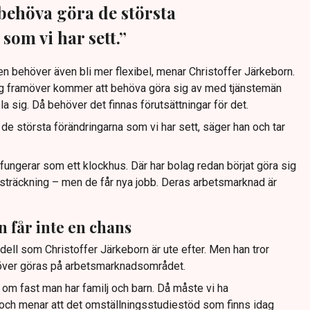
behöva göra de största
som vi har sett.”
behöver även bli mer flexibel, menar Christoffer Järkeborn.
 framöver kommer att behöva göra sig av med tjänstemän
a sig. Då behöver det finnas förutsättningar för det.
e största förändringarna som vi har sett, säger han och tar
ungerar som ett klockhus. Där har bolag redan börjat göra sig
tsträckning – men de får nya jobb. Deras arbetsmarknad är
n får inte en chans
ell som Christoffer Järkeborn är ute efter. Men han tror
ehöver göras på arbetsmarknadsområdet.
 om fast man har familj och barn. Då måste vi ha
och menar att det omställningsstudiestöd som finns idag