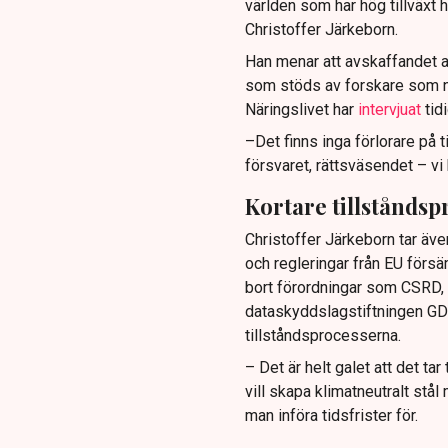
världen som har hög tillväxt 
Christoffer Järkeborn.
Han menar att avskaffandet av
som stöds av forskare som 
Näringslivet har
intervjuat
tidi
–Det finns inga förlorare på ti
försvaret, rättsväsendet – vi 
Kortare tillståndsp
Christoffer Järkeborn tar äve
och regleringar från EU försäm
bort förordningar som CSRD, 
dataskyddslagstiftningen GDPR
tillståndsprocesserna.
– Det är helt galet att det tar
vill skapa klimatneutralt stål
man införa tidsfrister för.