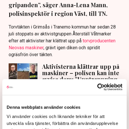
gripanden”, säger Anna-Lena Mann,
polisinspektör i region Väst, till TN.
Torvtäkten i Grimsås i Tranemo kommun har sedan 28
juli stoppats av aktivistgruppen Återställ Våtmarker
efter att aktivister har klättrat upp på
torvproducenten
Neovas maskiner
, grävt igen diken och spridit
ogräsfrön över täkten.
Aktivisterna klättrar upp på
maskiner – polisen kan inte
avvisa dem: ”Upptrappning
på helt ny nivå”
Näringsliv
AI-sammanfattning
Denna webbplats använder cookies
Vi använder cookies och liknande tekniker för att
Torvtäkten i Grimsås har stoppats av aktivister
utveckla våra tjänster, förbättra din användarupplevelse
sedan 28 juli.