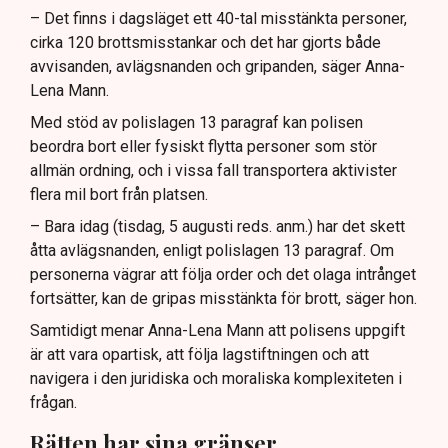
– Det finns i dagsläget ett 40-tal misstänkta personer,
cirka 120 brottsmisstankar och det har gjorts både
avvisanden, avlägsnanden och gripanden, säger Anna-
Lena Mann.
Med stöd av polislagen 13 paragraf kan polisen
beordra bort eller fysiskt flytta personer som stör
allmän ordning, och i vissa fall transportera aktivister
flera mil bort från platsen.
– Bara idag (tisdag, 5 augusti reds. anm.) har det skett
åtta avlägsnanden, enligt polislagen 13 paragraf. Om
personerna vägrar att följa order och det olaga intrånget
fortsätter, kan de gripas misstänkta för brott, säger hon.
Samtidigt menar Anna-Lena Mann att polisens uppgift
är att vara opartisk, att följa lagstiftningen och att
navigera i den juridiska och moraliska komplexiteten i
frågan.
Rätten har sina gränser