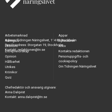
Arbetsmarknad
Appar
Adress: Tidningen Näringslivet, 114 82 Stockholm
Näringsliv
Nyhetsbrev
Besöksadress: Storgatan 19, Stockholm
Ekonomi
Arkiv
Kontakt: redaktionen@tn.se
Entreprenörskap
Kontakta redaktionen
Opinion
Personuppgifts- och
cookiepolicy
Hållbarhet
Om Tidningen Näringslivet
Utrikes
Krönikor
Quiz
Chefredaktör och ansvarig utgivare:
Anna Dalqvist
Kontakt: anna.dalqvist@tn.se