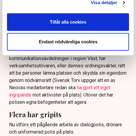
På sociala medier ifrågasätts det om allemansrätten
Visa detaljer
bör ge utrymme för aktivister att blockera en
tillståndsgiven verksamhet, och om inte polisen borde
Tillåt alla cookies
ha en tydligare skyldighet att skydda privat egendom
och näringsverksamhet mot den typen av störningar.
Nu svarar polisen på kritiken.
Endast nödvändiga cookies
Enligt Anna-Lena Mann, polisinspektör vid
kommunikationsavdelningen i region Väst, har
verksamhetsutövaren, eller dennes ordningsvakter, rätt
att be personer lämna platsen och skydda sin egendom
genom nödvärnsrätt (Svensk Torv uppger att en av
Neovas medarbetare redan ska
ha gjort ett eget
ingripande
mot aktivister på plats). Utöver det har
polisen egna befogenheter att agera.
Flera har gripits
Nu utförs ett pågående arbete av dialogpolis, drönare
och uniformerad polis på plats.