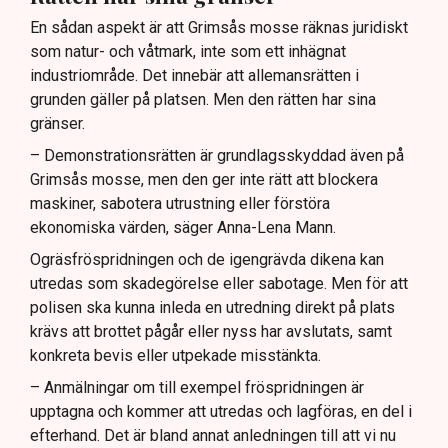
En sådan aspekt är att Grimsås mosse räknas juridiskt
som natur- och våtmark, inte som ett inhägnat
industriområde. Det innebär att allemansrätten i
grunden gäller på platsen. Men den rätten har sina
gränser.
– Demonstrationsrätten är grundlagsskyddad även på
Grimsås mosse, men den ger inte rätt att blockera
maskiner, sabotera utrustning eller förstöra
ekonomiska värden, säger Anna-Lena Mann.
Ogräsfröspridningen och de igengrävda dikena kan
utredas som skadegörelse eller sabotage. Men för att
polisen ska kunna inleda en utredning direkt på plats
krävs att brottet pågår eller nyss har avslutats, samt
konkreta bevis eller utpekade misstänkta.
– Anmälningar om till exempel fröspridningen är
upptagna och kommer att utredas och lagföras, en del i
efterhand. Det är bland annat anledningen till att vi nu