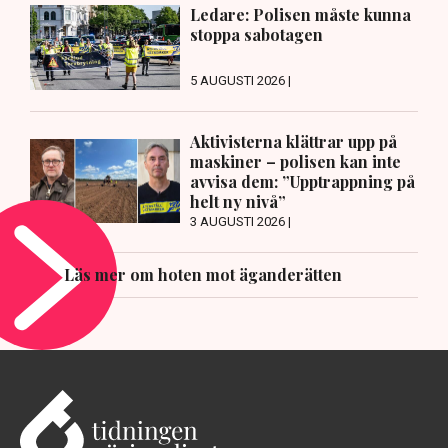
Ledare: Polisen måste kunna
stoppa sabotagen
5 AUGUSTI 2026 |
Aktivisterna klättrar upp på
maskiner – polisen kan inte
avvisa dem: ”Upptrappning på
helt ny nivå”
3 AUGUSTI 2026 |
Läs mer om hoten mot äganderätten