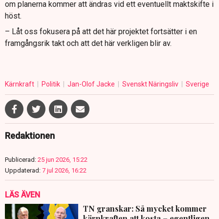
om planerna kommer att ändras vid ett eventuellt maktskifte i
höst.
– Låt oss fokusera på att det här projektet fortsätter i en
framgångsrik takt och att det här verkligen blir av.
Kärnkraft
Politik
Jan-Olof Jacke
Svenskt Näringsliv
Sverige
Redaktionen
Publicerad:
25 jun 2026, 15:22
Uppdaterad:
7 jul 2026, 16:22
LÄS ÄVEN
TN granskar: Så mycket kommer
kärnkraften att kosta – egentligen