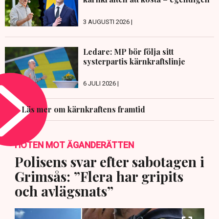
3 AUGUSTI 2026 |
Ledare: MP bör följa sitt
systerpartis kärnkraftslinje
6 JULI 2026 |
Läs mer om kärnkraftens framtid
HOTEN MOT ÄGANDERÄTTEN
Polisens svar efter sabotagen i
Grimsås: ”Flera har gripits
och avlägsnats”